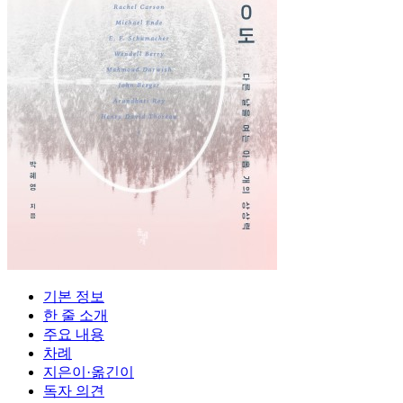
기본 정보
한 줄 소개
주요 내용
차례
지은이·옮긴이
독자 의견