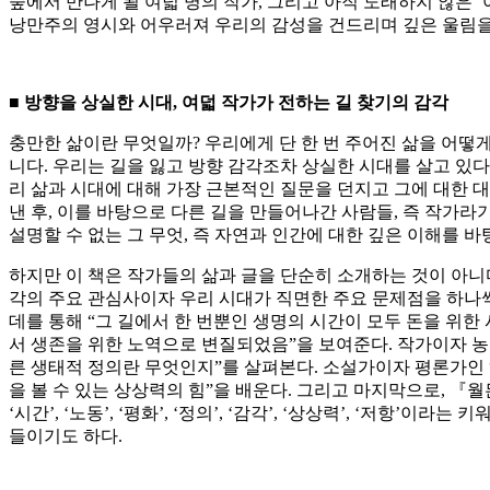
숲에서 만나게 될 여덟 명의 작가, 그리고 아직 도래하지 않은 
낭만주의 영시와 어우러져 우리의 감성을 건드리며 깊은 울림을
■
방향을 상실한 시대
,
여덟 작가가 전하는 길 찾기의 감각
충만한 삶이란 무엇일까? 우리에게 단 한 번 주어진 삶을 어떻게
니다. 우리는 길을 잃고 방향 감각조차 상실한 시대를 살고 있다
리 삶과 시대에 대해 가장 근본적인 질문을 던지고 그에 대한 
낸 후, 이를 바탕으로 다른 길을 만들어나간 사람들, 즉 작가라
설명할 수 없는 그 무엇, 즉 자연과 인간에 대한 깊은 이해를 
하지만 이 책은 작가들의 삶과 글을 단순히 소개하는 것이 아니
각의 주요 관심사이자 우리 시대가 직면한 주요 문제점을 하나씩
데를 통해 “그 길에서 한 번뿐인 생명의 시간이 모두 돈을 위한
서 생존을 위한 노역으로 변질되었음”을 보여준다. 작가이자 
른 생태적 정의란 무엇인지”를 살펴본다. 소설가이자 평론가인 
을 볼 수 있는 상상력의 힘”을 배운다. 그리고 마지막으로, 『월
‘시간’, ‘노동’, ‘평화’, ‘정의’, ‘감각’, ‘상상력’, 
들이기도 하다.