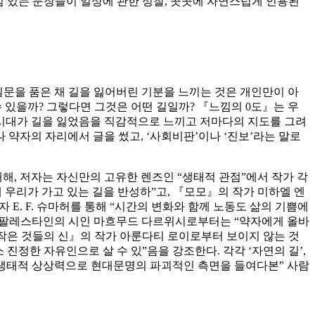
느낌 있는 문장들이 일상에 관한 성찰, 곳곳에 자연스럽게 인용된
 질문을 품은 채 길을 잃어버린 기분을 느끼는 것은 개인만이 아
수 있을까? 그렇다면 그것은 어떤 길일까? 『느낌의 0도』는 우
 시대가 길을 잃었음을 직감적으로 느끼고 저마다의 지도를 그려
 약자의 자리에서 글을 썼고, ‘사회비판’이나 ‘진보’라는 말로
해, 저자는 자신만의 고유한 렌즈인 “생태적 관점”에서 작가 각
 우리가 가고 있는 길을 반성하”고, 『모모』의 작가 미하엘 엔
E. F. 슈마허를 통해 “시간의 변화와 함께 노동도 삶의 기쁨에
, 팔레스타인의 시인 마흐무드 다르위시로부터는 “약자에게 올바
『작은 것들의 신』의 작가 아룬다티 로이로부터 보이지 않는 것
진정한 자유인으로 살 수 있”음을 강조한다. 각각 ‘자연의 길’,
감수성과 생태적 상상력으로 현대문명의 파괴적인 측면을 들여다본” 사람