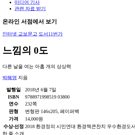
미디어 기사
관련 자료 받기
온라인 서점에서 보기
인터넷 교보문고
도서11번가
느낌의 0도
다른 날을 여는 아홉 개의 상상력
박혜영
지음
발행일
2018년 6월 7일
ISBN
9788971998519 03800
면수
232쪽
판형
변형판 146x205, 페이퍼백
가격
14,000원
수상∙선정
2018 환경정의 시민연대 환경책큰찬치 우수환경도
한 줄 소개