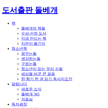
도서출판 돌베개
책
돌베개의 책들
수상∙선정 도서
지금 만드는 책
지은이∙옮긴이
청소년책
꿈꾸는돌
생각하는돌
구르는돌
청소년이 읽는 우리 수필
세상을 바꾼 큰 걸음
한 학기 한 권 읽기 독서지도안
알립니다
새로운 소식
돌베개 365
자료실
독자광장