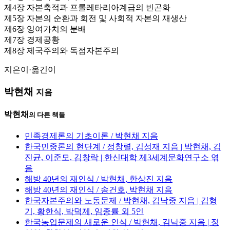
제4장 자본축적과 프롤레타리아계급의 빈곤화
제5장 자본의 순환과 회전 및 사회적 자본의 재생산
제6장 잉여가치의 분배
제7장 경제공황
제8장 제국주의와 독점자본주의
지은이·옮긴이
박현채
지음
박현채
의 다른 책들
민족경제론의 기초이론 / 박현채 지음
한국민중론의 현단계 / 정창렬, 김성재 지음 | 박현채, 김
진균, 이준모, 김창락 | 한신대학 제3세계문화연구소 엮
음
해방 40년의 재인식 / 박현채, 한상진 지음
해방 40년의 재인식 / 송건호, 박현채 지음
한국자본주의와 노동문제 / 박현채, 김낙중 지음 | 김형
기, 황한식, 박덕제, 임종률 외 5인
한국농업문제의 새로운 인식 / 박현채, 김낙중 지음 | 정