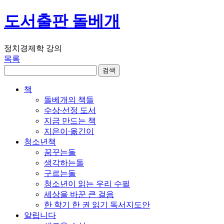
도서출판 돌베개
정치경제학 강의
목록
책
돌베개의 책들
수상∙선정 도서
지금 만드는 책
지은이∙옮긴이
청소년책
꿈꾸는돌
생각하는돌
구르는돌
청소년이 읽는 우리 수필
세상을 바꾼 큰 걸음
한 학기 한 권 읽기 독서지도안
알립니다