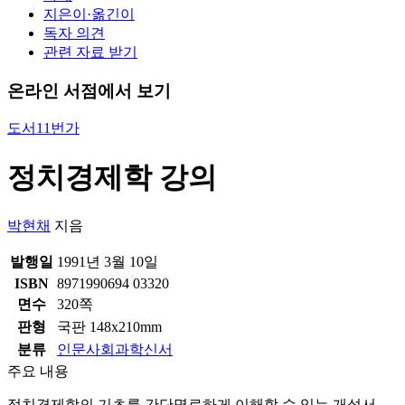
지은이·옮긴이
독자 의견
관련 자료 받기
온라인 서점에서 보기
도서11번가
정치경제학 강의
박현채
지음
발행일
1991년 3월 10일
ISBN
8971990694 03320
면수
320쪽
판형
국판 148x210mm
분류
인문사회과학신서
주요 내용
정치경제학의 기초를 간단명료하게 이해할 수 있는 개설서.