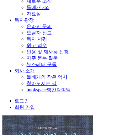
새로운 소식
돌베개 365
자료실
독자광장
온라인 문의
오탈자 신고
독자 서평
원고 접수
인용 및 재사용 신청
자주 묻는 질문
뉴스레터 구독
회사 소개
돌베개의 작은 역사
찾아오시는 길
bookspace행간과여백
로그인
회원 가입