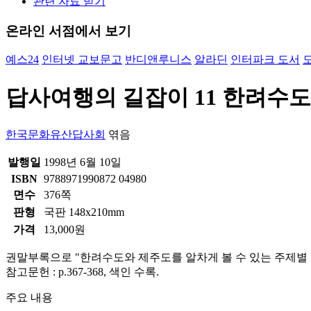
관련 자료 받기
온라인 서점에서 보기
예스24
인터넷 교보문고
반디앤루니스
알라딘
인터파크 도서
답사여행의 길잡이 11 한려수
한국문화유산답사회
엮음
발행일
1998년 6월 10일
ISBN
9788971990872 04980
면수
376쪽
판형
국판 148x210mm
가격
13,000원
권말부록으로 "한려수도와 제주도를 알차게 볼 수 있는 주제별 코
참고문헌 : p.367-368, 색인 수록.
주요 내용