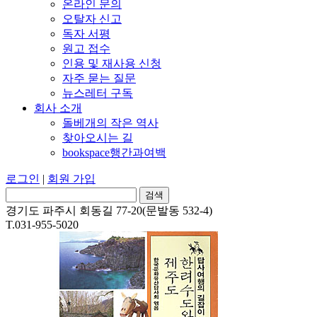
온라인 문의
오탈자 신고
독자 서평
원고 접수
인용 및 재사용 신청
자주 묻는 질문
뉴스레터 구독
회사 소개
돌베개의 작은 역사
찾아오시는 길
bookspace행간과여백
로그인
|
회원 가입
경기도 파주시 회동길 77-20(문발동 532-4)
T.031-955-5020