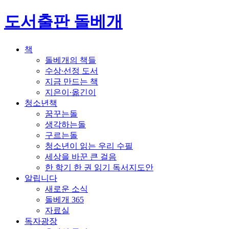
도서출판 돌베개
책
돌베개의 책들
수상∙선정 도서
지금 만드는 책
지은이∙옮긴이
청소년책
꿈꾸는돌
생각하는돌
구르는돌
청소년이 읽는 우리 수필
세상을 바꾼 큰 걸음
한 학기 한 권 읽기 독서지도안
알립니다
새로운 소식
돌베개 365
자료실
독자광장