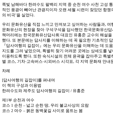
쪽빛 남해바다 한려수도 팔백리 지역 중 순천 여수 사천 고성 
적인 풍광이 빼어난 관광지이자 오랜 세월 시련이 잦았던 항쟁의 
의 비극’을 실었다.
우리 문화유산을 직접 느끼고 만져보고 싶어하는 사람들과, 여행
문화유산의 현장을 찾아 구석구석을 답사했던 한국문화유산답사
책머리에는 한국문화유산답사회 대표인 유홍준 교수의 해설을 넣
했다. 또 본문에는 답사지를 이해하는 데 꼭 필요한 기초적인 답사
『답사여행의 길잡이』에는 우리 문화유산을 이해하는 데 도움이 
지도를 그려 넣었으며, 특별히 찾기 어려운 곳에는 상세도를 넣
이용하도록 했다. 또한 숙식시설의 전체 윤곽을 잡아주고 특별히
별 코스, 기차·고속버스·시외버스 시각표, 각 지역 문화재 안내
차례
[답사여행의 길잡이]를 펴내며
이 책의 구성과 이용법
한려수도와 제주도 답사여행의 길잡이 / 유홍준
제1부 순천과 여수
코스 1 순천 – 넓고 순한 땅, 우리 불교사상의 요람
코스 2 여수 – 붉은 동백꽃길 사이로 움트는 봄