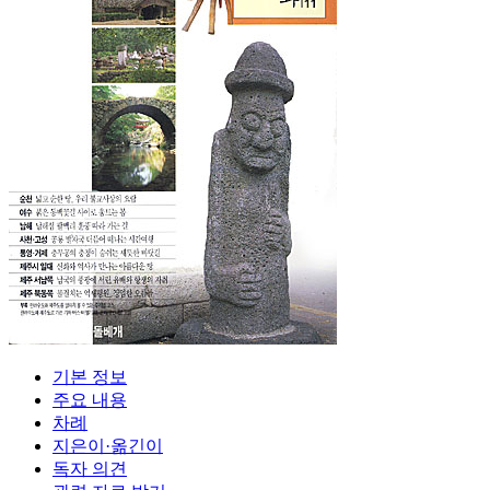
기본 정보
주요 내용
차례
지은이·옮긴이
독자 의견