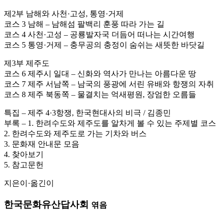
제2부 남해와 사천·고성, 통영·거제
코스 3 남해 – 남해섬 팔백리 훈풍 따라 가는 길
코스 4 사천·고성 – 공룡발자국 더듬어 떠나는 시간여행
코스 5 통영·거제 – 충무공의 충정이 숨쉬는 새뜻한 바닷길
제3부 제주도
코스 6 제주시 일대 – 신화와 역사가 만나는 아름다운 땅
코스 7 제주 서남쪽 – 남국의 풍광에 서린 유배와 항쟁의 자취
코스 8 제주 북동쪽 – 물결치는 억새평원, 장엄한 오름들
특집 – 제주 4·3항쟁, 한국현대사의 비극 / 김종민
부록 – 1. 한려수도와 제주도를 알차게 볼 수 있는 주제별 코스
2. 한려수도와 제주도로 가는 기차와 버스
3. 문화재 안내문 모음
4. 찾아보기
5. 참고문헌
지은이·옮긴이
한국문화유산답사회
엮음