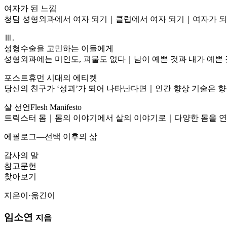
여자가 된 느낌
청담 성형외과에서 여자 되기｜클럽에서 여자 되기｜여자가 되
Ⅲ.
성형수술을 고민하는 이들에게
성형외과에는 미인도, 괴물도 없다｜남이 예쁜 것과 내가 예쁜
포스트휴먼 시대의 에티켓
당신의 친구가 ‘성괴’가 되어 나타난다면｜인간 향상 기술은
살 선언Flesh Manifesto
트릭스터 몸｜몸의 이야기에서 살의 이야기로｜다양한 몸을 연
에필로그―선택 이후의 삶
감사의 말
참고문헌
찾아보기
지은이·옮긴이
임소연
지음