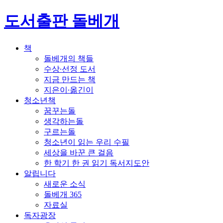
도서출판 돌베개
책
돌베개의 책들
수상∙선정 도서
지금 만드는 책
지은이∙옮긴이
청소년책
꿈꾸는돌
생각하는돌
구르는돌
청소년이 읽는 우리 수필
세상을 바꾼 큰 걸음
한 학기 한 권 읽기 독서지도안
알립니다
새로운 소식
돌베개 365
자료실
독자광장