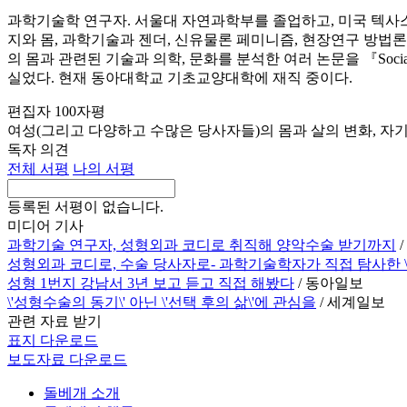
과학기술학 연구자. 서울대 자연과학부를 졸업하고, 미국 텍사
지와 몸, 과학기술과 젠더, 신유물론 페미니즘, 현장연구 방법론 
의 몸과 관련된 기술과 의학, 문화를 분석한 여러 논문을 『Social Studies of Sc
실었다. 현재 동아대학교 기초교양대학에 재직 중이다.
편집자 100자평
여성(그리고 다양하고 수많은 당사자들)의 몸과 살의 변화, 자
독자 의견
전체 서평
나의 서평
등록된 서평이 없습니다.
미디어 기사
과학기술 연구자, 성형외과 코디로 취직해 양악수술 받기까지
성형외과 코디로, 수술 당사자로- 과학기술학자가 직접 탐사한 \'
성형 1번지 강남서 3년 보고 듣고 직접 해봤다
/ 동아일보
\'성형수술의 동기\' 아닌 \'선택 후의 삶\'에 관심을
/ 세계일보
관련 자료 받기
표지 다운로드
보도자료 다운로드
돌베개 소개