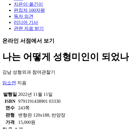
지은이·옮긴이
편집자 100자평
독자 의견
미디어 기사
관련 자료 받기
온라인 서점에서 보기
나는 어떻게 성형미인이 되었나
강남 성형외과 참여관찰기
임소연
지음
발행일
2022년 11월 11일
ISBN
9791191438901 03330
면수
243쪽
판형
변형판 120x188, 반양장
가격
15,000원