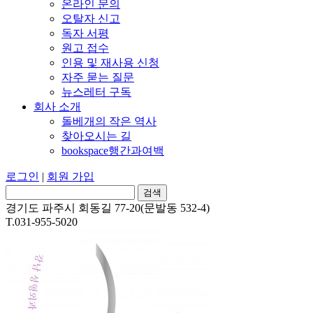
온라인 문의
오탈자 신고
독자 서평
원고 접수
인용 및 재사용 신청
자주 묻는 질문
뉴스레터 구독
회사 소개
돌베개의 작은 역사
찾아오시는 길
bookspace행간과여백
로그인
|
회원 가입
경기도 파주시 회동길 77-20(문발동 532-4)
T.031-955-5020