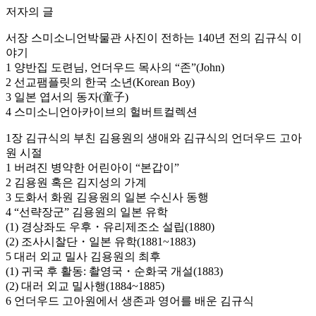
저자의 글
서장 스미소니언박물관 사진이 전하는 140년 전의 김규식 이
야기
1 양반집 도련님, 언더우드 목사의 “존”(John)
2 선교팸플릿의 한국 소년(Korean Boy)
3 일본 엽서의 동자(童子)
4 스미소니언아카이브의 헐버트컬렉션
1장 김규식의 부친 김용원의 생애와 김규식의 언더우드 고아
원 시절
1 버려진 병약한 어린아이 “본갑이”
2 김용원 혹은 김지성의 가계
3 도화서 화원 김용원의 일본 수신사 동행
4 “선략장군” 김용원의 일본 유학
(1) 경상좌도 우후・유리제조소 설립(1880)
(2) 조사시찰단・일본 유학(1881~1883)
5 대러 외교 밀사 김용원의 최후
(1) 귀국 후 활동: 촬영국・순화국 개설(1883)
(2) 대러 외교 밀사행(1884~1885)
6 언더우드 고아원에서 생존과 영어를 배운 김규식