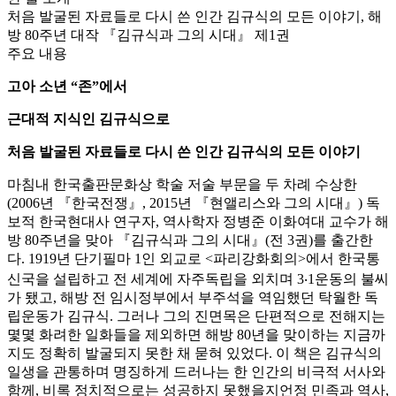
처음 발굴된 자료들로 다시 쓴 인간 김규식의 모든 이야기, 해
방 80주년 대작 『김규식과 그의 시대』 제1권
주요 내용
고아 소년
“
존
”
에서
근대적 지식인 김규식으로
처음 발굴된 자료들로 다시 쓴 인간 김규식의 모든 이야기
마침내 한국출판문화상 학술 저술 부문을 두 차례 수상한
(2006년 『한국전쟁』, 2015년 『현앨리스와 그의 시대』) 독
보적 한국현대사 연구자, 역사학자 정병준 이화여대 교수가 해
방 80주년을 맞아 『김규식과 그의 시대』(전 3권)를 출간한
다. 1919년 단기필마 1인 외교로 <파리강화회의>에서 한국통
신국을 설립하고 전 세계에 자주독립을 외치며 3‧1운동의 불씨
가 됐고, 해방 전 임시정부에서 부주석을 역임했던 탁월한 독
립운동가 김규식. 그러나 그의 진면목은 단편적으로 전해지는
몇몇 화려한 일화들을 제외하면 해방 80년을 맞이하는 지금까
지도 정확히 발굴되지 못한 채 묻혀 있었다. 이 책은 김규식의
일생을 관통하며 명징하게 드러나는 한 인간의 비극적 서사와
함께, 비록 정치적으로는 성공하지 못했을지언정 민족과 역사,