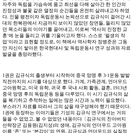
자주와 독립을 가슴속에 품고 최선을 다해 살아간 한 인간의
진정성과 불꽃 같은 열정의 순간들을 온전히 살려내고자 하였
다. 인물 평전이자 독립운동사 논픽션으로 김규식이 걸어간 시
대의 한복판에서 지금까지 보이지 않았던 장면들, 들리지 않았
던 목소리들의 이야기를 끌어내고, 이로써 ‘역사의 진정한 교
훈’에 눈을 돌리고 귀를 기울이고자 했다. 스스로 ‘필생의 작
업’이라고 표현할 정도로, 이 책에서 역사학자 정병준은 그동
안 자신이 쌓아온 한국현대사 및 독립운동사 연구 성과와 자료
발굴을 총망라했다.
1권은 김규식의 출생부터 시작하여 중국 망명 후 3·1운동 발발
직전까지의 시기를 대상으로 했다. 가계, 가족관계, 언더우드
고아원학교, 미국 유학, 귀국 후 국내 사회 활동, 결혼, 1913년
중국 망명 후의 독립운동 등을 다루었다. 이 시기 김규식의 삶
을 복기하고 추적하는 일에는 많은 시간과 노력이 필요했다.
부스러기 자료를 따라서 그의 삶을 재구성해야 했기 때문이다.
1권에 등장하는 이야기들은 기성의 김규식 연구에서는 거의
들을 수 없었고, 볼 수 없었던 내용이다〔김규식의 친아버지
선략장군 김용원(김지성)의 생애, 김규식의 언더우드 고아원
이름 ‘존’ 또는 ‘본갑이’의 연원, 김규식과 언더우드의 실질적