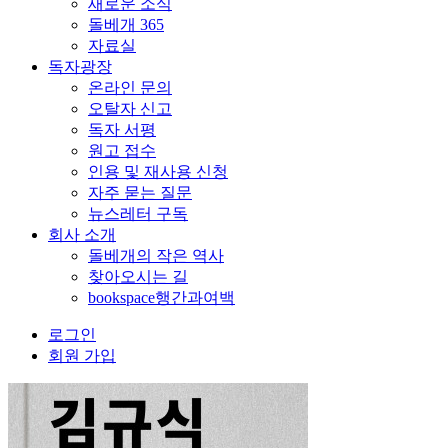
새로운 소식
돌베개 365
자료실
독자광장
온라인 문의
오탈자 신고
독자 서평
원고 접수
인용 및 재사용 신청
자주 묻는 질문
뉴스레터 구독
회사 소개
돌베개의 작은 역사
찾아오시는 길
bookspace행간과여백
로그인
회원 가입