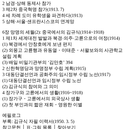
2 남경·상해 동제사 참가
3 제2차 중국혁명 참가(1913. 7)
4 세 차례 도미 유학생을 파견하다(1913)
5 상해·서울·샌프란시스코의 연계망
6장 망명의 세월(2): 중국에서의 김규식(1914~1918)
1 제1차 세계대전 발발과 북경·의주·고륜으로의 여정(1914)
(1) 북경에서 안창호에게 보낸 편지
(2) 외몽고 고륜행과 유동열・이태준・서왈보와의 사관학교
설립 계획
(3) 배일 비밀기관부의 ‘김만호’ 394
2 신한혁명당과 망명정부 수립 계획(1915)
3 대동단결선언과 공화주의·임시정부 수립 노선(1917)
(1) 대동단결선언과 임시정부 수립 노선
(2) 김규식의 참여와 그 의미
4 장가구와 고륜에서의 생활(1916~1918)
(1) 장가구・고륜에서의 외국상사 생활
(2) 첫 부인과의 짧은 재회・영원한 이별
에필로그
부록: 김규식 자필 이력서(1950. 3. 5)
참고문헌 │ 표·그림 목록 │ 찾아보기