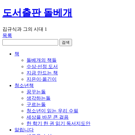
도서출판 돌베개
김규식과 그의 시대 1
목록
책
돌베개의 책들
수상∙선정 도서
지금 만드는 책
지은이∙옮긴이
청소년책
꿈꾸는돌
생각하는돌
구르는돌
청소년이 읽는 우리 수필
세상을 바꾼 큰 걸음
한 학기 한 권 읽기 독서지도안
알립니다