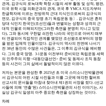
관계, 김규식의 로녹대학 학창 시절의 세부 활동 및 성적, 평판,
미국 유학 시절 의화군과의 관계, 귀국 후 YMCA 지도자부터
한글학자에 이르는 전방위적 근대 지식인으로써의 김규식의
면모, 김규식의 중국 망명 초기 독립운동 등〕. 김규식은 흔히
당대 식민지 한국인(조선인)들과 변별되는 성향과 성격의 근
대적 인물로 이해되지만(그러한 측면을 분명히 지니고 있었
다), 그와 동시에 구한말 쇠잔한 나라의 국민으로 아버지 때부
터 연결되어 직접적인 관계를 맺었던 조선왕조로부터의 영향
을 받은 입체적 인물이었다. 김규식이 역사의 전면에 나서기
전 38년 동안의 수많은 사건들은, 그 이후의 김규식을 예비했
다. 그의 중국 망명. 3‧1운동 이전부터 준비되던 독립운동 세력
의 민주주의 지향 <대동단결선언> 준비 및 동제사 조직 동참
등의 사건이 그의 삶에서 돌발적이지 않은 이유다.
저자는 본문을 완성한 후 2025년 초 미국 스미소니언박물관에
서 김규식의 어린 시절 사진들과 이를 그곳에 매각한 헐버트
선교사의 문서들을 마침내 찾아내 제1권의 서장을 썼다. (선교
사들에 의해 ‘연출’된) 스미소니언박물관의 사진 이야기는, 사
실상 김규식 일생의 아주 중요한 측면을 상징하는 것이다.
차례