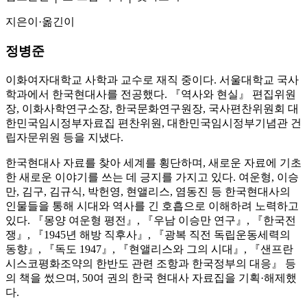
지은이·옮긴이
정병준
이화여자대학교 사학과 교수로 재직 중이다. 서울대학교 국사
학과에서 한국현대사를 전공했다. 『역사와 현실』 편집위원
장, 이화사학연구소장, 한국문화연구원장, 국사편찬위원회 대
한민국임시정부자료집 편찬위원, 대한민국임시정부기념관 건
립자문위원 등을 지냈다.
한국현대사 자료를 찾아 세계를 횡단하며, 새로운 자료에 기초
한 새로운 이야기를 쓰는 데 긍지를 가지고 있다. 여운형, 이승
만, 김구, 김규식, 박헌영, 현앨리스, 염동진 등 한국현대사의
인물들을 통해 시대와 역사를 긴 호흡으로 이해하려 노력하고
있다. 『몽양 여운형 평전』, 『우남 이승만 연구』, 『한국전
쟁』, 『1945년 해방 직후사』, 『광복 직전 독립운동세력의
동향』, 『독도 1947』, 『현앨리스와 그의 시대』, 『샌프란
시스코평화조약의 한반도 관련 조항과 한국정부의 대응』 등
의 책을 썼으며, 50여 권의 한국 현대사 자료집을 기획·해제했
다.