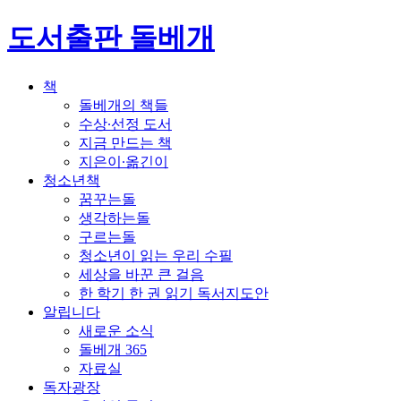
도서출판 돌베개
책
돌베개의 책들
수상∙선정 도서
지금 만드는 책
지은이∙옮긴이
청소년책
꿈꾸는돌
생각하는돌
구르는돌
청소년이 읽는 우리 수필
세상을 바꾼 큰 걸음
한 학기 한 권 읽기 독서지도안
알립니다
새로운 소식
돌베개 365
자료실
독자광장