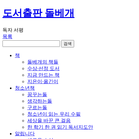
도서출판 돌베개
독자 서평
목록
책
돌베개의 책들
수상∙선정 도서
지금 만드는 책
지은이∙옮긴이
청소년책
꿈꾸는돌
생각하는돌
구르는돌
청소년이 읽는 우리 수필
세상을 바꾼 큰 걸음
한 학기 한 권 읽기 독서지도안
알립니다