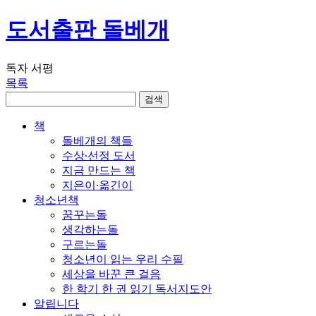
도서출판 돌베개
독자 서평
목록
책
돌베개의 책들
수상∙선정 도서
지금 만드는 책
지은이∙옮긴이
청소년책
꿈꾸는돌
생각하는돌
구르는돌
청소년이 읽는 우리 수필
세상을 바꾼 큰 걸음
한 학기 한 권 읽기 독서지도안
알립니다