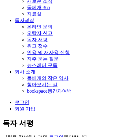
새로운 소식
돌베개 365
자료실
독자광장
온라인 문의
오탈자 신고
독자 서평
원고 접수
인용 및 재사용 신청
자주 묻는 질문
뉴스레터 구독
회사 소개
돌베개의 작은 역사
찾아오시는 길
bookspace행간과여백
로그인
회원 가입
독자 서평