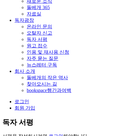
새로운 소식
돌베개 365
자료실
독자광장
온라인 문의
오탈자 신고
독자 서평
원고 접수
인용 및 재사용 신청
자주 묻는 질문
뉴스레터 구독
회사 소개
돌베개의 작은 역사
찾아오시는 길
bookspace행간과여백
로그인
회원 가입
독자 서평