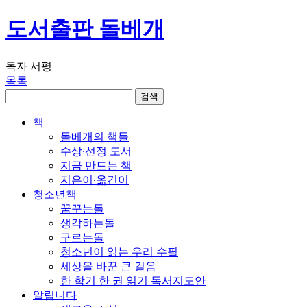
도서출판 돌베개
독자 서평
목록
책
돌베개의 책들
수상∙선정 도서
지금 만드는 책
지은이∙옮긴이
청소년책
꿈꾸는돌
생각하는돌
구르는돌
청소년이 읽는 우리 수필
세상을 바꾼 큰 걸음
한 학기 한 권 읽기 독서지도안
알립니다