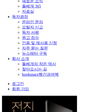
새로운 소식
돌베개 365
자료실
독자광장
온라인 문의
오탈자 신고
독자 서평
원고 접수
인용 및 재사용 신청
자주 묻는 질문
뉴스레터 구독
회사 소개
돌베개의 작은 역사
찾아오시는 길
bookspace행간과여백
로그인
회원 가입