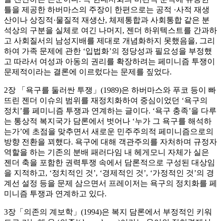
틀을 제공한 하버마스의 주장이 한편으로는 공적 ·사적 재생
산이나 상징적·물질적 재생산, 체제통합과 사회통합 같은 분
석상의 구분을 실체로 여긴 나머지, 젠더 하위텍스트를 간과하
고 사회질서의 남성지배를 제대로 개념화하지 못했음을, 그리
하여 가족 문제에 관한 ‘입법화’의 정당성과 필요성을 부정했
고 따라서 여성과 아동의 권리를 확장하려는 페미니즘 투쟁이
문제적이라는 결론에 이르렀다는 문제를 짚었다.
2장 「욕구를 둘러싼 투쟁」(1989)은 하버마스와 푸코 등이 빠
뜨린 젠더 이슈의 범위를 재정치화하여 중심이었던 ‘욕구의
정치’를 페미니즘 투쟁과 연계하는 글이다. ‘욕구 충족’을 다루
는 통상적 복지국가 담론에서 벗어나 ‘누가 그 욕구를 해석하
는가’에 초점을 맞추면서 새로운 민주주의적 페미니즘으로의
방향 전환을 꾀했다. 욕구에 대해 객관주의를 자처하며 규정자
역할을 하는 기존의 분배 패러다임 내 헤게모니 자체가 실은
젠더 축을 포함한 권력투쟁 속에서 담론적으로 구성된 대상임
을 지적하고, ‘정치적인 것’, ‘경제적인 것’, ‘가정적인 것’의 경
계선 설정 등을 문제 삼으면서 프레이저는 욕구의 정치화를 페
미니즘 투쟁과 연계하고 있다.
3장「의존의 계보학」(1994)은 복지 담론에서 부정적인 키워