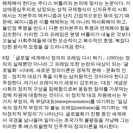
해체해야 한다는 주디스 버틀러의 논의에 맞서는 논문이다. 이
성애중심주의로 상징되는 성적 규제형식이 신자유주의 사회
에서는 자본주의 메커니즘과 단지 간접적으로만 묶여 있기 때
문에, 페미니즘은 이를 해체하는 게 아니라 역사화해야 하고,
불인정 투쟁을 반드시 다른 반자본주의 투쟁과 연계해야 함을
강조한다. 이러한 그의 프레임은 분명 버틀러가 내놓은 것보다
오늘날 사회주체들에 대한 모순적이고 복수적인 호명, 복잡다
단한 윤리적 요청을 잘 드러나게끔 한다.
8장 「글로벌 세계에서 정의의 프레임 다시 짜기」(2005)는 정
의의 실체뿐만 아니라 그 프레임 또한 논란의 대상이 되는 ‘글
로벌화’ 시대에, 새로운 정의이론은 경제적 분배 – 문화적 인
정 – 정치적 대표가 축을 이루는 삼차원적인 것이어야 한다고
주장한다. 여기서 프레이저가 새로이 강조하는 ‘대표’ 개념은
사회의 정치적 구성을 침해함으로써 동등한 참여를 가로막는
장벽 차원에 대항하는 것이다. 이 정치적 대표 차원에서는 두
가지 부정의, 즉 부당대표(misrepresentation)를 야기하는 ‘일상
속의 정치적 부정의’와 불능 프레임(misframe)을 야기하는 ‘메
타정치적 부정의’가 나타난다. 글로벌화가 진행 중인 세계에
서 국경을 넘나들며 일어나는 초국가적 불평등을 겨냥해 그는
이러한 후-베스트팔렌적 민주주의 정의이론을 제시한다.