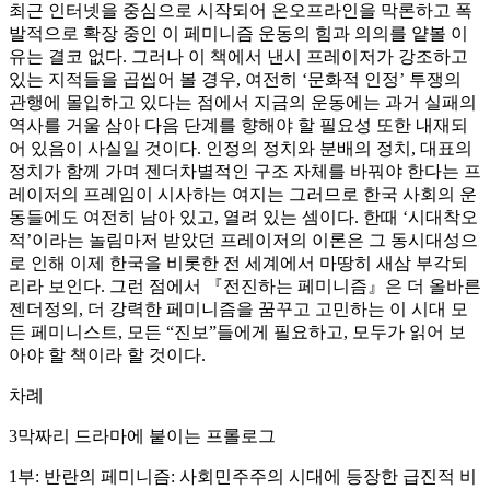
최근 인터넷을 중심으로 시작되어 온오프라인을 막론하고 폭
발적으로 확장 중인 이 페미니즘 운동의 힘과 의의를 얕볼 이
유는 결코 없다. 그러나 이 책에서 낸시 프레이저가 강조하고
있는 지적들을 곱씹어 볼 경우, 여전히 ‘문화적 인정’ 투쟁의
관행에 몰입하고 있다는 점에서 지금의 운동에는 과거 실패의
역사를 거울 삼아 다음 단계를 향해야 할 필요성 또한 내재되
어 있음이 사실일 것이다. 인정의 정치와 분배의 정치, 대표의
정치가 함께 가며 젠더차별적인 구조 자체를 바꿔야 한다는 프
레이저의 프레임이 시사하는 여지는 그러므로 한국 사회의 운
동들에도 여전히 남아 있고, 열려 있는 셈이다. 한때 ‘시대착오
적’이라는 놀림마저 받았던 프레이저의 이론은 그 동시대성으
로 인해 이제 한국을 비롯한 전 세계에서 마땅히 새삼 부각되
리라 보인다. 그런 점에서 『전진하는 페미니즘』은 더 올바른
젠더정의, 더 강력한 페미니즘을 꿈꾸고 고민하는 이 시대 모
든 페미니스트, 모든 “진보”들에게 필요하고, 모두가 읽어 보
아야 할 책이라 할 것이다.
차례
3막짜리 드라마에 붙이는 프롤로그
1부: 반란의 페미니즘: 사회민주주의 시대에 등장한 급진적 비