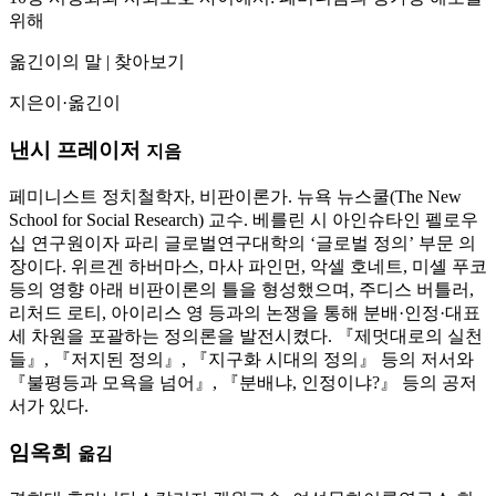
위해
옮긴이의 말 | 찾아보기
지은이·옮긴이
낸시 프레이저
지음
페미니스트 정치철학자, 비판이론가. 뉴욕 뉴스쿨(The New
School for Social Research) 교수. 베를린 시 아인슈타인 펠로우
십 연구원이자 파리 글로벌연구대학의 ‘글로벌 정의’ 부문 의
장이다. 위르겐 하버마스, 마사 파인먼, 악셀 호네트, 미셸 푸코
등의 영향 아래 비판이론의 틀을 형성했으며, 주디스 버틀러,
리처드 로티, 아이리스 영 등과의 논쟁을 통해 분배·인정·대표
세 차원을 포괄하는 정의론을 발전시켰다. 『제멋대로의 실천
들』, 『저지된 정의』, 『지구화 시대의 정의』 등의 저서와
『불평등과 모욕을 넘어』, 『분배냐, 인정이냐?』 등의 공저
서가 있다.
임옥희
옮김