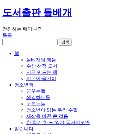
도서출판 돌베개
전진하는 페미니즘
목록
책
돌베개의 책들
수상∙선정 도서
지금 만드는 책
지은이∙옮긴이
청소년책
꿈꾸는돌
생각하는돌
구르는돌
청소년이 읽는 우리 수필
세상을 바꾼 큰 걸음
한 학기 한 권 읽기 독서지도안
알립니다