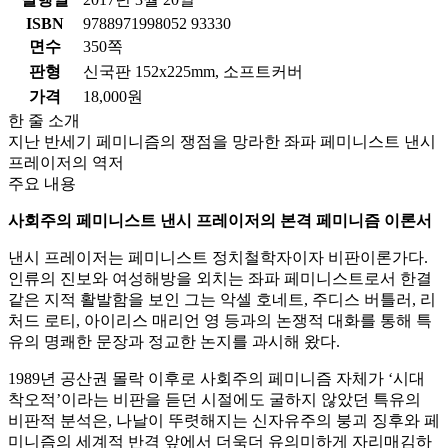
ISBN
9788971998052 93330
면수
350쪽
판형
신국판 152x225mm, 소프트커버
가격
18,000원
한 줄 소개
지난 반세기 페미니즘의 쟁점을 망라한 좌파 페미니스트 낸시
프레이저의 역저
주요 내용
사회주의 페미니스트 낸시 프레이저의 본격 페미니즘 이론서
낸시 프레이저는 페미니스트 정치철학자이자 비판이론가다.
인류의 진보와 여성해방을 외치는 좌파 페미니스트로서 한결
같은 지적 활발함을 보인 그는 악셀 호네트, 주디스 버틀러, 리
처드 로티, 아이리스 매리언 영 등과의 논쟁적 대화를 통해 특
유의 명쾌한 문장과 정교한 논지를 과시해 왔다.
1989년 공산권 몰락 이후로 사회주의 페미니즘 자체가 ‘시대
착오적’이라는 비판을 듣던 시절에도 굴하지 않았던 특유의
비판적 분석은, 나날이 뚜렷해지는 신자유주의 붕괴 징후와 페
미니즘의 세계적 반격 앞에서 더욱더 유의미하게 자리매김하