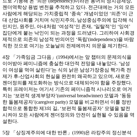
드로 기능해 온 ‘의존’(dependency)이라는 용어의 정치경제상,
젠더역학상 용법 변천을 추적하고 있다. 전근대에는 거의 모든
사람에게 해당되는 가치중립적 ‘종속’ 개념이었던 ‘의존’이 근
대 산업사회를 거치며 식민지주의, 남성중심주의에 입각해 식
민지인, 원주민, 아내처럼 ‘여성적’인 존재, ‘일탈적’인 ‘잉여’
집단에게 붙는 낙인이 되는 과정을 드러냈다. 그리하여 사회경
제적으로 의존의 남성적 반의어인 ‘독립'(independency)을 바람
직한 것으로 여기는 오늘날의 전제에까지 의문을 제기한다.
4장 「가족임금 그다음」(1994)에서는 앞 챕터의 문제의식을
이어받아 페미니즘에 충실한 대안적 전망을 내놓았다. ‘남성
이 여성을 먹여 살린다’는 식의 낡은 남성가장중심 핵가족 전
제가 후-산업사회의 현실을 완전히 왜곡하고 있으며, 새로운
젠더정의를 제도화하는 방식으로 대체되어야 함을 주장했다.
특히 프레이저는 여기서 기존의 페미니즘적 시나리오로 여겨
지는 ‘보편적 생계부양자’(universal breadwinner) 모델과 ‘동등
한 돌봄제공자’(caregiver parity) 모델을 비교하면서 이를 정반
합적으로 통합한 제3의 길, ‘보편적 돌봄제공자’ 모델을 발전
시켜야 모든 사람에게 젠더정의와 안전이 실현될 수 있음을 역
설한다.
5장 「상징계주의에 대한 반론」(1990)은 라캉주의 정신분석