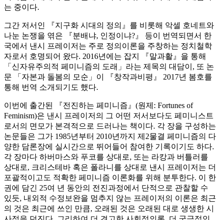
는 중이다.
그간 저서인 『지구화 시대의 정의』를 비롯해 악셀 호네트와
나눈 논쟁을 엮은 『분배냐, 인정이냐?』 등이 번역되면서 한
국에서 낸시 프레이저는 주로 정의이론을 주창하는 정치철학
자로서 호명되어 왔다. 2016년에는 잡지 『말과활』을 통해
「신자유주의적 페미니즘의 도래」라는 제목의 대담이, 또 논
문 「자본과 돌봄의 모순」이 『창작과비평』 2017년 봄호를
통해 번역 소개되기도 했다.
이번에 출간된 『전진하는 페미니즘』(원제: Fortunes of
Feminism)은 낸시 프레이저의 그 어떤 저서보다도 페미니스트
로서의 면모가 본격적으로 드러나는 책이다. 각 장을 구성하는
논문들은 그가 1985년부터 2010년까지 제2물결 페미니즘의 다
양한 담론장에 실시간으로 뛰어들어 참여한 기록이기도 하다.
각 장마다 하버마스와 푸코를 상대로, 또는 라캉과 버틀러를
상대로, 크리스테바 혹은 폴라니를 상대로 낸시 프레이저는 더
포괄적이고도 적확한 페미니즘 이론화를 위해 분투한다. 이 한
권에 담긴 25여 년 동안의 전진과정에서 단적으로 관찰할 수
있듯, 내외적 수정보완을 멈추지 않는 프레이저의 이론은 최근
의 것은 최근에 쓰인 만큼, 오래된 것은 오래된 대로 생생한 시
사점을 던진다. 그리하여 더 견고한 사회정의론, 더 궁극적인