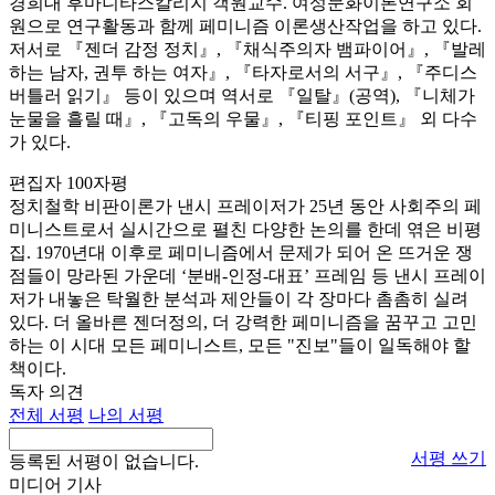
경희대 후마니타스칼리지 객원교수. 여성문화이론연구소 회
원으로 연구활동과 함께 페미니즘 이론생산작업을 하고 있다.
저서로 『젠더 감정 정치』, 『채식주의자 뱀파이어』, 『발레
하는 남자, 권투 하는 여자』, 『타자로서의 서구』, 『주디스
버틀러 읽기』 등이 있으며 역서로 『일탈』(공역), 『니체가
눈물을 흘릴 때』, 『고독의 우물』, 『티핑 포인트』 외 다수
가 있다.
편집자 100자평
정치철학 비판이론가 낸시 프레이저가 25년 동안 사회주의 페
미니스트로서 실시간으로 펼친 다양한 논의를 한데 엮은 비평
집. 1970년대 이후로 페미니즘에서 문제가 되어 온 뜨거운 쟁
점들이 망라된 가운데 ‘분배-인정-대표’ 프레임 등 낸시 프레이
저가 내놓은 탁월한 분석과 제안들이 각 장마다 촘촘히 실려
있다. 더 올바른 젠더정의, 더 강력한 페미니즘을 꿈꾸고 고민
하는 이 시대 모든 페미니스트, 모든 "진보"들이 일독해야 할
책이다.
독자 의견
전체 서평
나의 서평
서평 쓰기
등록된 서평이 없습니다.
미디어 기사