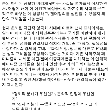
본의 아니게 공모해 버리게 됐다는 사실을 뼈아프게 직시하면
서, 어떻게 해야 이 여전한 남성중심적 자본주의 사회를 근본
적으로 바꾸는 데 성공하고, 젠더정의를 실현할 수 있을지 해
답의 프레임을 내놓는다.
현재 초래된 극단적 양극화 시대에 이르러 낸시 프레이저는,
일찍이 페미니즘이 사회민주주의 복지국가를 비판하며 제기
했던 경제적 분배에 대한 관심과 새롭게 주류가 된 문화적 인
정 투쟁의 성과를 연결시킬 정치적 개입, 즉 ‘대표’의 필요성을
주장한다. 즉 경제적 분배, 문화적 인정, 정치적 대표로 요약되
는 삼각 프레임을 구성해야 한다는 것이다. 기존 사회주의 페
미니즘이 내세운 계급/젠더 이중체계론을 대체하는 이 입체적
페미니즘 정의론은 ‘분배냐 인정이냐’의 허구적 이분법을 피
해갈 수 있으리라는 것이 프레이저가 이 책에서 내놓는 대표적
제안이다. 이 책에는 이처럼 기성 담론의 이분법을 벗어나 내
내 간과되고 있던 제3항을 찾아내는 산뜻한 해결책들이 몇 가
지 제시된다.
*경제적 분배가 우선인가, 문화적 인정이 우선인
가?
⇒ ‘경제적 분배’―‘문화적 인정’―‘정치적 대표’가
모두 충족되어야!