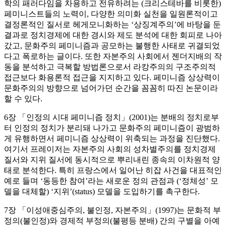
학의 패러다임을 차용하고 전유하려는 (크리스테바를 비롯한)
페미니스트들의 노력이, 다양한 의미화 실천을 일원론적이고
결정론적인 질서로 헤게모니화하는 ‘상징계주의’에 바탕을 둔
결과로 정치경제에 대한 경시와 제도 분석에 대한 회피로 나아
갔고, 문화주의 페미니즘과 공모하는 불행한 사태로 귀결되었
다고 폭로하는 글이다. 또한 자본주의 사회에서 젠더지배의 작
동을 분석하고 극복할 방법론으로서 라캉주의의 구조주의적
접근보다 화용론적 접근을 지지하고 있다. 페미니즘 상상력이
문화주의의 방향으로 넘어가던 순간을 꼼꼼히 따진 논문이라
할 수 있다.
6장 「인정의 시대 페미니즘 정치」(2001)는 분배의 정치로부
터 인정의 정치가 분리돼 나가고 문화주의 페미니즘이 광범하
게 유행하면서 페미니즘 상상력이 위축되는 과정을 진단했다.
여기서 프레이저는 자본주의 사회의 성차별주의를 정치경제
질서와 지위 질서에 동시적으로 뿌리내린 종속의 이차원적 양
태로 분석한다. 특히 프랑스에서 일어난 히잡 사건을 대표적인
예로 들며 ‘동등한 참여’라는 새로운 정의 관점과 (‘정체성’ 모
델을 대체할) ‘지위’(status) 모델을 도입하기를 촉구한다.
7장 「이성애중심주의, 불인정, 자본주의」(1997)는 문화적 부
정의(불인정)와 경제적 부정의(불평등 분배) 간의 구별을 아예