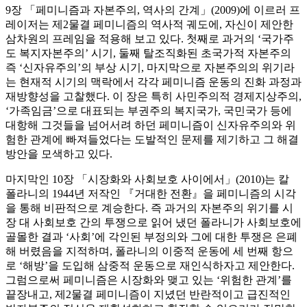
9장 「페미니즘과 자본주의, 역사의 간계」(2009)에 이르러 프
레이저는 제2물결 페미니즘의 역사적 궤도에, 자신이 제안한
삼차원의 프레임을 적용해 보고 있다. 첫째로 과거의 ‘국가주
도 복지자본주의’ 시기, 둘째 탈조직화된 초국가적 자본주의
즉 ‘신자유주의’의 부상 시기, 마지막으로 자본주의의 위기라
는 현재적 시기의 맥락에서 각각 페미니즘 운동의 진화 과정과
재방향성을 고찰했다. 이 장은 특히 사민주의적 경제지상주의,
‘가족임금’으로 대표되는 부권주의 복지국가, 국민국가 등에
대항해 그것들을 넘어서려 하던 페미니즘이 신자유주의와 위
험한 관계에 빠져들었다는 도발적인 문제를 제기하고 그 해결
방안을 모색하고 있다.
마지막인 10장 「시장화와 사회보호 사이에서」(2010)는 칼
폴라니의 1944년 저작인 『거대한 전환』을 페미니즘의 시각
을 통해 비판적으로 계승한다. 즉 과거의 자본주의 위기를 시
장 대 사회보호 간의 투쟁으로 읽어 냈던 폴라니가 사회보호에
골몰한 결과 ‘사회’에 각인된 부정의와 그에 대한 투쟁은 은폐
해 버렸음을 지적하며, 폴라니의 이중적 운동에 세 번째 항으
로 ‘해방’을 도입해 삼중적 운동으로 재인식하자고 제안한다.
그럼으로써 페미니즘은 시장화와 맺고 있는 ‘위험한 관계’를
끝장내고, 제2물결 페미니즘이 지녔던 반란적이고 급진적인