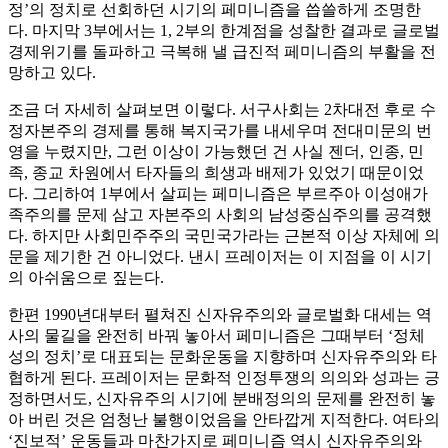
정’의 정치로 선회하던 시기의 페미니즘을 씁쓸하게 조명한
다. 마지막 3부에서는 1, 2부의 한계점을 성찰한 결과로 글로벌
경제위기를 돌파하고 극복해 낼 급진적 페미니즘의 부활을 전
망하고 있다.
조금 더 자세히 살펴보면 이렇다. 서구사회는 2차대전 후로 수
정자본주의 경제를 통해 복지국가를 내세우며 전대미문의 번
영을 누렸지만, 그런 이상이 가능했던 건 사실 젠더, 인종, 민
족, 종교 차원에서 타자들의 희생과 배제가 있었기 때문이었
다. 그리하여 1부에서 살피는 페미니즘은 부르주아 이성애가
족주의를 문제 삼고 자본주의 사회의 남성중심주의를 공격했
다. 하지만 사회민주주의 국민국가라는 근본적 이상 자체에 의
문을 제기한 건 아니었다. 낸시 프레이저는 이 지점을 이 시기
의 아쉬움으로 짚는다.
한편 1990년대부터 펼쳐진 신자유주의와 글로벌화 대세는 역
사의 물길을 완전히 바꿔 놓아서 페미니즘은 그때부터 ‘정체
성의 정치’로 대표되는 문화운동을 지향하며 신자유주의와 타
협하게 된다. 프레이저는 문화적 인정투쟁의 의의와 성과는 긍
정하면서도, 신자유주의 시기에 분배정의의 문제를 완전히 놓
아 버린 것은 엄청난 불행이었음을 안타깝게 지적한다. 여타의
‘진보적’ 운동들과 마찬가지로 페미니즘 역시 신자유주의와