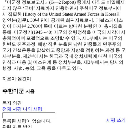
『미군정 정보보고서』(G―2 Report) 중에서 아직도 비밀해제
되지 않은 ‘극비’ 자료까지 인용하면서 주한미군 정보부서에
서 집필한 History of the United States Armed Forces in Korea의
영인본(영문). 30년 만에 공개된 희귀자료로서, 더블스페이스
영어 타자본 2,700여 쪽에 이르는 방대한 분량인 이 총서집을
통해, 미군정기(1945∼48) 미군의 점령정책을 미국의 시각에서
총체적이며 포괄적으로 조망할 수 있다. 제1부에서는 미군의
한반도 진주과정, 해방 직후 분출된 남한 민중들의 민주주의
국가 건설운동을 압살하고 중앙과 지방을 점령하는 과정 등 군
사부분을, 제2부에서는 한국과 국내 정치세력에 대한 미국의
인식과 대응 및 미소관계 등 정치부분을, 제3부에서는 당시의
행정, 사법, 농업, 교육 등을 다루고 있다.
지은이·옮긴이
주한미군
지음
독자 의견
전체 서평
나의 서평
서평 쓰기
등록된 서평이 없습니다.
관련 자료 받기