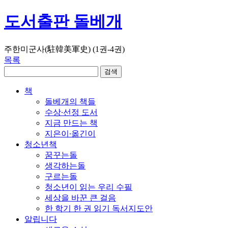
도서출판 돌베개
주한미군사(駐韓美軍史) (1권-4권)
목록
책
돌베개의 책들
수상∙선정 도서
지금 만드는 책
지은이∙옮긴이
청소년책
꿈꾸는돌
생각하는돌
구르는돌
청소년이 읽는 우리 수필
세상을 바꾼 큰 걸음
한 학기 한 권 읽기 독서지도안
알립니다