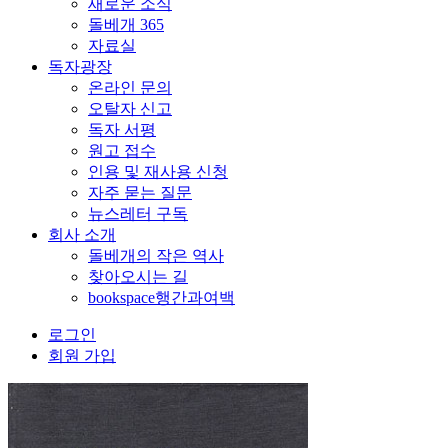
새로운 소식
돌베개 365
자료실
독자광장
온라인 문의
오탈자 신고
독자 서평
원고 접수
인용 및 재사용 신청
자주 묻는 질문
뉴스레터 구독
회사 소개
돌베개의 작은 역사
찾아오시는 길
bookspace행간과여백
로그인
회원 가입