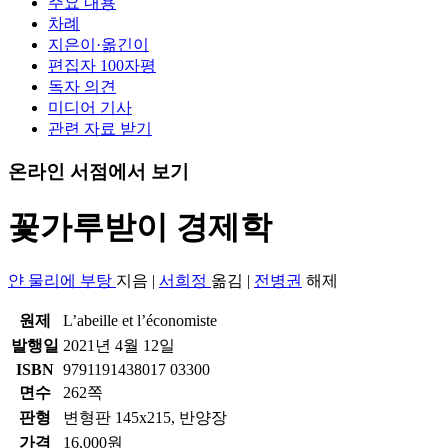
주요 내용
차례
지은이·옮긴이
편집자 100자평
독자 의견
미디어 기사
관련 자료 받기
온라인 서점에서 보기
꽃가루받이 경제학
얀 물리에 부탕
지음
|
서희정
옮김
|
전병권
해제
원제
L’abeille et l’économiste
발행일
2021년 4월 12일
ISBN
9791191438017 03300
면수
262쪽
판형
변형판 145x215, 반양장
가격
16,000원