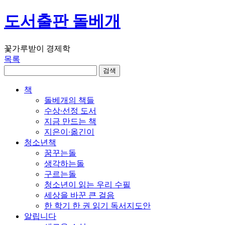
도서출판 돌베개
꽃가루받이 경제학
목록
책
돌베개의 책들
수상∙선정 도서
지금 만드는 책
지은이∙옮긴이
청소년책
꿈꾸는돌
생각하는돌
구르는돌
청소년이 읽는 우리 수필
세상을 바꾼 큰 걸음
한 학기 한 권 읽기 독서지도안
알립니다