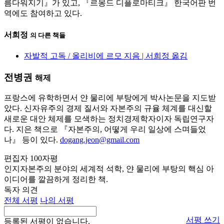
름다워지기』가 있고, 『르몽드 디플로마티크』 한국어판 번
역에도 참여하고 있다.
서희정
의 다른 책들
자발적 고독 / 올리비에 르모 지음 | 서희정 옮김
전병권
해제
프랑스에 유학하면서 얀 물리에 부탕에게 박사논문을 지도받
았다. 신자유주의 경제 질서와 자본주의 규율 체계를 대신할
새로운 대안 체제를 모색하는 정치경제학자이자 독립연구자
다. 지은 책으로 『자본주의, 어떻게 우리 일상에 스며들었
나』 등이 있다.
dogang.jeon@gmail.com
편집자 100자평
인지자본주의 분야의 세계적 석학, 얀 물리에 부탕의 핵심 아
이디어를 깔끔하게 정리한 책.
독자 의견
전체 서평
나의 서평
서평 쓰기
등록된 서평이 없습니다.