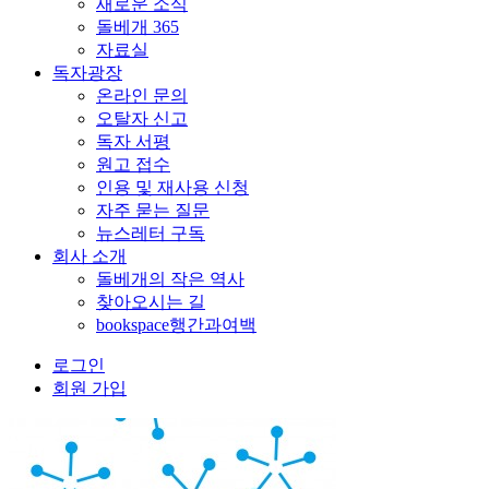
새로운 소식
돌베개 365
자료실
독자광장
온라인 문의
오탈자 신고
독자 서평
원고 접수
인용 및 재사용 신청
자주 묻는 질문
뉴스레터 구독
회사 소개
돌베개의 작은 역사
찾아오시는 길
bookspace행간과여백
로그인
회원 가입