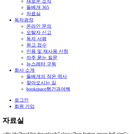
새로운 소식
돌베개 365
자료실
독자광장
온라인 문의
오탈자 신고
독자 서평
원고 접수
인용 및 재사용 신청
자주 묻는 질문
뉴스레터 구독
회사 소개
돌베개의 작은 역사
찾아오시는 길
bookspace행간과여백
로그인
회원 가입
자료실
<div id=”booklist-downloads” class=”bcp-button-group full-size”>