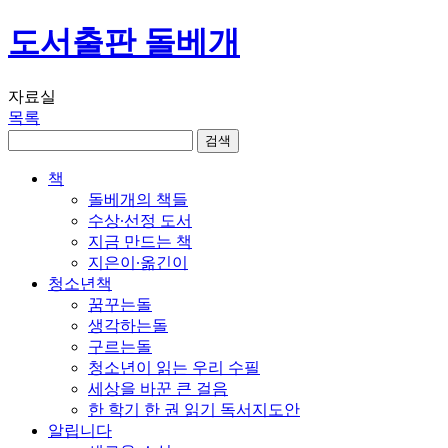
도서출판 돌베개
자료실
목록
책
돌베개의 책들
수상∙선정 도서
지금 만드는 책
지은이∙옮긴이
청소년책
꿈꾸는돌
생각하는돌
구르는돌
청소년이 읽는 우리 수필
세상을 바꾼 큰 걸음
한 학기 한 권 읽기 독서지도안
알립니다