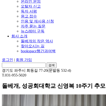
온라인 문의
오탈자 신고
독자 서평
원고 접수
인용 및 재사용 신청
자주 묻는 질문
뉴스레터 구독
회사 소개
돌베개의 작은 역사
찾아오시는 길
bookspace행간과여백
로그인
|
회원 가입
경기도 파주시 회동길 77-20(문발동 532-4)
T.031-955-5020
돌베개, 성공회대학교 신영복 10주기 추