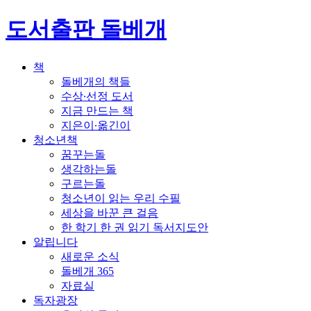
도서출판 돌베개
책
돌베개의 책들
수상∙선정 도서
지금 만드는 책
지은이∙옮긴이
청소년책
꿈꾸는돌
생각하는돌
구르는돌
청소년이 읽는 우리 수필
세상을 바꾼 큰 걸음
한 학기 한 권 읽기 독서지도안
알립니다
새로운 소식
돌베개 365
자료실
독자광장