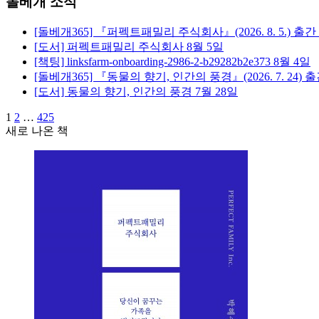
돌베개 소식
[돌베개365] 『퍼펙트패밀리 주식회사』(2026. 8. 5.) 출간
[도서] 퍼펙트패밀리 주식회사
8월 5일
[책팅] linksfarm-onboarding-2986-2-b29282b2e373
8월 4일
[돌베개365] 『동물의 향기, 인간의 풍경』(2026. 7. 24) 
[도서] 동물의 향기, 인간의 풍경
7월 28일
1
2
…
425
새로 나온 책