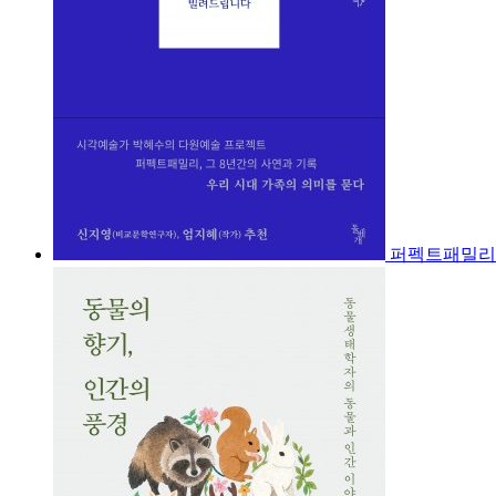
퍼펙트패밀리