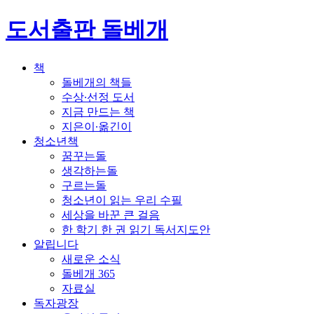
도서출판 돌베개
책
돌베개의 책들
수상∙선정 도서
지금 만드는 책
지은이∙옮긴이
청소년책
꿈꾸는돌
생각하는돌
구르는돌
청소년이 읽는 우리 수필
세상을 바꾼 큰 걸음
한 학기 한 권 읽기 독서지도안
알립니다
새로운 소식
돌베개 365
자료실
독자광장