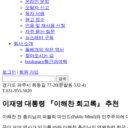
온라인 문의
오탈자 신고
독자 서평
원고 접수
인용 및 재사용 신청
자주 묻는 질문
뉴스레터 구독
회사 소개
돌베개의 작은 역사
찾아오시는 길
bookspace행간과여백
로그인
|
회원 가입
경기도 파주시 회동길 77-20(문발동 532-4)
T.031-955-5020
이재명 대통령 『이해찬 회고록』 추천
이해찬 전 총리님의 퍼블릭 마인드(Public Mind)와 민주주
꿈이 모여 역사가 되기를 바란 이해찬 총리님의 염원처럼 한국