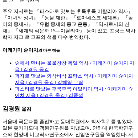
주요 저서로는 『파스타로 맛보는 후룩후룩 이탈리아 역사』
『마녀와 성녀』 『동물 재판』 『로마네스크 세계론』 『놀
이의 중세사』 『유럽 중세의 종교 운동』 『역사로서의 신
체』 『세계의 식문화 15―이탈리아』 등이 있고, 프랑스 역사
학자 자크 르 고프의 책을 다수 번역했다.
이케가미 슌이치
의 다른 책들
숲에서 만나는 울울창창 독일 역사 / 이케가미 슌이치 지
음 | 김경원 옮김
과자로 맛보는 와삭바삭 프랑스 역사 / 이케가미 슌이치
지음 | 김경원 옮김 | 강혜영 그림
파스타로 맛보는 후룩후룩 이탈리아 역사 / 이케가미 슌
이치 지음 | 김경원 옮김 | 김중석
김경원
옮김
서울대 국문과를 졸업하고 동대학원에서 박사학위를 받았다.
일본 홋카이도대 객원연구원을 지냈으며, 인하대 한국학연구
소와 한양대 비교역사연구소에서 전임연구원을 역임했다. 저