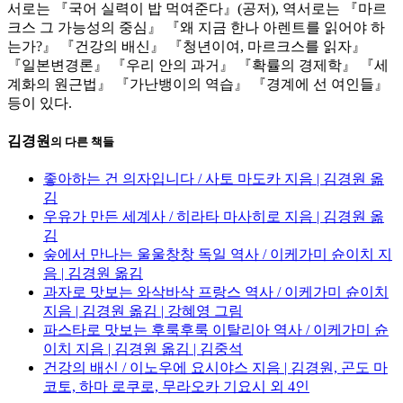
서로는 『국어 실력이 밥 먹여준다』(공저), 역서로는 『마르
크스 그 가능성의 중심』 『왜 지금 한나 아렌트를 읽어야 하
는가?』 『건강의 배신』 『청년이여, 마르크스를 읽자』
『일본변경론』 『우리 안의 과거』 『확률의 경제학』 『세
계화의 원근법』 『가난뱅이의 역습』 『경계에 선 여인들』
등이 있다.
김경원
의 다른 책들
좋아하는 건 의자입니다 / 사토 마도카 지음 | 김경원 옮
김
우유가 만든 세계사 / 히라타 마사히로 지음 | 김경원 옮
김
숲에서 만나는 울울창창 독일 역사 / 이케가미 슌이치 지
음 | 김경원 옮김
과자로 맛보는 와삭바삭 프랑스 역사 / 이케가미 슌이치
지음 | 김경원 옮김 | 강혜영 그림
파스타로 맛보는 후룩후룩 이탈리아 역사 / 이케가미 슌
이치 지음 | 김경원 옮김 | 김중석
건강의 배신 / 이노우에 요시야스 지음 | 김경원, 곤도 마
코토, 하마 로쿠로, 무라오카 기요시 외 4인