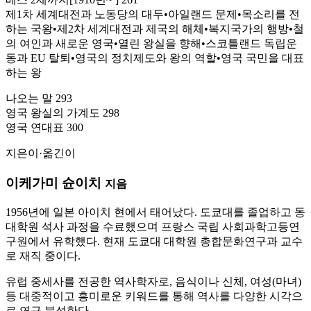
제1차 세계대전과 노동당의 대두•아일랜드 문제•목소리를 전
하는 국왕•제2차 세계대전과 제국의 해체•복지국가의 행방•철
의 여인과 새로운 영국•열린 왕실을 향해•스코틀랜드 독립운
동과 EU 탈퇴•영국의 정치제도와 왕의 역할•영국 국민을 대표
하는 왕
나오는 말 293
영국 왕실의 가계도 298
영국 연대표 300
지은이·옮긴이
이케가미 슌이치
지음
1956년에 일본 아이치 현에서 태어났다. 도쿄대를 졸업하고 동
대학원 석사 과정을 수료했으며 프랑스 국립 사회과학고등연
구원에서 유학했다. 현재 도쿄대 대학원 총합문화연구과 교수
로 재직 중이다.
유럽 중세사를 전공한 역사학자로, 음식이나 신체, 여성(마녀)
등 대중적이고 흥미로운 키워드를 통해 역사를 다양한 시각으
로 연구 분석한다.