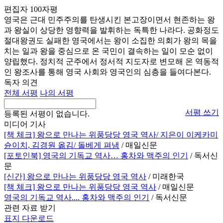
편집자 100자평
영국은 근대 민주주의를 탄생시킨 본고장이면서 현존하는 왕
과 왕실이 상당한 영향력을 발휘하는 독특한 나라다. 공화정도
절대왕권도 실패한 영국에서는 왕이 소집한 의회가 왕의 목을
치는 일과 왕을 중심으로 온 국민이 결속하는 일이 모순 없이
양립했다. 정치적 군주에서 정서적 지도자로 변모해 온 역동적
인 왕조사를 통해 영국 사회와 영국인의 심층을 들여다본다.
독자 의견
전체 서평
나의 서평
서평 쓰기
등록된 서평이 없습니다.
미디어 기사
[책 체크] 왕으로 만나는 위풍당당 영국 역사/ 지은이 이케카미
슌이치, 김경원 옮김/ 돌베게 펴냄
/ 매일신문
[포토인북] 영국의 기독교 역사… 홍차와 맥주의 인기
/ 독서신
문
[신간] 왕으로 만나는 위풍당당 영국 역사
/ 미래한국
[책 체크] 왕으로 만나는 위풍당당 영국 역사
/ 매일신문
영국의 기독교 역사.... 홍차와 맥주의 인기
/ 독서신문
관련 자료 받기
표지 다운로드