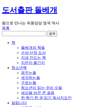
도서출판 돌베개
왕으로 만나는 위풍당당 영국 역사
목록
책
돌베개의 책들
수상∙선정 도서
지금 만드는 책
지은이∙옮긴이
청소년책
꿈꾸는돌
생각하는돌
구르는돌
청소년이 읽는 우리 수필
세상을 바꾼 큰 걸음
한 학기 한 권 읽기 독서지도안
알립니다