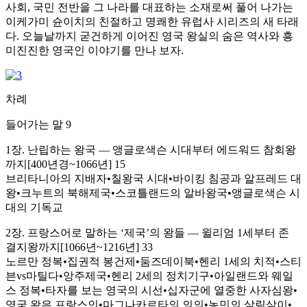
사회, 국민 전반을 그 나라를 대표하는 소재로써 풀어 나가는
이케가미 슌이치의 친절하고 명쾌한 유럽사 시리즈의 새 타래
다. 오늘날까지 굳건하게 이어진 영국 왕실의 숨은 역사와 흥
미진진한 영국인 이야기를 만나 보자.
차례
들어가는 말 9
1장. 난립하는 왕국 ― 앵글로색슨 시대부터 에드워드 참회왕
까지[400년경~1066년] 15
브리타니아의 지배자•칠왕국 시대•바이킹 침공과 알프레드 대
왕•크누트의 북해제국•스코틀랜드의 알바왕국•앵글로색슨 시
대의 기독교
2장. 프랑스어로 말하는 ‘제국’의 왕들 ― 윌리엄 1세부터 존
결지왕까지[1066년~1216년] 33
노르만 정복•집권적 봉건제•둠즈데이북•헨리 1세의 치적•스티
븐vs마틸다•앙주제국•헨리 2세의 정치기구•아일랜드와 웨일
스 정복•타자를 보는 영국의 시선•십자군에 열중한 사자심왕•
영국 왕은 프랑스인•마그나카르타의 의의•농민의 살림살이•