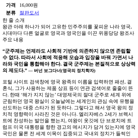
가격
16,000원
분류
절판도서
한 줄 소개
왕관 아래 하나가 되어 고유한 민주주의를 꽃피운 나라 영국,
시대마다 다른 얼굴로 영국과 영국인을 이끈 위풍당당 왕조사
주요 내용
“
군주제는 언제라도 사회적 기반에 의존하지 않으면 존립할
수 없다
.
따라서 사회에 적응해 모습과 입장을 바꿔 가면서 나
라와 국민을 통합해야 한다
.
결국 군주제는 본질적으로 상상력
의 제도다
.”
―
버넌 보그다너
(
영국의 정치학자
)
포털 사이트 검색창에 영국 왕족의 이름을 입력하면 패션, 결
혼식, 그가 사용하는 제품 상표 등이 연관 검색어로 줄줄이 뜬
다. 한때 ‘해가 지지 않는’ 대영제국의 절대 군주로 세계 위에
군림하던 영국 왕실이 오늘날에는 세계인의 관심 속에 유행을
선도하는 대중 스타가 된 듯하다. 그렇다고 해서 영국 왕의 정
치적 영향력이 사라진 것은 아니다. 엘리자베스 2세가 브렉시
트에 찬성하는 발언을 했는지, 여왕이 옷깃에 단 브로치에 트
럼프 미국 대통령을 향한 경고의 메시지가 담겨 있는지에 영국
국민은 물론 전 세계 이목이 집중되고 국내외 정치가 들썩인