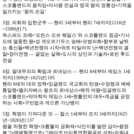
스코틀랜드의 움직임•아서왕 전설과 영국 왕의 정통성•기적을
일으키는 ‘왕의 손길’
3장. 의회와 입헌군주 ― 헨리 3세부터 헨리 7세까지[1216년
~1509년] 71
옥스퍼드 조례•‘프린스 오브 웨일스’와 스코틀랜드 침공•기사
도에 열중한 왕•성 게오르기우스 숭배•모범의회•함부로 날뛰
는 총신들•백년전쟁의 시작•와트 타일러의 난•백년전쟁의 결
말•장미전쟁 — 끝없는 살육•도시의 상인과 기술자•로빈 후드
전설
4장. 절대주의의 확립과 르네상스 ― 헨리 8세부터 제임스 1세
까지[1509년~1625년] 105
헨리 8세의 대외 정책•잉글랜드 국교회의 탄생•수장령과 예배
통일령•엘리자베스 왕조의 르네상스•해적 여왕•잉글랜드와
스코틀랜드•악마학자 제임스 1세•젠틀먼의 대두•계급을 긍정
하는 사회•구빈법과 게으른 가난뱅이
5장. 혁명이 가져다준 것 ― 찰스 1세부터 조지 3세까지[1625
년~1820년] 137
왕을 처형한 혁명•크롬웰의 공화제•식민지를 발판 삼아•왕정
복고•명예혁명으로•그레이트브리튼연합왕국의 성립•의원내