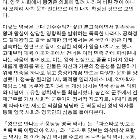
다. 영국 사회에서 왕권은 의회에 밀려 사라져 버린 것이 아니
라 오히려 사회 문화 전반으로 이전 내지 확장된 것으로 보인
다.
이렇듯 영국은 근대 민주주의가 꽃핀 본고장이면서 현존하는
왕과 왕실이 상당한 영향력을 발휘하는 독특한 나라다. 공화정
도 절대왕정도 결국 실패한 영국에서는 온 국민이 왕관 아래
결속하는 한편으로 왕이 소집한 의회가 왕을 내치기도 했다.
고대부터 대륙 이곳저곳에서 건너온 여러 민족 간에 피비린내
나는 싸움이 벌어졌고, 이는 왕좌 전쟁으로 줄곧 이어져 왔다.
새롭게 왕좌를 꿰찬 인물은 자신과 가문의 정통성을 입증하기
위해 민중을 하나로 묶고 충성하게끔 만드는 다양한 문화를 양
성했다. 정복왕 윌리엄 1세, 해적왕 엘리자베스 1세, 악마학자
제임스 1세, 농부왕 조지 3세 등 개성 넘치는 영국 왕들은 의회
와 더불어 고유한 정치제도를 확립시켰다. 봉건적 군주에서 전
제군주를 거쳐 사회적 군주이자 정서적 지도자로, 시대의 흐름
에 따라 매번 새로운 역할을 담당해 온 역동적인 왕의 역사를
통해 영국 사회와 영국인의 심층을 들여다본다.
『왕으로 만나는 위풍당당 영국 역사』는 『파스타로 맛보는
후룩후룩 이탈리아 역사』와 『과자로 맛보는 와삭바삭 프랑
스 역사』에 이어 유럽 역사를 주도해 온 나라들의 역사, 문화,