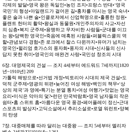
각제의 발달•영국 왕은 독일인•농민 조지•프랑스 반대•‘영국
국민’의 형성•아일랜드가 걸어온 길•홍차를 마시는 영국 숙녀•
좋은 술과 나쁜 술•인클로저에서 산업혁명으로•훌륭한 정원•
플랜트 헌터의 활약•왕실과 동물원•개인주의자의 사교•자선
의 심층•복지 군주제•용맹하고 무자비한 사람들•군대를 이끄
는 왕•담백한 영국인•죽음에 매혹된 사람들•퍼블릭스쿨의 역
할•관념보다 경험•존 로크에서 찰스 다윈까지•유머가 넘치는
영국인•윌리엄 호가스의 풍자화•풍자의 시대•신사들의 신사
답지 못한 취미•영국인의 애완견 사랑•국민성 창조의 시대
6장. 대영제국의 건설 ― 조지 4세부터 에드워드 7세까지[1820
년~1910년] 209
가톨릭 해방으로•선거법 개정•빅토리아 시대의 제국 건설•도
덕적 군주제•영광의 뒤편•늦어진 여성 해방•백인의 책무•‘상
상의 제국’과 영예•특기는 분열 통치•여성 여행가•맛없는 영국
요리•미식은 악마의 덫?•런던 만국박람회•영국 남자들의 작은
쉼터•홈 스위트 홈•아름다운 영국 풍경•페어플레이 정신•근대
스포츠의 발상지•고딕소설에서 추리소설로•로열 워런트•양복
의 탄생
7장. 대중매체를 따라 달리는 대중왕 ― 조지 5세부터 엘리자
베스 2세까지[1910년~ ] 261