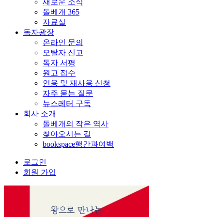
새로운 소식
돌베개 365
자료실
독자광장
온라인 문의
오탈자 신고
독자 서평
원고 접수
인용 및 재사용 신청
자주 묻는 질문
뉴스레터 구독
회사 소개
돌베개의 작은 역사
찾아오시는 길
bookspace행간과여백
로그인
회원 가입