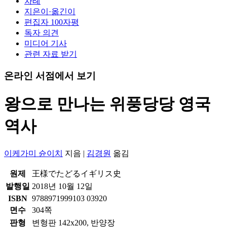
차례
지은이·옮긴이
편집자 100자평
독자 의견
미디어 기사
관련 자료 받기
온라인 서점에서 보기
왕으로 만나는 위풍당당 영국
역사
이케가미 슌이치
지음
|
김경원
옮김
원제
王様でたどるイギリス史
발행일
2018년 10월 12일
ISBN
9788971999103 03920
면수
304쪽
판형
변형판 142x200, 반양장