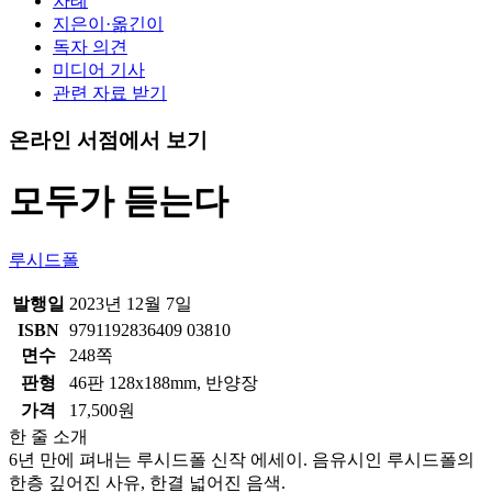
차례
지은이·옮긴이
독자 의견
미디어 기사
관련 자료 받기
온라인 서점에서 보기
모두가 듣는다
루시드폴
발행일
2023년 12월 7일
ISBN
9791192836409 03810
면수
248쪽
판형
46판 128x188mm, 반양장
가격
17,500원
한 줄 소개
6년 만에 펴내는 루시드폴 신작 에세이. 음유시인 루시드폴의
한층 깊어진 사유, 한결 넓어진 음색.