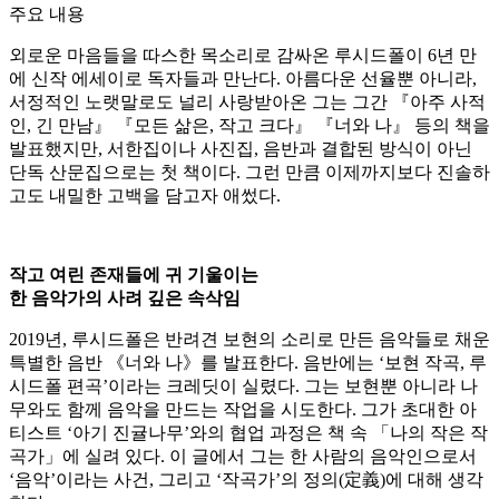
주요 내용
외로운 마음들을 따스한 목소리로 감싸온 루시드폴이 6년 만
에 신작 에세이로 독자들과 만난다. 아름다운 선율뿐 아니라,
서정적인 노랫말로도 널리 사랑받아온 그는 그간 『아주 사적
인, 긴 만남』 『모든 삶은, 작고 크다』 『너와 나』 등의 책을
발표했지만, 서한집이나 사진집, 음반과 결합된 방식이 아닌
단독 산문집으로는 첫 책이다. 그런 만큼 이제까지보다 진솔하
고도 내밀한 고백을 담고자 애썼다.
작고 여린 존재들에 귀 기울이는
한 음악가의 사려 깊은 속삭임
2019년, 루시드폴은 반려견 보현의 소리로 만든 음악들로 채운
특별한 음반 《너와 나》를 발표한다. 음반에는 ‘보현 작곡, 루
시드폴 편곡’이라는 크레딧이 실렸다. 그는 보현뿐 아니라 나
무와도 함께 음악을 만드는 작업을 시도한다. 그가 초대한 아
티스트 ‘아기 진귤나무’와의 협업 과정은 책 속 「나의 작은 작
곡가」에 실려 있다. 이 글에서 그는 한 사람의 음악인으로서
‘음악’이라는 사건, 그리고 ‘작곡가’의 정의(定義)에 대해 생각