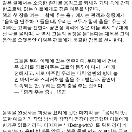
같은 글에서는 소중한 존재를 음악으로 되새겨 기억 속에 간직
함으로써, 읽는 이들에게도 깊은 여운을 남긴다.
책의 첫 장을 여는 「함께 추는 춤」에서는 관객과 청중에게
“음악을 연주하고 들을 때, 우리는 모두가 함께 춤을” 추는 것
이라는 고백을 전한다. 공연장 객석에 앉은 이들 역시 “무대에
선 나를 울리며, 나 역시 그들의 몸짓을 듣”는다는 대목은 그의
음악을 오랫동안 아껴온 팬들에게 뭉클한 감동을 선사한다.
그들은 무대 아래에 있는 연주자다. 무대에서 건너
온 소리를 되돌려주는 그들의 몸짓이 다시 나에게
전해지고, 서로 마주한 우리는 마치 앨빈의 방에 놓
인 마이크와 스피커처럼 춤을 주고받는다. 공연이
계속되는 한, 우리는 함께 춤을 추는 것이다.
―「함께 추는 춤」, 19면
음악을 완성하는 과정을 요리에 빗댄 마지막 글 「음악의 맛」
또한 예술가의 작업 방식과 창작의 영감이 궁금했던 이들에게
반가운 읽을거리다. 이어지는 ‘《Being-with》를 위한 라이너
노트’는 새 음반 발매를 앞두고 책을 통해 먼저 선보이는 글로,