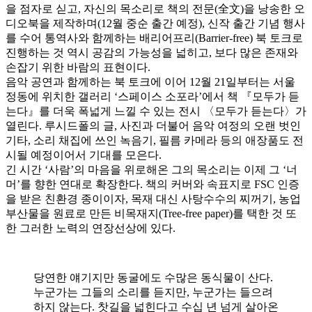
을 점자로 싣고, 자신의 목소리로 책의 전문(全文)을 낭송한 오
디오북을 제작하며(12월 중순 출간 예정), 신작 출간 기념 행사
를 수어 통역사와 함께하는 배리어프리(Barrier-free) 북 토크로
진행하는 것 역시 공감의 가능성을 넓히고, 보다 많은 존재와
손잡기 위한 바람의 표현이다.
음악 공연과 함께하는 북 토크에 이어 12월 21일부터는 서울
정동에 위치한 갤러리 ‘스페이스 소포라’에서 책 『모두가 듣
는다』를 더욱 폭넓게 느낄 수 있는 전시 〈모두가 듣는다〉가
열린다. 루시드폴의 글, 사진과 더불어 음악 여정의 오랜 벗인
기타, 소리 채집에 쓰인 녹음기, 필름 카메라 등의 애장품도 전
시될 예정이어서 기대를 모은다.
긴 시간 ‘사람’의 마음을 위로해온 그의 목소리는 이제 그 ‘너
머’를 향한 연대로 확장한다. 책의 커버와 속표지로 FSC 인증
을 받은 친환경 종이이자, 목재 대신 사탕수수의 찌꺼기, 농업
부산물을 원료로 만든 비목재지(Tree-free paper)를 택한 것 또
한 그러한 노력의 연장선상에 있다.
당연한 얘기지만 동굴에도 수많은 동식물이 산다.
누군가는 그들의 소리를 듣지만, 누군가는 들으려
하지 않는다. 찻길을 넓힌다고 수십 년 넘게 살아온