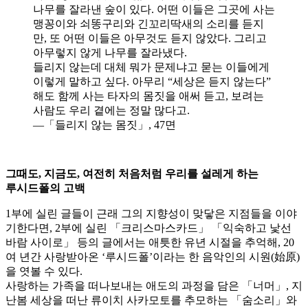
나무를 잘라낸 숲이 있다. 어떤 이들은 그곳에 사는
맹꽁이와 쇠똥구리와 긴꼬리딱새의 소리를 듣지
만, 또 어떤 이들은 아무것도 듣지 않았다. 그리고
아무렇지 않게 나무를 잘라냈다.
들리지 않는데 대체 뭐가 문제냐고 묻는 이들에게
이렇게 말하고 싶다. 아무리 “세상은 듣지 않는다”
해도 함께 사는 타자의 몸짓을 애써 듣고, 보려는
사람도 우리 곁에는 정말 많다고.
―「들리지 않는 몸짓」, 47면
그때도, 지금도, 여전히 처음처럼 우리를 설레게 하는
루시드폴의 고백
1부에 실린 글들이 근래 그의 지향성이 맞닿은 지점들을 이야
기한다면, 2부에 실린 「크리스마스카드」 「익숙하고 낯선
바람 사이로」 등의 글에서는 애틋한 유년 시절을 추억해, 20
여 년간 사랑받아온 ‘루시드폴’이라는 한 음악인의 시원(始原)
을 엿볼 수 있다.
사랑하는 가족을 떠나보내는 애도의 과정을 담은 「너머」, 지
난봄 세상을 떠난 류이치 사카모토를 추모하는 「숨소리」와