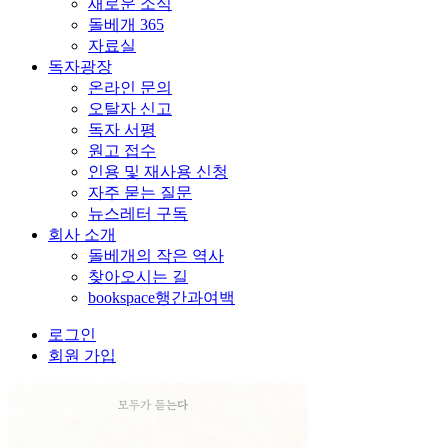
새로운 소식
돌베개 365
자료실
독자광장
온라인 문의
오탈자 신고
독자 서평
원고 접수
인용 및 재사용 신청
자주 묻는 질문
뉴스레터 구독
회사 소개
돌베개의 작은 역사
찾아오시는 길
bookspace행간과여백
로그인
회원 가입