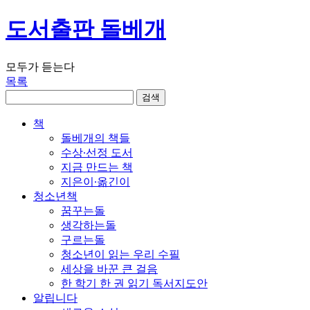
도서출판 돌베개
모두가 듣는다
목록
책
돌베개의 책들
수상∙선정 도서
지금 만드는 책
지은이∙옮긴이
청소년책
꿈꾸는돌
생각하는돌
구르는돌
청소년이 읽는 우리 수필
세상을 바꾼 큰 걸음
한 학기 한 권 읽기 독서지도안
알립니다