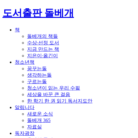
도서출판 돌베개
책
돌베개의 책들
수상∙선정 도서
지금 만드는 책
지은이∙옮긴이
청소년책
꿈꾸는돌
생각하는돌
구르는돌
청소년이 읽는 우리 수필
세상을 바꾼 큰 걸음
한 학기 한 권 읽기 독서지도안
알립니다
새로운 소식
돌베개 365
자료실
독자광장