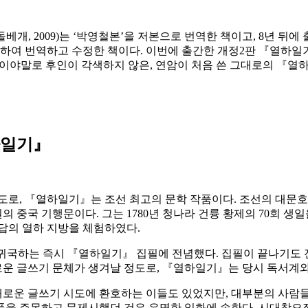
개, 2009)는 ‘박영철본’을 저본으로 번역한 책이고, 8년 뒤에 
감하여 번역하고 수정한 책이다. 이번에 출간한 개정2판 『열하일
정2판이야말로 후인이 각색하지 않은, 연암이 처음 쓴 그대로의 『
하일기』
로, 『열하일기』는 조선 최고의 문학 작품이다. 조선의 대문호라
중국 기행문이다. 그는 1780년 청나라 건륭 황제의 70회 생
답의 열하 지방을 체험하였다.
마치고 귀국하는 즉시 『열하일기』 집필에 전념했다. 집필이 끝나기도
로운 글쓰기 문체가 생겨날 정도로, 『열하일기』는 당시 독서계와
로운 글쓰기 시도에 환호하는 이들도 있었지만, 대부분의 사람
작품을 주목하고 문제시했던 것은 유명한 일화에 속한다. 시대착오