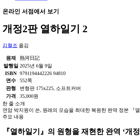
온라인 서점에서 보기
개정2판 열하일기 2
김혈조
옮김
원제
熱河日記
발행일
2025년 6월 9일
ISBN
9791194442226 94810
면수
552쪽
판형
변형판 175x225, 소프트커버
가격
35,000원
한 줄 소개
연암 박지원이 쓴, 원래의 모습을 최대한 복원한 완역 정본 『
주요 내용
『열하일기』의 원형을 재현한 완역 ‘개정