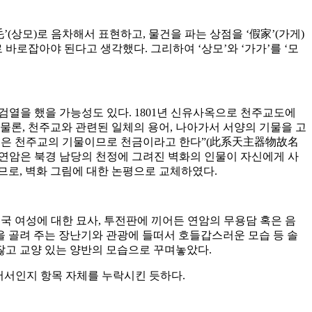
(상모)로 음차해서 표현하고, 물건을 파는 상점을 ‘假家’(가게)
바로잡아야 된다고 생각했다. 그리하여 ‘상모’와 ‘가가’를 ‘모
검열을 했을 가능성도 있다. 1801년 신유사옥으로 천주교도에
물론, 천주교와 관련된 일체의 용어, 나아가서 서양의 기물을 고
철현금은 천주교의 기물이므로 천금이라고 한다”(此系天主器物故名
 연암은 북경 남당의 천정에 그려진 벽화의 인물이 자신에게 사
므로, 벽화 그림에 대한 논평으로 교체하였다.
국 여성에 대한 묘사, 투전판에 끼어든 연암의 무용담 혹은 음
 골려 주는 장난기와 관광에 들떠서 호들갑스러운 모습 등 솔
잖고 교양 있는 양반의 모습으로 꾸며놓았다.
어서인지 항목 자체를 누락시킨 듯하다.