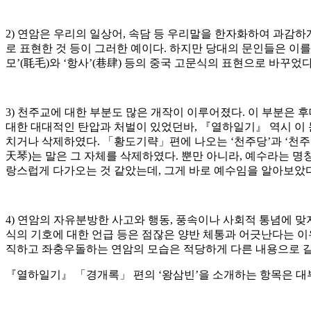
2) 연암은 우리의 일상어, 속담 등 우리말을 한자화하여 과감하게
로 표현한 것 등이 그러한 예이다. 하지만 당대의 문인들은 이를
모’(毦毛)와 ‘항사’(巷肆) 등의 중국 고문식의 표현으로 바꾸었다
3) 천주교에 대한 부분도 많은 개작이 이루어졌다. 이 부분은
대한 대대적인 탄압과 처벌이 있었던바, 『열하일기』 역시 이 
치거나 삭제하였다. 「황도기략」편에 나오는 ‘천주당’과 ‘천주
天琴)는 말은 그 자체를 삭제하였다. 뿐만 아니라, 예수라는 
랑스럽게 다가오는 것 같았는데, 그게 바로 예수임을 알아보았다
4) 연암의 자유분방한 사고와 행동, 풍속이나 사회적 통념에 맞
식의 기호에 대한 언급 등은 점잖은 양반 체통과 어긋난다는 
직하고 좌충우돌하는 연암의 모습은 적당하게 다른 내용으로 갈
『열하일기』 「경개록」 편의 ‘왕삼빈’을 소개하는 항목은 대