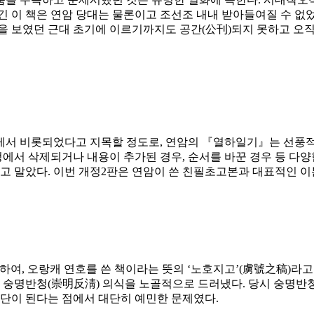
긴 이 책은 연암 당대는 물론이고 조선조 내내 받아들여질 수 없
을 보였던 근대 초기에 이르기까지도 공간(公刊)되지 못하고 오
게서 비롯되었다고 지목할 정도로, 연암의 『열하일기』는 선풍적
서 삭제되거나 내용이 추가된 경우, 순서를 바꾼 경우 등 다양
말았다. 이번 개정2판은 연암이 쓴 친필초고본과 대표적인 이본
용하여, 오랑캐 연호를 쓴 책이라는 뜻의 ‘노호지고’(虜號之稿)라
로써 숭명반청(崇明反淸) 의식을 노골적으로 드러냈다. 당시 숭명
수단이 된다는 점에서 대단히 예민한 문제였다.