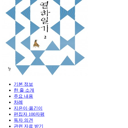
기본 정보
한 줄 소개
주요 내용
차례
지은이·옮긴이
편집자 100자평
독자 의견
관련 자료 받기