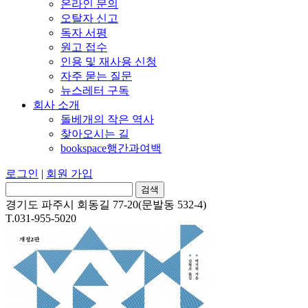
온라인 문의
오탈자 신고
독자 서평
원고 접수
인용 및 재사용 신청
자주 묻는 질문
뉴스레터 구독
회사 소개
돌베개의 작은 역사
찾아오시는 길
bookspace행간과여백
로그인
|
회원 가입
경기도 파주시 회동길 77-20(문발동 532-4)
T.031-955-5020