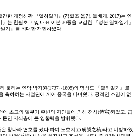
출간한 개정신판 『열하일기』(김혈조 옮김, 돌베개, 2017)는 연
기』는 친필초고 및 대표 이본 30종을 교감한 『정본 열하일기』
열하일기』를 최대한 재현하였다.
 불리는 연암 박지원(1737∼1805)의 명성도 『열하일기』로
일을 축하하는 사절단에 끼어 중국을 다녀왔다. 공적인 소임이 없
 전에 초고의 일부가 주변의 지인들에 의해 전사(傳寫)되었고, 급
 문인 지식층에 큰 영향력을 발휘했다.
들은 청나라 연호를 썼다 하여 노호지고(虜號之稿)라고 비방하였
적인 반청(反淸) 사상을 풍자하고 조선을 낙후시킨 양반 사대부