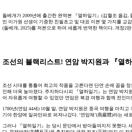
돌베개가 2009년에 출간한 완역본 『열하일기』(김혈조 옮김, 돌베
민 이가원 선생이 기증한 친필초고 및 대표 이본 몇 가지를 교
(돌베개, 2025)를 저본으로 하여 새롭게 번역한 책이다. 개
조선의 블랙리스트! 연암 박지원과 『열
조선 시대를 통틀어 최고의 작품을 고른다면 단연 손에 꼽을 정도
인해 더욱 높아졌다. 주지하다시피 『열하일기』는 연암 박지원의 
어 자유롭게 여행할 수 있었던 연암은 북경 여행과 함께 전인미
1780년(연암 44세) 10월 말, 연암 박지원은 중국 여행을 
기야 한양에 일파만파로 퍼져나갔다. ‘연암체’(燕巖體)라는 새
그러나 『열하일기』는 당시 문단에서 받아들여지지 못했다. 새
다. 문체반정(文體反正)을 추진하던 국왕 정조(正祖)까지 이 