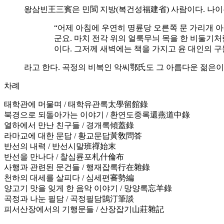
왕삼빈王三賓은 민閩 지방(복건성福建省) 사람이다. 나이는
“어제 아침에 우연히 명륜당 오른쪽 문 가리개 아
군요. 마치 전각 위의 얼룩무늬 목을 한 비둘기
이다. 그저께 새벽에는 책을 가지고 윤 대인의 
라고 한다. 곡정의 비복인 악씨鄂氏도 그 아름다운 젊은이
차례
태학관에 머물며 / 태학유관록太學留館錄
북경으로 되돌아가는 이야기 / 환연도중록還燕道中錄
열하에서 만난 친구들 / 경개록傾蓋錄
라마교에 대한 문답 / 황교문답黃敎問答
반선의 내력 / 반선시말班禪始末
반선을 만나다 / 찰십륜포札什倫布
사행과 관련된 문건들 / 행재잡록行在雜錄
천하의 대세를 살피다 / 심세편審勢編
양고기 맛을 잊게 한 음악 이야기 / 망양록忘羊錄
곡정과 나눈 필담 / 곡정필담鵠汀筆談
피서산장에서의 기행문들 / 산장잡기山莊雜記