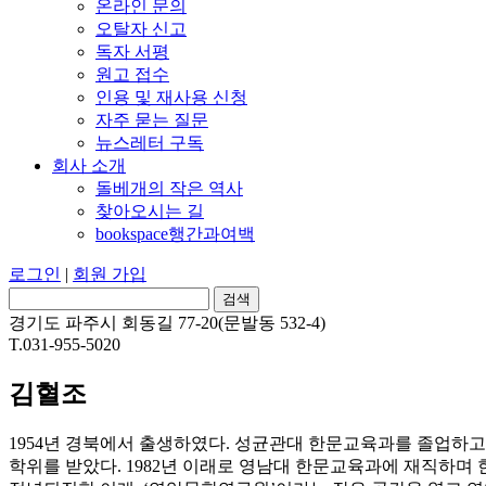
온라인 문의
오탈자 신고
독자 서평
원고 접수
인용 및 재사용 신청
자주 묻는 질문
뉴스레터 구독
회사 소개
돌베개의 작은 역사
찾아오시는 길
bookspace행간과여백
로그인
|
회원 가입
경기도 파주시 회동길 77-20(문발동 532-4)
T.031-955-5020
김혈조
1954년 경북에서 출생하였다. 성균관대 한문교육과를 졸업
학위를 받았다. 1982년 이래로 영남대 한문교육과에 재직하며