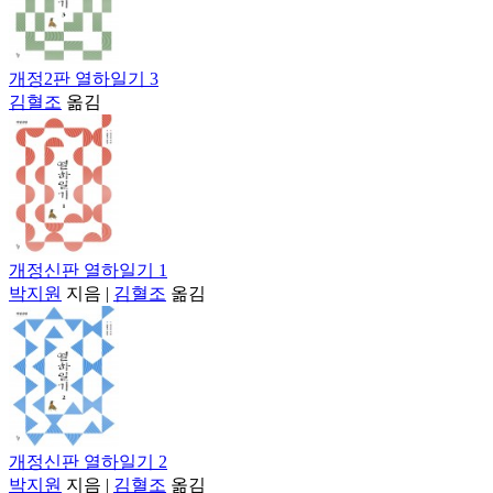
개정2판 열하일기 3
김혈조
옮김
개정신판 열하일기 1
박지원
지음
|
김혈조
옮김
개정신판 열하일기 2
박지원
지음
|
김혈조
옮김