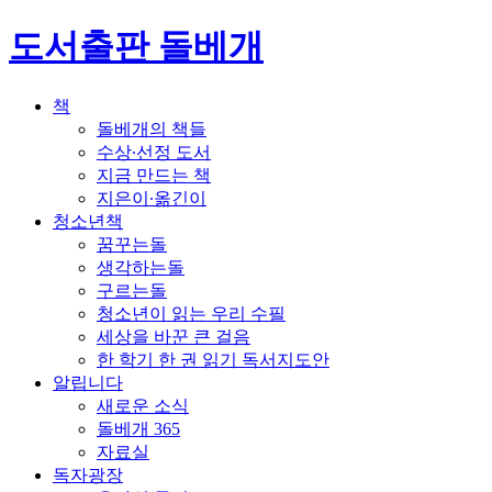
도서출판 돌베개
책
돌베개의 책들
수상∙선정 도서
지금 만드는 책
지은이∙옮긴이
청소년책
꿈꾸는돌
생각하는돌
구르는돌
청소년이 읽는 우리 수필
세상을 바꾼 큰 걸음
한 학기 한 권 읽기 독서지도안
알립니다
새로운 소식
돌베개 365
자료실
독자광장