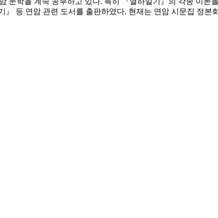
암 문학을 계속 공부하고 있다. 특히 『열하일기』의 각종 이본
기』 등 연암 관련 도서를 출판하였다. 현재는 연암 시문집 정본화