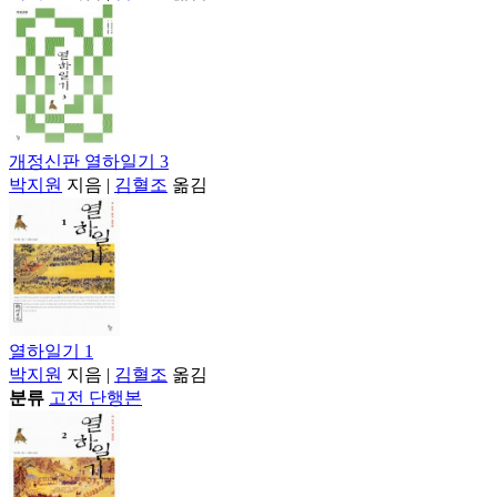
개정신판 열하일기 3
박지원
지음
|
김혈조
옮김
열하일기 1
박지원
지음
|
김혈조
옮김
분류
고전 단행본