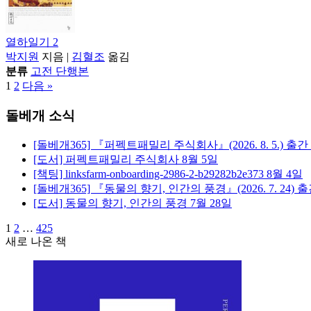
열하일기 2
박지원
지음
|
김혈조
옮김
분류
고전 단행본
1
2
다음 »
돌베개 소식
[돌베개365] 『퍼펙트패밀리 주식회사』(2026. 8. 5.) 출간
[도서] 퍼펙트패밀리 주식회사
8월 5일
[책팅] linksfarm-onboarding-2986-2-b29282b2e373
8월 4일
[돌베개365] 『동물의 향기, 인간의 풍경』(2026. 7. 24) 
[도서] 동물의 향기, 인간의 풍경
7월 28일
1
2
…
425
새로 나온 책