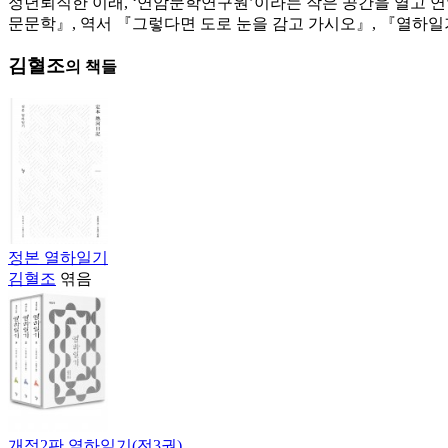
정년퇴직한 이래, ‘연암문학연구원’이라는 작은 공간을 열고 연
문문학』, 역서 『그렇다면 도로 눈을 감고 가시오』, 『열하일
김혈조
의 책들
정본 열하일기
김혈조
엮음
개정2판 열하일기(전3권)