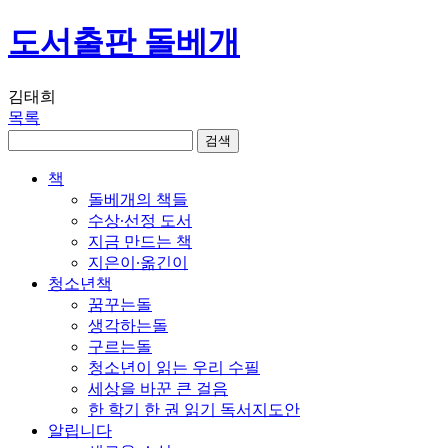
도서출판 돌베개
김태희
목록
책
돌베개의 책들
수상∙선정 도서
지금 만드는 책
지은이∙옮긴이
청소년책
꿈꾸는돌
생각하는돌
구르는돌
청소년이 읽는 우리 수필
세상을 바꾼 큰 걸음
한 학기 한 권 읽기 독서지도안
알립니다