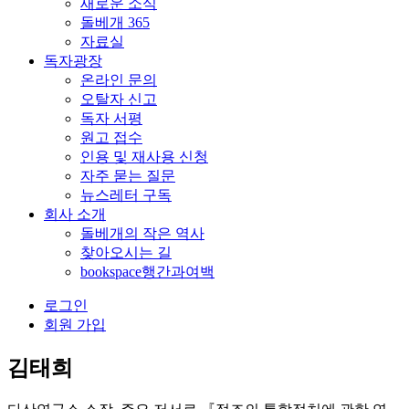
새로운 소식
돌베개 365
자료실
독자광장
온라인 문의
오탈자 신고
독자 서평
원고 접수
인용 및 재사용 신청
자주 묻는 질문
뉴스레터 구독
회사 소개
돌베개의 작은 역사
찾아오시는 길
bookspace행간과여백
로그인
회원 가입
김태희