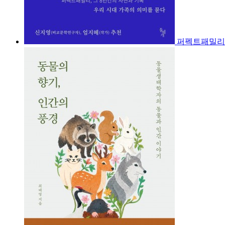
퍼펙트패밀리