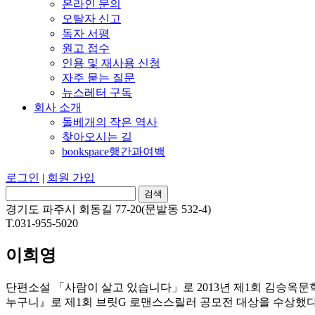
온라인 문의
오탈자 신고
독자 서평
원고 접수
인용 및 재사용 신청
자주 묻는 질문
뉴스레터 구독
회사 소개
돌베개의 작은 역사
찾아오시는 길
bookspace행간과여백
로그인
|
회원 가입
경기도 파주시 회동길 77-20(문발동 532-4)
T.031-955-5020
이희영
단편소설 「사람이 살고 있습니다」로 2013년 제1회 김승옥문
누구니』로 제1회 브릿G 로맨스스릴러 공모전 대상을 수상했다