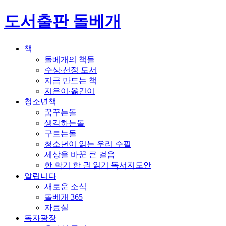
도서출판 돌베개
책
돌베개의 책들
수상∙선정 도서
지금 만드는 책
지은이∙옮긴이
청소년책
꿈꾸는돌
생각하는돌
구르는돌
청소년이 읽는 우리 수필
세상을 바꾼 큰 걸음
한 학기 한 권 읽기 독서지도안
알립니다
새로운 소식
돌베개 365
자료실
독자광장