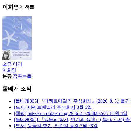
이희영
의 책들
소금 아이
이희영
분류
꿈꾸는돌
돌베개 소식
[돌베개365] 『퍼펙트패밀리 주식회사』(2026. 8. 5.) 출간
[도서] 퍼펙트패밀리 주식회사
8월 5일
[책팅] linksfarm-onboarding-2986-2-b29282b2e373
8월 4일
[돌베개365] 『동물의 향기, 인간의 풍경』(2026. 7. 24) 
[도서] 동물의 향기, 인간의 풍경
7월 28일