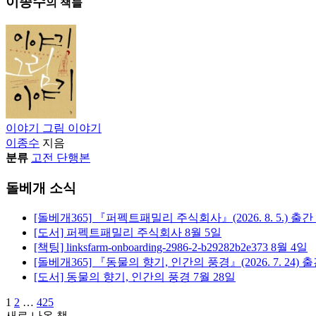
이종수
의 책들
이야기 그림 이야기
이종수
지음
분류
고전 단행본
돌베개 소식
[돌베개365] 『퍼펙트패밀리 주식회사』(2026. 8. 5.) 출간
[도서] 퍼펙트패밀리 주식회사
8월 5일
[책팅] linksfarm-onboarding-2986-2-b29282b2e373
8월 4일
[돌베개365] 『동물의 향기, 인간의 풍경』(2026. 7. 24) 
[도서] 동물의 향기, 인간의 풍경
7월 28일
1
2
…
425
새로 나온 책