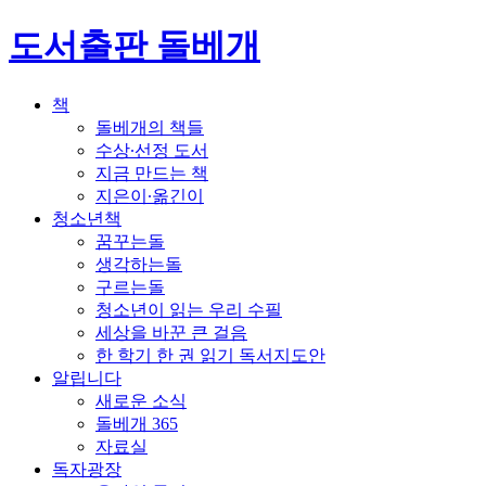
도서출판 돌베개
책
돌베개의 책들
수상∙선정 도서
지금 만드는 책
지은이∙옮긴이
청소년책
꿈꾸는돌
생각하는돌
구르는돌
청소년이 읽는 우리 수필
세상을 바꾼 큰 걸음
한 학기 한 권 읽기 독서지도안
알립니다
새로운 소식
돌베개 365
자료실
독자광장