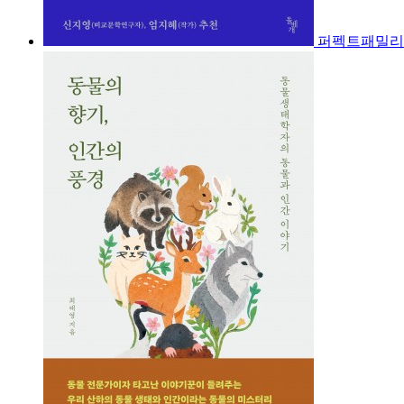
퍼펙트패밀리