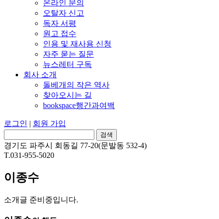
온라인 문의
오탈자 신고
독자 서평
원고 접수
인용 및 재사용 신청
자주 묻는 질문
뉴스레터 구독
회사 소개
돌베개의 작은 역사
찾아오시는 길
bookspace행간과여백
로그인
|
회원 가입
경기도 파주시 회동길 77-20(문발동 532-4)
T.031-955-5020
이종수
소개글 준비중입니다.