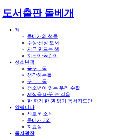
도서출판 돌베개
책
돌베개의 책들
수상∙선정 도서
지금 만드는 책
지은이∙옮긴이
청소년책
꿈꾸는돌
생각하는돌
구르는돌
청소년이 읽는 우리 수필
세상을 바꾼 큰 걸음
한 학기 한 권 읽기 독서지도안
알립니다
새로운 소식
돌베개 365
자료실
독자광장