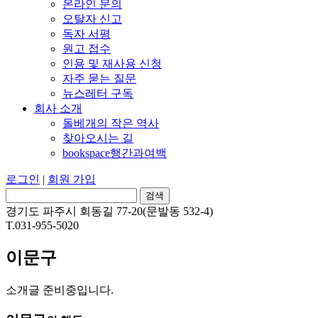
온라인 문의
오탈자 신고
독자 서평
원고 접수
인용 및 재사용 신청
자주 묻는 질문
뉴스레터 구독
회사 소개
돌베개의 작은 역사
찾아오시는 길
bookspace행간과여백
로그인
|
회원 가입
경기도 파주시 회동길 77-20(문발동 532-4)
T.031-955-5020
이문구
소개글 준비중입니다.