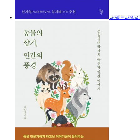
퍼펙트패밀리