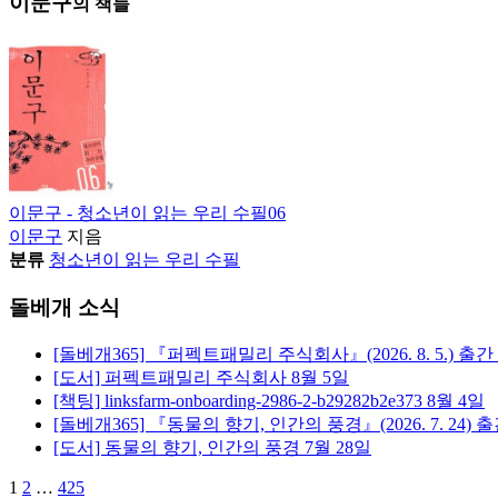
이문구
의 책들
이문구 - 청소년이 읽는 우리 수필06
이문구
지음
분류
청소년이 읽는 우리 수필
돌베개 소식
[돌베개365] 『퍼펙트패밀리 주식회사』(2026. 8. 5.) 출간
[도서] 퍼펙트패밀리 주식회사
8월 5일
[책팅] linksfarm-onboarding-2986-2-b29282b2e373
8월 4일
[돌베개365] 『동물의 향기, 인간의 풍경』(2026. 7. 24) 
[도서] 동물의 향기, 인간의 풍경
7월 28일
1
2
…
425