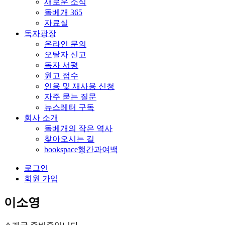
새로운 소식
돌베개 365
자료실
독자광장
온라인 문의
오탈자 신고
독자 서평
원고 접수
인용 및 재사용 신청
자주 묻는 질문
뉴스레터 구독
회사 소개
돌베개의 작은 역사
찾아오시는 길
bookspace행간과여백
로그인
회원 가입
이소영