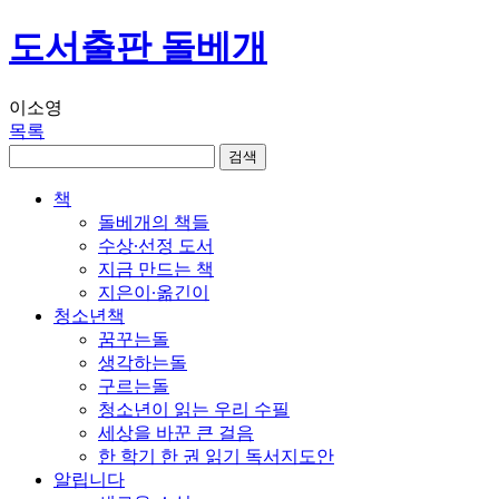
도서출판 돌베개
이소영
목록
책
돌베개의 책들
수상∙선정 도서
지금 만드는 책
지은이∙옮긴이
청소년책
꿈꾸는돌
생각하는돌
구르는돌
청소년이 읽는 우리 수필
세상을 바꾼 큰 걸음
한 학기 한 권 읽기 독서지도안
알립니다