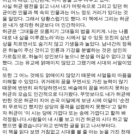
사실 허균 평전을 읽고 나서 내가 머릿속으로 그리고 있던 허
균이란 인물과 책 속의 인물과는 어느 정도 거리가 있다는 것
을 알았다. 그래서 당황스럽기도 했다. 이 책에서 그리는 허균
은 내가 생각한 허균보다 더 인간적이다.
허균은 ‘그대들은 모름지기 그대들의 법을 지키게. 나는 나름
대로 내 삶을 이루겠노라’라는 시에서 알 수 있듯 모친의 삼년
상을 치르면서도 숨기지 않고 기생들과 놀았다. 남녀간의 정욕
은 하늘이 주신 것이고 인륜과 기강을 분별하는 것은 성인의
가르침으로, 하늘이 성인보다 높으니 본성을 어길수 없다고 말
했다. 그는 유교에 얽매이지 않았고 그랬기에 시대의 서얼이었
다.
또한 그 어느 것에도 얽매이지 않았기 때문에 서얼들의 아픔을
이해할 수 있었다. 귀거래의 꿈을 꾸면서도 가진 능력이 많기
때문에 번번히 파직당하면서도 벼슬에의 꿈을 버리지 못하는
허균의 모습도 인간적으로 다가왔다. 무엇보다도 내가 허균에
반한 것은 허균이 지어 손곡 이달에게 보낸 시에 이달이 ‘순전
히 무르익긴 했지만 성당의 풍격을 섭렵하지 못했다’고 말하
자 허균이 ‘이 시는 당에 가깝다 또는 송에 가깝다고 할까 봐
걱정됩니다.사람들이 내 시를 보고 이건 허균의 시다 하고 말
했으면 좋겠습니다’라고 반박한 글을 읽고 나서부터다.
이 책을 읽다 보면 거침없고 시대를 볼 줄 아는 눈을 가진 천재