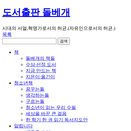
도서출판 돌베개
시대의 서얼,혁명가로서의 허균.(자유인으로서의 허균.)
목록
책
돌베개의 책들
수상∙선정 도서
지금 만드는 책
지은이∙옮긴이
청소년책
꿈꾸는돌
생각하는돌
구르는돌
청소년이 읽는 우리 수필
세상을 바꾼 큰 걸음
한 학기 한 권 읽기 독서지도안
알립니다