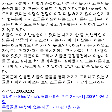
가 조선사회에서 어떻게 좌절하고 다른 생각을 가지고 혁명을
꿈꾸게 되는지 조금은 이해할 수 있게 된다. 그러나 허균이 일
으키려 했다는 혁명의 전말이 아직 다 밝혀지지 않아서인지 책
의 뒷부분에 가서 조금은 허술하다는 느낌이 든다.그때부터 허
균은 어떤 식으로 혁명을 꿈꿨고 계획했는지 선명하게 그려지
지 않고 있다.
허균의 누이 허난설헌이 느꼈다는 세가지 한 중 첫 번째인 이
넓은 세상 중 왜 하필 조선이라는 나라에 태어났는가 하는 의
문은 허균에게도 마찬가지인 듯 보인다. 허균이라는 거침없고
자유로운 천재가 재주를 펼치기에는 조선사회는 너무나 경직
되어 있었기 때문이다. 그래서 허균은 홍길동전에서 이상사회
를 꿈꿨고 실제로 혁명을 계획했다. 실패했지만 그는 나름대로
시대에 맞서, 유교에 맞서 치열하게 살았다고 할 수 있을 것 같
다.
군데군데 인용된 허균의 글들을 통해 저자가 그려내고 있는 허
균을 이해하려 애쓰다 보면 조금은 허균이 가깝게 느껴진다.
작성일:
2005.02.02
쿼바디스(Quo Vadis?), 팔레스타인으로 가소서!
|
2005년 3월 2
일
무릎꿇을 수 밖에 없는 내공
|
2005년 1월 27일