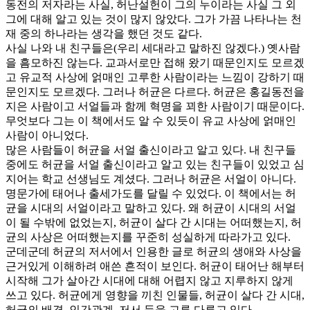
동전의 저자라는 사실, 허난설헌이 그의 누이라는 사실 그 외
그에 대해 알고 있는 것이 많지 않았다. 그가 가끔 나타나는 천
재 중의 하나라는 생각을 했던 것도 같다.
사실 나와 내 친구들은(우리 세대라고 말하진 않겠다.) 옛사람
을 흠모하진 않는다. 교과서로만 접해 왔기 때문인지도 모르겠
고 유교적 사상에 얽매인 고루한 사람이라는 느낌이 강하기 때
문인지도 모르겠다. 그러나 허균은 다르다. 허균은 홍길동전을
지은 사람이고 서얼들과 함께 혁명을 꾀한 사람이기 때문이다.
무엇보다 그는 이 책에서도 알 수 있듯이 유교 사상에 얽매인
사람이 아니었다.
많은 사람들이 허균을 서얼 출신이라고 알고 있다. 내 친구들
중에도 허균을 서얼 출신이라고 알고 있는 친구들이 있었고 심
지어는 학교 선생님도 계셨다. 그러나 허균은 서얼이 아니다.
명문가에 태어나 출세가도를 달릴 수 있었다. 이 책에서는 허
균을 시대의 서얼이라고 말하고 있다. 왜 허균이 시대의 서얼
이 될 수밖에 없었는지, 허균이 살다 간 시대는 어떠했는지, 허
균의 사상은 어떠했는지를 꾸준히 성실하게 따라가고 있다.
군데군데 허균의 저서에서 인용한 글로 허균의 생애와 사상을
근거있게 이해하려 애쓴 흔적이 보인다. 허균이 태어난 해부터
시작해 그가 살아간 시대에 대해 어렵지 않고 지루하지 않게
쓰고 있다. 허균에게 영향을 끼친 인물들, 허균이 살다 간 시대,
허균의 배경, 인간관계, 저서 등을 고루 다루고 있다.