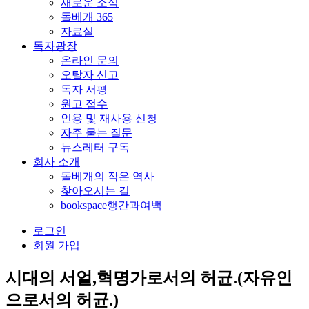
새로운 소식
돌베개 365
자료실
독자광장
온라인 문의
오탈자 신고
독자 서평
원고 접수
인용 및 재사용 신청
자주 묻는 질문
뉴스레터 구독
회사 소개
돌베개의 작은 역사
찾아오시는 길
bookspace행간과여백
로그인
회원 가입
시대의 서얼,혁명가로서의 허균.(자유인
으로서의 허균.)