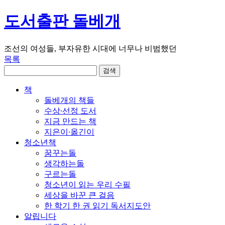
도서출판 돌베개
조선의 여성들, 부자유한 시대에 너무나 비범했던
목록
책
돌베개의 책들
수상∙선정 도서
지금 만드는 책
지은이∙옮긴이
청소년책
꿈꾸는돌
생각하는돌
구르는돌
청소년이 읽는 우리 수필
세상을 바꾼 큰 걸음
한 학기 한 권 읽기 독서지도안
알립니다