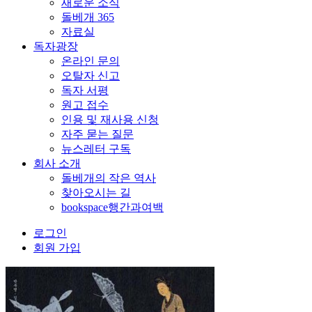
새로운 소식
돌베개 365
자료실
독자광장
온라인 문의
오탈자 신고
독자 서평
원고 접수
인용 및 재사용 신청
자주 묻는 질문
뉴스레터 구독
회사 소개
돌베개의 작은 역사
찾아오시는 길
bookspace행간과여백
로그인
회원 가입