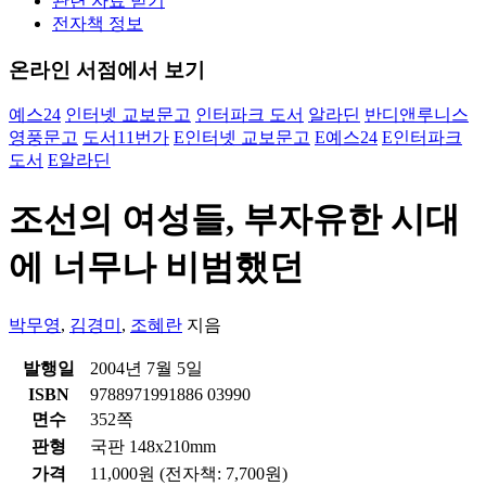
관련 자료 받기
전자책 정보
온라인 서점에서 보기
예스24
인터넷 교보문고
인터파크 도서
알라딘
반디앤루니스
영풍문고
도서11번가
E
인터넷 교보문고
E
예스24
E
인터파크
도서
E
알라딘
조선의 여성들, 부자유한 시대
에 너무나 비범했던
박무영
,
김경미
,
조혜란
지음
발행일
2004년 7월 5일
ISBN
9788971991886 03990
면수
352쪽
판형
국판 148x210mm
가격
11,000원 (전자책: 7,700원)