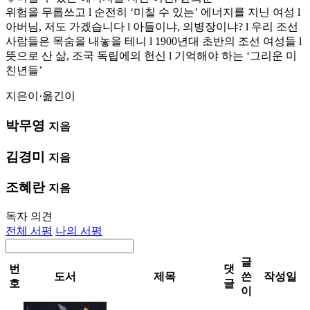
위험을 무릅쓰고 l 순전히 ‘미칠 수 있는’ 에너지를 지닌 여성 l
아버님, 저도 가겠습니다 l 아들이냐, 의병장이냐? l 우리 조선
사람들은 목숨을 내놓을 테니 l 1900년대 초반의 조선 여성들 l
뜻으로 산 삶, 조국 독립에의 헌신 l 기억해야 하는 ‘그리운 미
친년들’
지은이·옮긴이
박무영
지음
김경미
지음
조혜란
지음
독자 의견
전체 서평
나의 서평
글
번
댓
도서
제목
쓴
작성일
호
글
이