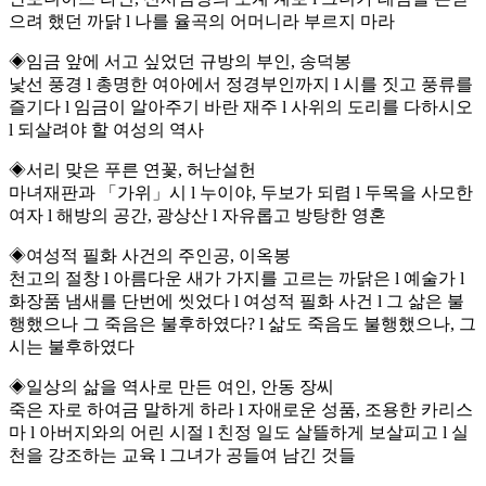
으려 했던 까닭 l 나를 율곡의 어머니라 부르지 마라
◈임금 앞에 서고 싶었던 규방의 부인, 송덕봉
낯선 풍경 l 총명한 여아에서 정경부인까지 l 시를 짓고 풍류를
즐기다 l 임금이 알아주기 바란 재주 l 사위의 도리를 다하시오
l 되살려야 할 여성의 역사
◈서리 맞은 푸른 연꽃, 허난설헌
마녀재판과 「가위」시 l 누이야, 두보가 되렴 l 두목을 사모한
여자 l 해방의 공간, 광상산 l 자유롭고 방탕한 영혼
◈여성적 필화 사건의 주인공, 이옥봉
천고의 절창 l 아름다운 새가 가지를 고르는 까닭은 l 예술가 l
화장품 냄새를 단번에 씻었다 l 여성적 필화 사건 l 그 삶은 불
행했으나 그 죽음은 불후하였다? l 삶도 죽음도 불행했으나, 그
시는 불후하였다
◈일상의 삶을 역사로 만든 여인, 안동 장씨
죽은 자로 하여금 말하게 하라 l 자애로운 성품, 조용한 카리스
마 l 아버지와의 어린 시절 l 친정 일도 살뜰하게 보살피고 l 실
천을 강조하는 교육 l 그녀가 공들여 남긴 것들