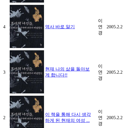
이
4
역사 바로 알기
연
2005.2.2
경
이
현재 나의 삶을 돌아보
3
연
2005.2.2
게 합니다!!
경
이
이 책을 통해 다시 생각
2
연
2005.2.2
하게 된 현재의 여성 ...
경