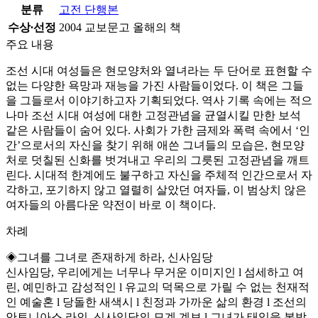
분류
고전 단행본
수상∙선정
2004 교보문고 올해의 책
주요 내용
조선 시대 여성들은 현모양처와 열녀라는 두 단어로 표현할 수
없는 다양한 욕망과 재능을 가진 사람들이었다. 이 책은 그들
을 그들로서 이야기하고자 기획되었다. 역사 기록 속에는 적으
나마 조선 시대 여성에 대한 고정관념을 균열시킬 만한 보석
같은 사람들이 숨어 있다. 사회가 가한 금제와 폭력 속에서 ‘인
간’으로서의 자신을 찾기 위해 애쓴 그녀들의 모습은, 현모양
처로 덧칠된 신화를 벗겨내고 우리의 그릇된 고정관념을 깨트
린다. 시대적 한계에도 불구하고 자신을 주체적 인간으로서 자
각하고, 포기하지 않고 열렬히 살았던 여자들, 이 범상치 않은
여자들의 아름다운 약전이 바로 이 책이다.
차례
◈그녀를 그녀로 존재하게 하라, 신사임당
신사임당, 우리에게는 너무나 무거운 이미지인 l 섬세하고 여
린, 예민하고 감성적인 l 유교의 덕목으로 가릴 수 없는 천재적
인 예술혼 l 당돌한 새색시 l 친정과 가까운 삶의 환경 l 조선의
안토니아스 라인, 신사임당의 모계 계보 l 그녀가 태임을 본받