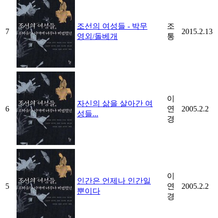
조선의 여성들 - 박무
조
7
2015.2.13
영외/돌베개
통
이
자신의 삶을 살아간 여
6
연
2005.2.2
성들...
경
이
인간은 언제나 인간일
5
연
2005.2.2
뿐이다
경