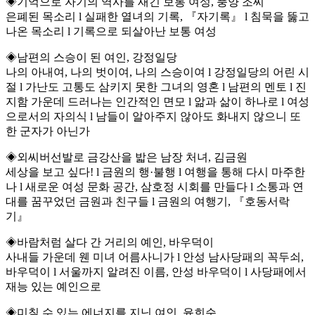
◈기억으로 자기의 역사를 새긴 보통 여성, 풍양 조씨
은폐된 목소리 l 실패한 열녀의 기록, 『자기록』 l 침묵을 뚫고
나온 목소리 l 기록으로 되살아난 보통 여성
◈남편의 스승이 된 여인, 강정일당
나의 아내여, 나의 벗이여, 나의 스승이여 l 강정일당의 어린 시
절 l 가난도 고통도 삼키지 못한 그녀의 영혼 l 남편의 멘토 l 진
지함 가운데 드러나는 인간적인 면모 l 앎과 삶이 하나로 l 여성
으로서의 자의식 l 남들이 알아주지 않아도 화내지 않으니 또
한 군자가 아닌가
◈외씨버선발로 금강산을 밟은 남장 처녀, 김금원
세상을 보고 싶다! l 금원의 행·불행 l 여행을 통해 다시 마주한
나 l 새로운 여성 문화 공간, 삼호정 시회를 만들다 l 소통과 연
대를 꿈꾸었던 금원과 친구들 l 금원의 여행기, 『호동서락
기』
◈바람처럼 살다 간 거리의 예인, 바우덕이
사내들 가운데 웬 미녀 어름사니가 l 안성 남사당패의 꼭두쇠,
바우덕이 l 서울까지 알려진 이름, 안성 바우덕이 l 사당패에서
재능 있는 예인으로
◈미칠 수 있는 에너지를 지닌 여인, 윤희순