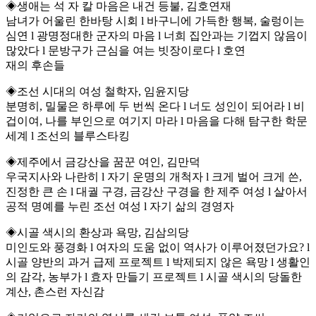
◈생애는 석 자 칼 마음은 내건 등불, 김호연재
남녀가 어울린 한바탕 시회 l 바구니에 가득한 행복, 술렁이는
심연 l 광명정대한 군자의 마음 l 너희 집안과는 기껍지 않음이
많았다 l 문방구가 근심을 여는 빗장이로다 l 호연
재의 후손들
◈조선 시대의 여성 철학자, 임윤지당
분명히, 밀물은 하루에 두 번씩 온다 l 너도 성인이 되어라 l 비
겁이여, 나를 부인으로 여기지 마라 l 마음을 다해 탐구한 학문
세계 l 조선의 블루스타킹
◈제주에서 금강산을 꿈꾼 여인, 김만덕
우국지사와 나란히 l 자기 운명의 개척자 l 크게 벌어 크게 쓴,
진정한 큰 손 l 대궐 구경, 금강산 구경을 한 제주 여성 l 살아서
공적 명예를 누린 조선 여성 l 자기 삶의 경영자
◈시골 색시의 환상과 욕망, 김삼의당
미인도와 풍경화 l 여자의 도움 없이 역사가 이루어졌던가요? l
시골 양반의 과거 급제 프로젝트 l 박제되지 않은 욕망 l 생활인
의 감각, 농부가 l 효자 만들기 프로젝트 l 시골 색시의 당돌한
계산, 촌스런 자신감