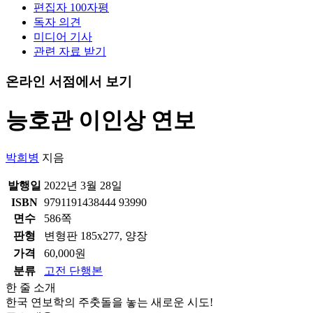
편집자 100자평
독자 의견
미디어 기사
관련 자료 받기
온라인 서점에서 보기
능호관 이인상 연보
박희병
지음
발행일
2022년 3월 28일
ISBN
9791191438444 93990
면수
586쪽
판형
변형판 185x277, 양장
가격
60,000원
분류
고전 단행본
한 줄 소개
한국 연보학의 주춧돌을 놓는 새로운 시도!