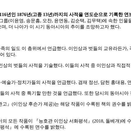
116
년인
1876
년
(
고종
13
년
)
까지의 사적을 연도순으로 기록한 연
그룹(이윤영, 송문흠, 오찬, 윤면동, 김순택, 김무택)에 속한 
 했으며, 더 나아가 이 시기 동아시아의 추이를 조망하고자 했다.
가족의 일도 이 층위에서 언급했다. 이인상과 벗들의 교유라든가,
어 있다.
상의 벗들의 사적을 기술했다. 이들의 사적 중 이인상과 직접적
예술가·정치가들의 사적을 언급했다. 겸재 정선, 담헌 홍대용, 
들의 사적 중 특기할 만한 것을 언급했다. 또한 당시의 동아시아
고』(이인상 후손가 제공)는 해당 작품이 수록된 책의 권수를 밝히
의 모든 작품이 『능호관 이인상 서화평석』(2018, 돌베개)에 
화평석』에 수록된 면수를 밝혔다.