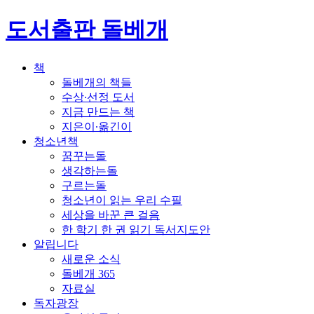
도서출판 돌베개
책
돌베개의 책들
수상∙선정 도서
지금 만드는 책
지은이∙옮긴이
청소년책
꿈꾸는돌
생각하는돌
구르는돌
청소년이 읽는 우리 수필
세상을 바꾼 큰 걸음
한 학기 한 권 읽기 독서지도안
알립니다
새로운 소식
돌베개 365
자료실
독자광장