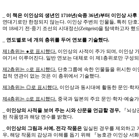
_
이 책은 이인상의 생년인
1710
년
(
숙종
36
년
)
부터 이인상 사후
연대기로만 한정되지 않는다. 이인상 주변의 인물들, 특히 단호
며 18세기 전·중기 조선의 시대정신(Zeitgeist)을 탐색하고자
_
연도별로 네 개의 층위를 두어 연보를 기술했다
.
제1층위는 ●로 표시했다.
이인상의 사적이 주가 되며, 이인상 
여기서 이루어진다. 일반 연보는 대체로 이 제1층위로만 구성되
제2층위는 ○로 표시했다.
단호그룹에 속한 인물들을 위시한 이인
접적 연관이 없는 것은 이 층위에서 기술했다.
제3층위는 ◎로 표시했다.
이인상과 동시대에 활동한 문인·학자·
제4층위는 ⦶로 표시했다.
중국과 일본의 주요 문인·학자·예술가
_
이인상의 사적을 보여 주는 시와 산문을 언급할 경우
,
『뇌상관
된 작품명과 해당 면수를 밝혔다.
_
이인상의 그림과 서예
,
전각 작품은
일실된 경우를 제외하고 거
우, 해당 작품의 감상과 이해를 돕기 위해 『능호관 이인상 서