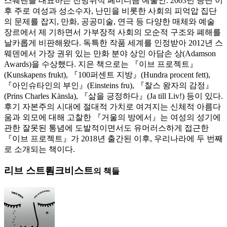
스웨덴을 대표하는 전방위적 페미니즘 예술인. 2003년 등단 이
후 주로 여성과 성소수자, 난민을 비롯한 사회의 피억압 집단
의 문제를 잡지, 만화, 공공미술, 연극 등 다양한 매체와 예술
장르에서 제 기하면서 가부장적 사회의 모순적 구조와 폐해를
날카롭게 비판해왔다. 독특한 작품 세계를 인정받아 2012년 스
웨덴에서 가장 권위 있는 만화 분야 상인 아담손 상(Adamson
Awards)을 수상했다. 지은 책으로는 『이브 프로젝트』
(Kunskapens frukt), 『100퍼센트 지방』(Hundra procent fett),
『아인슈타인의 부인』(Einsteins fru), 『찰스 왕자의 감정』
(Prins Charles Känsla), 『삶을 긍정하다』(Ja till Liv!) 등이 있다.
후기 자본주의 시대에 절대적 가치로 여겨지는 신체적 아름다
움과 외모에 대해 고찰한 『거울의 방에서』는 여성의 성기에
관한 잘못된 통념에 도발적이면서도 유머러스하게 접근한
『이브 프로젝트』가 2018년 출간된 이후, 우리나라에 두 번째
로 소개되는 책이다.
리브 스트룀크비스트
의 책들