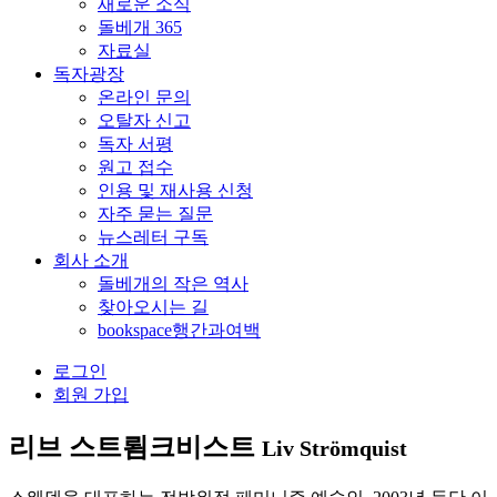
새로운 소식
돌베개 365
자료실
독자광장
온라인 문의
오탈자 신고
독자 서평
원고 접수
인용 및 재사용 신청
자주 묻는 질문
뉴스레터 구독
회사 소개
돌베개의 작은 역사
찾아오시는 길
bookspace행간과여백
로그인
회원 가입
리브 스트룀크비스트
Liv Strömquist