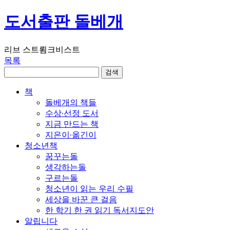
도서출판 돌베개
리브 스트룀크비스트
목록
책
돌베개의 책들
수상∙선정 도서
지금 만드는 책
지은이∙옮긴이
청소년책
꿈꾸는돌
생각하는돌
구르는돌
청소년이 읽는 우리 수필
세상을 바꾼 큰 걸음
한 학기 한 권 읽기 독서지도안
알립니다