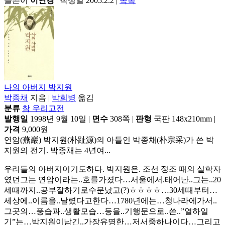
글쓴이
이연경
|
작성일 2005.2.2
|
목록
나의 아버지 박지원
박종채
지음
|
박희병
옮김
분류
참 우리고전
발행일
1998년 9월 10일
|
면수
308쪽
|
판형
국판 148x210mm
|
가격
9,000원
연암(燕巖) 박지원(朴趾源)의 아들인 박종채(朴宗采)가 쓴 박
지원의 전기. 박종채는 4년여...
우리들의 아버지이기도하다. 박지원은. 조선 정조 때의 실학자
였던그는 연암이라는..호를가졌다…서울에서.태어난..그는..20
세때까지..공부잘하기로수문났고(?)ㅎㅎㅎㅎ…30세때부터…
세상에..이름을..날렸다고한다…1780년에는…청나라에가서..
그곳의…풍습과..생활모습…등을..기행문으로..쓴..”열하일
기”는…박지원이남긴..가장유명한…저서중하나이다…그리고