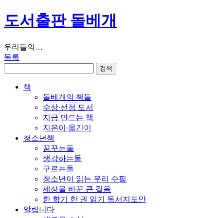
도서출판 돌베개
우리들의…
목록
책
돌베개의 책들
수상∙선정 도서
지금 만드는 책
지은이∙옮긴이
청소년책
꿈꾸는돌
생각하는돌
구르는돌
청소년이 읽는 우리 수필
세상을 바꾼 큰 걸음
한 학기 한 권 읽기 독서지도안
알립니다