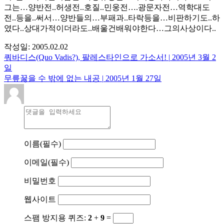
그는…양반전..허생전..호질..민웅전….광문자전…역학대도
전..등을..써서…양반들의…부패과..타락등을…비판하기도..하
였다..상대가적이더라도..배울건배워야한다…그의사상이다..
작성일:
2005.02.02
쿼바디스(Quo Vadis?), 팔레스타인으로 가소서!
|
2005년 3월 2
일
무릎꿇을 수 밖에 없는 내공
|
2005년 1월 27일
이름
(필수)
이메일
(필수)
비밀번호
웹사이트
스팸 방지용 퀴즈:
2
+
9
=