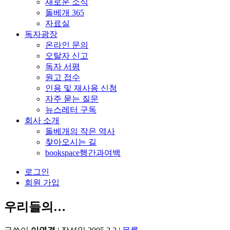
새로운 소식
돌베개 365
자료실
독자광장
온라인 문의
오탈자 신고
독자 서평
원고 접수
인용 및 재사용 신청
자주 묻는 질문
뉴스레터 구독
회사 소개
돌베개의 작은 역사
찾아오시는 길
bookspace행간과여백
로그인
회원 가입
우리들의…