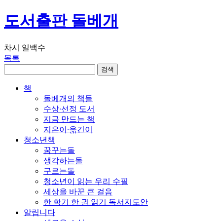
도서출판 돌베개
차시 일백수
목록
책
돌베개의 책들
수상∙선정 도서
지금 만드는 책
지은이∙옮긴이
청소년책
꿈꾸는돌
생각하는돌
구르는돌
청소년이 읽는 우리 수필
세상을 바꾼 큰 걸음
한 학기 한 권 읽기 독서지도안
알립니다