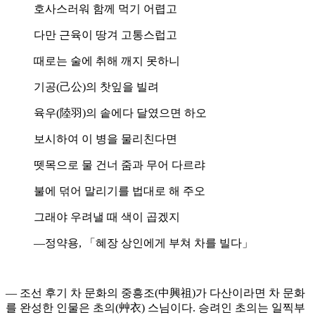
호사스러워 함께 먹기 어렵고
다만 근육이 땅겨 고통스럽고
때로는 술에 취해 깨지 못하니
기공(己公)의 찻잎을 빌려
육우(陸羽)의 솥에다 달였으면 하오
보시하여 이 병을 물리친다면
뗏목으로 물 건너 줌과 무어 다르랴
불에 덖어 말리기를 법대로 해 주오
그래야 우려낼 때 색이 곱겠지
―정약용, 「혜장 상인에게 부쳐 차를 빌다」
― 조선 후기 차 문화의 중흥조(中興祖)가 다산이라면 차 문화
를 완성한 인물은 초의(艸衣) 스님이다. 승려인 초의는 일찍부