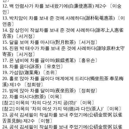
12. 백 안렴사가 차를 보내왔기에(白廉使惠茶) 제2수 〔이숭
인〕
13. 박치암이 차를 보내 준 것에 사례하다(謝朴恥菴惠茶) 〔이
연종〕
14. 잠 상인이 작설차를 보내 준 것에 사례하다(謝岑上人惠雀
舌茶) 〔서거정〕
15. 달을 보며 차를 마시다(對月飮茶) 〔서거정〕
16. 진원 박 태수가 차를 보내 준 것에 사례하다(謝珍原朴太守
寄茶) 〔서거정〕
17. 은 냄비에 차를 끓이며(銀鐺煮茗) 〔홍유손〕
18. 차를 읊다(詠茶) 〔유호인〕
19. 가섭암(迦葉庵) 〔조위〕
20. 홀로 앉아 차를 끓이다 매계에게 드리다(獨坐煎茶 奉呈梅
溪) 제1수 〔정희량〕
21. 밤에 앉아 차를 달이며(夜坐煎茶) 〔정희량〕
22. 차를 마시다(飮茶)〔이목〕
[참고] 이목의 ‘차의 다섯 가지 공(功)’ 〔이목〕
[참고] 이목의 ‘차의 여섯 가지 덕(德)과 다인(茶人)’ 〔이목〕
23. 공석 김세필이 작설차를 보내 주었기에(公碩金世弼 以雀
舌茶見餉) 제2수 〔이행〕
24. 공석 김세필이 작설차를 보내 주었기에(公碩金世弼 以雀