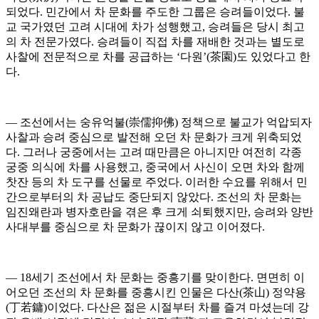
되었다. 민간에서 차 문화를 주도한 그룹은 승려들이었다. 불
교 국가였던 고려 시대에 차가 성행했고, 승려들은 당시 최고
의 차 전문가였다. 승려들이 직접 차를 재배한 것과는 별도로
사찰에 전문적으로 차를 공급하는 ‘다원’(茶園)도 있었다고 한
다.
― 조선에서는 숭유억불(崇儒抑佛) 정책으로 불교가 억압되자
사찰과 승려 중심으로 발전해 오던 차 문화가 크게 위축되었
다. 그러나 궁중에서는 고려 때만큼은 아니지만 여전히 각종
궁중 의식에 차를 사용했고, 중국에서 사신이 오면 차와 함께
찻잔 등의 차 도구를 선물로 주었다. 이러한 수요를 위해서 민
간으로부터의 차 공납도 중단되지 않았다. 조선의 차 문화는
임진왜란과 병자호란을 겪은 후 크게 쇠퇴했지만, 승려와 양반
사대부를 중심으로 차 문화가 끊이지 않고 이어졌다.
― 18세기 조선에서 차 문화는 중흥기를 맞이한다. 면면히 이
어오던 조선의 차 문화를 중흥시킨 인물은 다산(茶山) 정약용
(丁若鏞)이었다. 다산은 젊은 시절부터 차를 즐겨 마셨는데 강