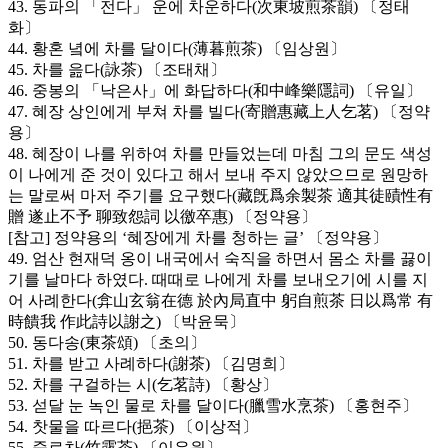
43. 동파의 「전다」 운에 차운하다(次東坡煎茶韻) 〔정태
화〕
44. 황혼 녘에 차를 달이다(薄暮煎茶) 〔임상원〕
45. 차를 읊다(詠茶) 〔조태채〕
46. 중봉의 「낙은사」에 화답하다(和中峰樂隱詞) 〔유일〕
47. 혜장 상인에게 부쳐 차를 빌다(寄贈惠藏上人乞茗) 〔정약
용〕
48. 혜장이 나를 위하여 차를 만들었는데 마침 그의 문도 색성
이 나에게 준 것이 있다고 해서 보내 주지 않았으므로 원망하
는 말로써 마저 주기를 요구했다(藏旣爲余製茶 適其徒賾性有
贈 遂止不予 聊致怨詞 以徼卒惠) 〔정약용〕
[참고] 정약용의 ‘혜장에게 차를 청하는 글’ 〔정약용〕
49. 엄산 현재덕 옹이 내국에서 숙직을 하면서 몸소 차를 끓이
기를 날마다 하였다. 때때로 나에게 차를 보내오기에 시를 지
어 사례한다(弇山玄翁在德 於內局直中 躬自煎茶 日以爲常 有
時饋我 作此詩以謝之) 〔박윤묵〕
50. 동다송(東茶頌) 〔초의〕
51. 차를 받고 사례하다(謝茶) 〔김명희〕
52. 차를 구걸하는 시(乞茗詩) 〔황상〕
53. 섣달 눈 녹인 물로 차를 달이다(臘雪水烹茶) 〔홍현주〕
54. 찻물을 따르다(挹茶) 〔이상적〕
55. 죽로차(竹露茶) 〔이유원〕