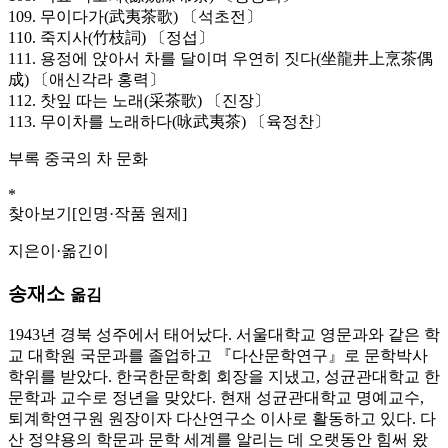
109. 무이다가(武夷茶歌) 〔석초전〕
110. 죽지사(竹枝詞) 〔정섭〕
111. 용정에 앉아서 차를 달이며 우연히 짓다(坐龍井上烹茶偶
成) 〔애신각라 홍력〕
112. 찻잎 따는 노래(采茶歌) 〔진장〕
113. 무이차를 노래하다(咏武夷茶) 〔육정찬〕
부록 중국의 차 문화
*
찾아보기[인명·작품 원제]
지은이·옮긴이
송재소
옮김
1943년 경북 성주에서 태어났다. 서울대학교 영문과와 같은 학
교 대학원 국문과를 졸업하고 『다산문학연구』로 문학박사
학위를 받았다. 한국한문학회 회장을 지냈고, 성균관대학교 한
문학과 교수로 정년을 맞았다. 현재 성균관대학교 명예교수,
퇴계학연구원 원장이자 다산연구소 이사로 활동하고 있다. 다
산 정약용의 학문과 문학 세계를 알리는 데 오랫동안 힘써 왔