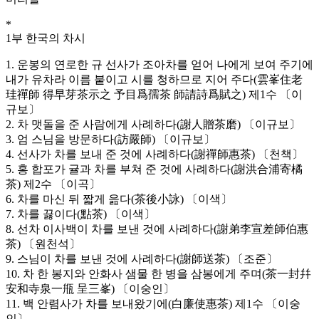
*
1부 한국의 차시
1. 운봉의 연로한 규 선사가 조아차를 얻어 나에게 보여 주기에
내가 유차라 이름 붙이고 시를 청하므로 지어 주다(雲峯住老
珪禪師 得早芽茶示之 予目爲孺茶 師請詩爲賦之) 제1수 〔이
규보〕
2. 차 맷돌을 준 사람에게 사례하다(謝人贈茶磨) 〔이규보〕
3. 엄 스님을 방문하다(訪嚴師) 〔이규보〕
4. 선사가 차를 보내 준 것에 사례하다(謝禪師惠茶) 〔천책〕
5. 홍 합포가 귤과 차를 부쳐 준 것에 사례하다(謝洪合浦寄橘
茶) 제2수 〔이곡〕
6. 차를 마신 뒤 짧게 읊다(茶後小詠) 〔이색〕
7. 차를 끓이다(點茶) 〔이색〕
8. 선차 이사백이 차를 보낸 것에 사례하다(謝弟李宣差師伯惠
茶) 〔원천석〕
9. 스님이 차를 보낸 것에 사례하다(謝師送茶) 〔조준〕
10. 차 한 봉지와 안화사 샘물 한 병을 삼봉에게 주며(茶一封幷
安和寺泉一甁 呈三峯) 〔이숭인〕
11. 백 안렴사가 차를 보내왔기에(白廉使惠茶) 제1수 〔이숭
인〕