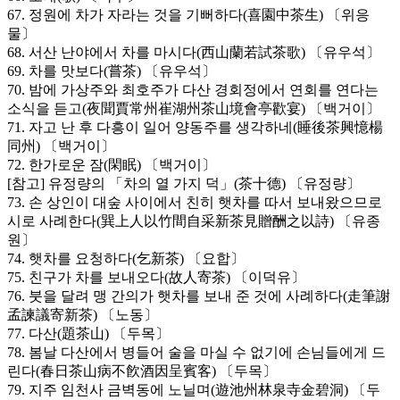
67. 정원에 차가 자라는 것을 기뻐하다(喜園中茶生) 〔위응
물〕
68. 서산 난야에서 차를 마시다(西山蘭若試茶歌) 〔유우석〕
69. 차를 맛보다(嘗茶) 〔유우석〕
70. 밤에 가상주와 최호주가 다산 경회정에서 연회를 연다는
소식을 듣고(夜聞賈常州崔湖州茶山境會亭歡宴) 〔백거이〕
71. 자고 난 후 다흥이 일어 양동주를 생각하네(睡後茶興憶楊
同州) 〔백거이〕
72. 한가로운 잠(閑眠) 〔백거이〕
[참고] 유정량의 「차의 열 가지 덕」(茶十德) 〔유정량〕
73. 손 상인이 대숲 사이에서 친히 햇차를 따서 보내왔으므로
시로 사례한다(巽上人以竹間自采新茶見贈酬之以詩) 〔유종
원〕
74. 햇차를 요청하다(乞新茶) 〔요합〕
75. 친구가 차를 보내오다(故人寄茶) 〔이덕유〕
76. 붓을 달려 맹 간의가 햇차를 보내 준 것에 사례하다(走筆謝
孟諫議寄新茶) 〔노동〕
77. 다산(題茶山) 〔두목〕
78. 봄날 다산에서 병들어 술을 마실 수 없기에 손님들에게 드
린다(春日茶山病不飮酒因呈賓客) 〔두목〕
79. 지주 임천사 금벽동에 노닐며(遊池州林泉寺金碧洞) 〔두