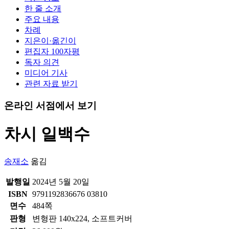
한 줄 소개
주요 내용
차례
지은이·옮긴이
편집자 100자평
독자 의견
미디어 기사
관련 자료 받기
온라인 서점에서 보기
차시 일백수
송재소
옮김
발행일
2024년 5월 20일
ISBN
9791192836676 03810
면수
484쪽
판형
변형판 140x224, 소프트커버