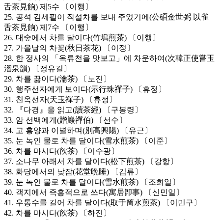
舌茶見餉) 제5수 〔이행〕
25. 공석 김세필이 작설차를 보내 주었기에(公碩金世弼 以雀
舌茶見餉) 제7수 〔이행〕
26. 대숲에서 차를 달이다(竹塢煎茶) 〔이행〕
27. 가을날의 차꽃(秋日茶花) 〔이정〕
28. 한 정사의 「옥류천을 맛보고」에 차운하여(次韓正使嘗玉
溜泉韻) 〔정유길〕
29. 차를 끓이다(瀹茶) 〔노진〕
30. 행주선자에게 보이다(示行珠禪子) 〔휴정〕
31. 천옥선자(天玉禪子) 〔휴정〕
32. 『다경』을 읽고(讀茶經) 〔구봉령〕
33. 암 선백에게(贈巖禪伯) 〔선수〕
34. 고 흥양과 이별하며(別高興陽) 〔유근〕
35. 눈 녹인 물로 차를 달이다(雪水煎茶) 〔이준〕
36. 차를 마시다(飮茶) 〔이수광〕
37. 소나무 아래서 차를 달이다(松下煎茶) 〔강항〕
38. 화당에서의 낮잠(花堂晩睡) 〔김류〕
39. 눈 녹인 물로 차를 달이다(雪水煎茶) 〔조희일〕
40. 객지에서 즉흥적으로 쓰다(寓居卽事) 〔신민일〕
41. 우통수를 길어 차를 달이다(取于筒水煎茶) 〔이민구〕
42. 차를 마시다(飮茶) 〔하진〕