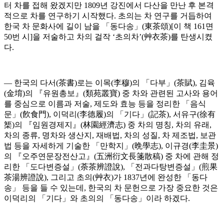
터 차를 접해 왔겠지만 1809년 강진에서 다산을 만난 후 본격
적으로 차를 연구하기 시작했다. 초의는 차 연구를 거듭하여
한국 차 문화사에 길이 남을 「동다송」(東茶頌)[이 책 161면
50번 시]을 저술하고 차의 걸작 ‘초의차’(艸衣茶)를 탄생시켰
다.
― 한국의 다서(茶書)로는 이목(李穆)의 「다부」(茶賦), 김육
(金堉)의 『유원총보』(類苑叢寶) 중 차와 관련된 고사와 용어
를 중심으로 이름과 저술, 제도와 효능 등을 정리한 「음식
문」(飮食門), 이덕리(李德履)의 「기다」(記茶), 서유구(徐有
榘)의 『임원경제지』(林園經濟志) 중 차의 명칭, 차의 유래,
차의 종류, 명차와 생산지, 재배법, 차의 성질, 차 제조법, 보관
법 등을 자세하게 기술한 「만학지」(晩學志), 이규경(李圭景)
의 『오주연문장전산고』(五洲衍文長箋散稿) 중 차에 관해 정
리한 「도다변증설」(荼茶辨證說), 「전과다탕변증설」(煎果
茶湯辨證說), 그리고 초의(艸衣)가 1837년에 완성한 「동다
송」 등을 들 수 있는데, 한국의 차 문헌으로 가장 중요한 것은
이덕리의 「기다」와 초의의 「동다송」이라 하겠다.