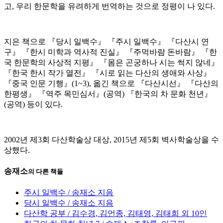
고, 우리 한문학을 유려하게 번역하는 것으로 정평이 나 있다.
지은 책으로 『당시 일백수』 『주시 일백수』 『다산시 연
구』 『한시 미학과 역사적 진실』 『주먹바람 돈바람』 『한
국 한문학의 사상적 지평』 『몸은 곤궁하나 시는 썩지 않네』
『한국 한시 작가 열전』 『시로 읽는 다산의 생애와 사상』
『중국 인문 기행』(1~3), 옮긴 책으로 『다산시선』 『다산의
한평생』 『역주 목민심서』(공역) 『한국의 차 문화 천년』
(공역) 등이 있다.
2002년 제3회 다산학술상 대상, 2015년 제5회 벽사학술상을 수
상했다.
송재소
의 다른 책들
주시 일백수 / 송재소 지음
당시 일백수 / 송재소 지음
다산학 공부 / 김수경, 김언종, 김태영, 김태희 외 10인