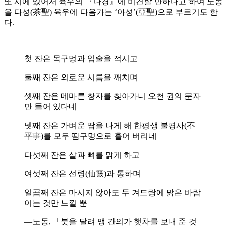
또 시에 있어서 육우의 『다경』에 비견할 만하다고 하여 노동
을 다성(茶聖) 육우에 다음가는 ‘아성’(亞聖)으로 부르기도 한
다.
첫 잔은 목구멍과 입술을 적시고
둘째 잔은 외로운 시름을 깨치며
셋째 잔은 메마른 창자를 찾아가니 오천 권의 문자
만 들어 있다네
넷째 잔은 가벼운 땀을 나게 해 한평생 불평사(不
平事)를 모두 땀구멍으로 흩어 버리네
다섯째 잔은 살과 뼈를 맑게 하고
여섯째 잔은 선령(仙靈)과 통하며
일곱째 잔은 마시지 않아도 두 겨드랑에 맑은 바람
이는 것만 느낄 뿐
―노동, 「붓을 달려 맹 간의가 햇차를 보내 준 것