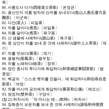
목〕
80. 서릉도사 다가(西陵道士茶歌) 〔온정균〕
81. 용산인이 석름 방차와 단차를 보내오다(龍山人惠石廩方及
團茶) 〔이군옥〕
82. 다인(茶人) 〔피일휴〕
83. 차를 달이다(煮茶) 〔피일휴〕
84. 차를 달이다(煮茶) 〔육구몽〕
85. 산 샘물에 사례하다(謝山泉) 〔육구몽〕
86. 중 상인이 차를 보내 준 것에 사례하다(謝中上人寄茶) 〔제
기〕
87. 차를 맛보다(嘗茶) 〔제기〕
88. 용봉차(龍鳳茶) 〔왕우칭〕
89. 차를 노래하다(咏茶) 〔정위〕
90. 장민 종사의 투다가에 화답하다(和章岷從事鬪茶歌) 〔범
중엄〕
91. 백공의 「스스로 햇차를 만들다」에 화답하다(和伯恭自造
新茶) 〔여정〕
92. 차를 마시며 공의에게 화답하다(嘗茶和公儀) 〔매요신〕
93. 쌍정차(雙井茶) 〔구양수〕
[참고] 허차서의 「차 마시는 때」(飮時) 〔허차서〕
94. 장화중이 보운차를 보내 준 것에 사례하다(謝張和仲惠寶