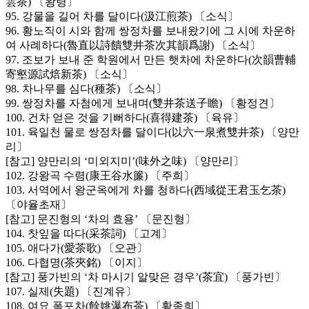
雲茶) 〔왕령〕
95. 강물을 길어 차를 달이다(汲江煎茶) 〔소식〕
96. 황노직이 시와 함께 쌍정차를 보내왔기에 그 시에 차운하
여 사례하다(魯直以詩饋雙井茶次其韻爲謝) 〔소식〕
97. 조보가 보내 준 학원에서 만든 햇차에 차운하다(次韻曹輔
寄壑源試焙新茶) 〔소식〕
98. 차나무를 심다(種茶) 〔소식〕
99. 쌍정차를 자첨에게 보내며(雙井茶送子瞻) 〔황정견〕
100. 건차 얻은 것을 기뻐하다(喜得建茶) 〔육유〕
101. 육일천 물로 쌍정차를 달이다(以六一泉煮雙井茶) 〔양만
리〕
[참고] 양만리의 ‘미외지미’(味外之味) 〔양만리〕
102. 강왕곡 수렴(康王谷水簾) 〔주희〕
103. 서역에서 왕군옥에게 차를 청하다(西域從王君玉乞茶)
〔야율초재〕
[참고] 문진형의 ‘차의 효용’ 〔문진형〕
104. 찻잎을 따다(采茶詞) 〔고계〕
105. 애다가(愛茶歌) 〔오관〕
106. 다협명(茶夾銘) 〔이지〕
[참고] 풍가빈의 ‘차 마시기 알맞은 경우’(茶宜) 〔풍가빈〕
107. 실제(失題) 〔진계유〕
108. 여요 폭포차(餘姚瀑布茶) 〔황종희〕