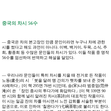
중국의 차시 56수
― 중국은 차의 본고장인 만큼 문인이라면 누구나 차에 관한
시를 썼다고 해도 과언이 아니다. 이백, 백거이, 두목, 소식, 주
희, 황종희 등 수많은 문인들의 차시가 있다. 이들 작품 중 명작
56수를 엄선하여 번역하고 해설을 달았다.
― 우리나라 문인들이 특히 차시를 지을 때 전거로 든 작품이
노동(盧仝)의 시 「붓을 달려 맹 간의가 햇차를 보내 준 것에
사례하다」[이 책 295면 76번 시]인데, 송(宋)나라 범중엄(范仲
淹)이 쓴 「장민 종사의 투다가에 화답하다」[이 책 339면 90
번 시]와 함께 널리 알려진 차시(茶詩)의 대표적인 작품이다.
이 시는 일곱 잔의 차를 마시면서 느낀 감회를 서술한 부분이
압권으로, 이로 인하여 ‘칠완다가’(七碗茶歌)로 불리기도 한다.