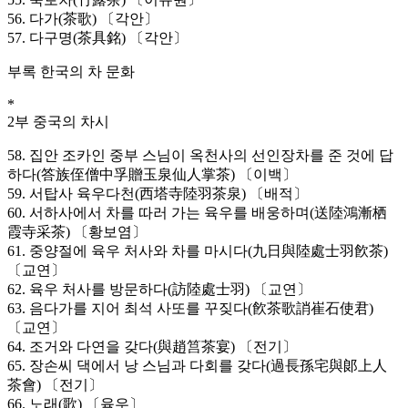
56. 다가(茶歌) 〔각안〕
57. 다구명(茶具銘) 〔각안〕
부록 한국의 차 문화
*
2부 중국의 차시
58. 집안 조카인 중부 스님이 옥천사의 선인장차를 준 것에 답
하다(答族侄僧中孚贈玉泉仙人掌茶) 〔이백〕
59. 서탑사 육우다천(西塔寺陸羽茶泉) 〔배적〕
60. 서하사에서 차를 따러 가는 육우를 배웅하며(送陸鴻漸栖
霞寺采茶) 〔황보염〕
61. 중양절에 육우 처사와 차를 마시다(九日與陸處士羽飮茶)
〔교연〕
62. 육우 처사를 방문하다(訪陸處士羽) 〔교연〕
63. 음다가를 지어 최석 사또를 꾸짖다(飮茶歌誚崔石使君)
〔교연〕
64. 조거와 다연을 갖다(與趙筥茶宴) 〔전기〕
65. 장손씨 댁에서 낭 스님과 다회를 갖다(過長孫宅與郞上人
茶會) 〔전기〕
66. 노래(歌) 〔육우〕