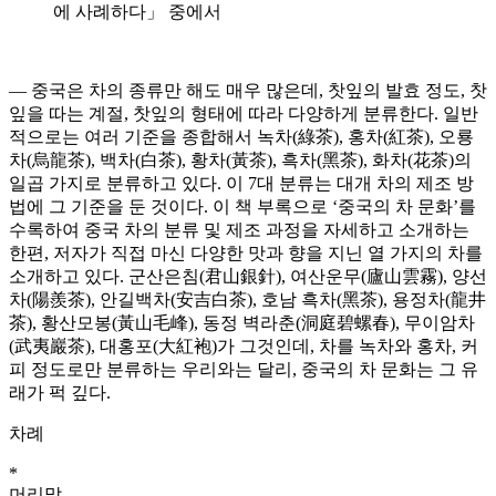
에 사례하다」 중에서
― 중국은 차의 종류만 해도 매우 많은데, 찻잎의 발효 정도, 찻
잎을 따는 계절, 찻잎의 형태에 따라 다양하게 분류한다. 일반
적으로는 여러 기준을 종합해서 녹차(綠茶), 홍차(紅茶), 오룡
차(烏龍茶), 백차(白茶), 황차(黃茶), 흑차(黑茶), 화차(花茶)의
일곱 가지로 분류하고 있다. 이 7대 분류는 대개 차의 제조 방
법에 그 기준을 둔 것이다. 이 책 부록으로 ‘중국의 차 문화’를
수록하여 중국 차의 분류 및 제조 과정을 자세하고 소개하는
한편, 저자가 직접 마신 다양한 맛과 향을 지닌 열 가지의 차를
소개하고 있다. 군산은침(君山銀針), 여산운무(廬山雲霧), 양선
차(陽羨茶), 안길백차(安吉白茶), 호남 흑차(黑茶), 용정차(龍井
茶), 황산모봉(黃山毛峰), 동정 벽라춘(洞庭碧螺春), 무이암차
(武夷巖茶), 대홍포(大紅袍)가 그것인데, 차를 녹차와 홍차, 커
피 정도로만 분류하는 우리와는 달리, 중국의 차 문화는 그 유
래가 퍽 깊다.
차례
*
머리말