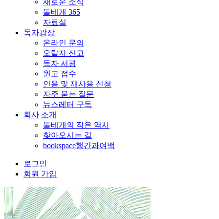
새로운 소식
돌베개 365
자료실
독자광장
온라인 문의
오탈자 신고
독자 서평
원고 접수
인용 및 재사용 신청
자주 묻는 질문
뉴스레터 구독
회사 소개
돌베개의 작은 역사
찾아오시는 길
bookspace행간과여백
로그인
회원 가입