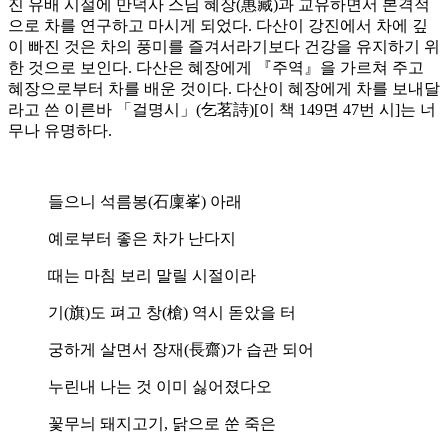
진 유배 시절에 만덕사 스님 혜장(惠藏)과 교유하면서 본격적
으로 차를 연구하고 마시게 되었다. 다산이 강진에서 차에 깊
이 빠진 것은 차의 풍미를 즐겨서라기보다 건강을 유지하기 위
한 것으로 보인다. 다산은 혜장에게 『주역』을 가르쳐 주고
혜장으로부터 차를 배운 것이다. 다산이 혜장에게 차를 보내달
라고 쓴 이른바 「걸명시」(乞茗詩)[이 책 149면 47번 시]는 너
무나 유명하다.
들으니 석름봉(石廩峯) 아래
예로부터 좋은 차가 난다지
때는 마침 보리 말릴 시절이라
기(旗)도 펴고 창(槍) 역시 돋았을 터
궁하게 살면서 장재(長齋)가 습관 되어
누린내 나는 것 이미 싫어졌다오
꽃무늬 돼지고기, 닭으로 쑨 죽은