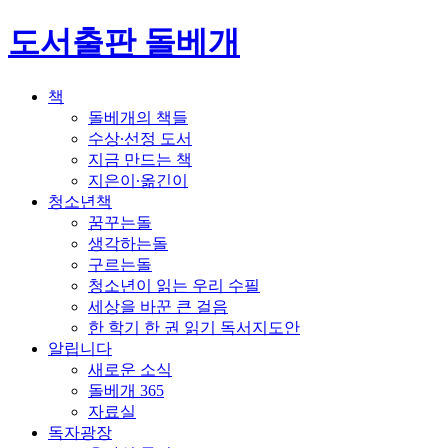
도서출판 돌베개
책
돌베개의 책들
수상∙선정 도서
지금 만드는 책
지은이∙옮긴이
청소년책
꿈꾸는돌
생각하는돌
구르는돌
청소년이 읽는 우리 수필
세상을 바꾼 큰 걸음
한 학기 한 권 읽기 독서지도안
알립니다
새로운 소식
돌베개 365
자료실
독자광장