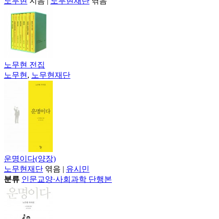
노무현
지음
|
노무현재단
엮음
노무현 전집
노무현
,
노무현재단
운명이다(양장)
노무현재단
엮음
|
유시민
분류
인문교양·사회과학 단행본