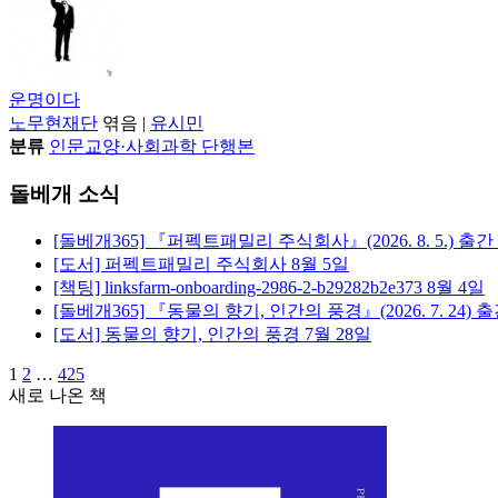
운명이다
노무현재단
엮음
|
유시민
분류
인문교양·사회과학 단행본
돌베개 소식
[돌베개365] 『퍼펙트패밀리 주식회사』(2026. 8. 5.) 출간
[도서] 퍼펙트패밀리 주식회사
8월 5일
[책팅] linksfarm-onboarding-2986-2-b29282b2e373
8월 4일
[돌베개365] 『동물의 향기, 인간의 풍경』(2026. 7. 24) 
[도서] 동물의 향기, 인간의 풍경
7월 28일
1
2
…
425
새로 나온 책