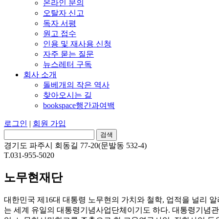
온라인 문의
오탈자 신고
독자 서평
원고 접수
인용 및 재사용 신청
자주 묻는 질문
뉴스레터 구독
회사 소개
돌베개의 작은 역사
찾아오시는 길
bookspace행간과여백
로그인
|
회원 가입
경기도 파주시 회동길 77-20(문발동 532-4)
T.031-955-5020
노무현재단
대한민국 제16대 대통령 노무현의 가치와 철학, 업적을 널리 알
는 세계 유일의 대통령기념사업단체이기도 하다. 대통령기념관