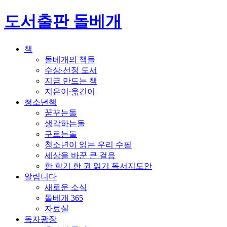
도서출판 돌베개
책
돌베개의 책들
수상∙선정 도서
지금 만드는 책
지은이∙옮긴이
청소년책
꿈꾸는돌
생각하는돌
구르는돌
청소년이 읽는 우리 수필
세상을 바꾼 큰 걸음
한 학기 한 권 읽기 독서지도안
알립니다
새로운 소식
돌베개 365
자료실
독자광장