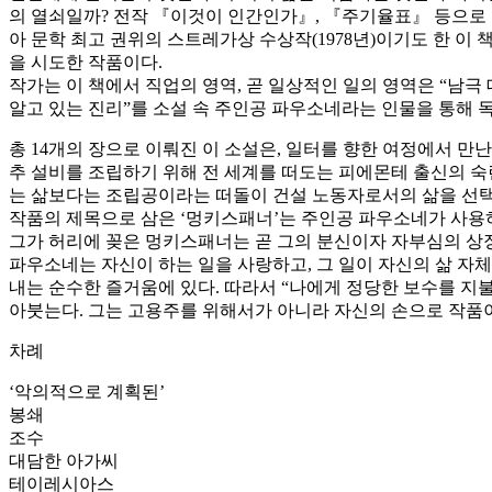
의 열쇠일까? 전작 『이것이 인간인가』, 『주기율표』 등으로
아 문학 최고 권위의 스트레가상 수상작(1978년)이기도 한 이 
을 시도한 작품이다.
작가는 이 책에서 직업의 영역, 곧 일상적인 일의 영역은 “남극
알고 있는 진리”를 소설 속 주인공 파우소네라는 인물을 통해 
총 14개의 장으로 이뤄진 이 소설은, 일터를 향한 여정에서 만
추 설비를 조립하기 위해 전 세계를 떠도는 피에몬테 출신의 숙
는 삶보다는 조립공이라는 떠돌이 건설 노동자로서의 삶을 선택
작품의 제목으로 삼은 ‘멍키스패너’는 주인공 파우소네가 사용하
그가 허리에 꽂은 멍키스패너는 곧 그의 분신이자 자부심의 상징
파우소네는 자신이 하는 일을 사랑하고, 그 일이 자신의 삶 자
내는 순수한 즐거움에 있다. 따라서 “나에게 정당한 보수를 지
아붓는다. 그는 고용주를 위해서가 아니라 자신의 손으로 작품
차례
‘악의적으로 계획된’
봉쇄
조수
대담한 아가씨
테이레시아스