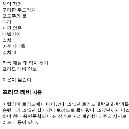
해양 작업
구리판 두드리기
포도주와 물
다리
시간 없음
베벨기어
멸치 Ⅰ
아주머니들
멸치 Ⅱ
작품 해설 및 역자 후기
프리모 레비 연보
지은이·옮긴이
프리모 레비
지음
이탈리아 토리노에서 태어났다. 1941년 토리노대학교 화학과
송됐다가 1945년 살아남아 토리노로 돌아왔다. 1977년까지
하며 현대 증언문학의 대표 작가로 자리매김했다. 주요 저서로 
리트』 등이 있다.