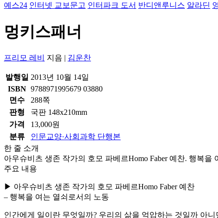
예스24
인터넷 교보문고
인터파크 도서
반디앤루니스
알라딘
멍키스패너
프리모 레비
지음
|
김운찬
발행일
2013년 10월 14일
ISBN
9788971995679 03880
면수
288쪽
판형
국판 148x210mm
가격
13,000원
분류
인문교양·사회과학 단행본
한 줄 소개
아우슈비츠 생존 작가의 호모 파베르Homo Faber 예찬. 행복
주요 내용
▶ 아우슈비츠 생존 작가의 호모 파베르Homo Faber 예찬
– 행복을 여는 열쇠로서의 노동
인간에게 일이란 무엇일까? 우리의 삶을 억압하는 것일까 아니