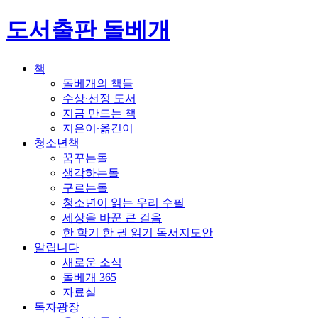
도서출판 돌베개
책
돌베개의 책들
수상∙선정 도서
지금 만드는 책
지은이∙옮긴이
청소년책
꿈꾸는돌
생각하는돌
구르는돌
청소년이 읽는 우리 수필
세상을 바꾼 큰 걸음
한 학기 한 권 읽기 독서지도안
알립니다
새로운 소식
돌베개 365
자료실
독자광장