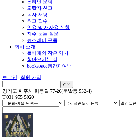
온라인 문의
오탈자 신고
독자 서평
원고 접수
인용 및 재사용 신청
자주 묻는 질문
뉴스레터 구독
회사 소개
돌베개의 작은 역사
찾아오시는 길
bookspace행간과여백
로그인
|
회원 가입
경기도 파주시 회동길 77-20(문발동 532-4)
T.031-955-5020