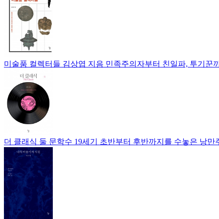
미술품 컬렉터들
김상엽 지음
민족주의자부터 친일파, 투기꾼까
더 클래식 둘
문학수
19세기 초반부터 후반까지를 수놓은 낭만