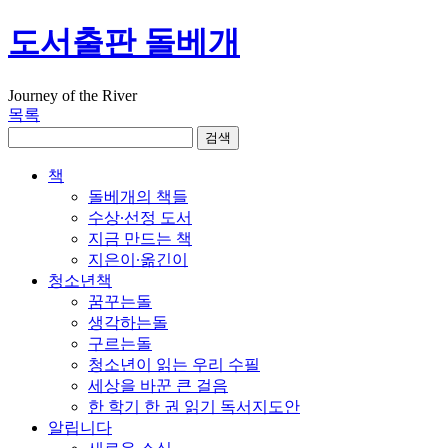
도서출판 돌베개
Journey of the River
목록
책
돌베개의 책들
수상∙선정 도서
지금 만드는 책
지은이∙옮긴이
청소년책
꿈꾸는돌
생각하는돌
구르는돌
청소년이 읽는 우리 수필
세상을 바꾼 큰 걸음
한 학기 한 권 읽기 독서지도안
알립니다