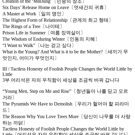
Creation of the ‘MinJung’〔민중의 창조〕
Six Days’ Release Home on Leave〔엿새간의 귀휴〕
A Master at Work〔일의 명인〕
The Highest Form of Relationship〔관계의 최고 형태〕
The Rings of a Tree〔나이테〕
Prison Life in Summer〔여름 징역살이〕
The Wisdom of Enduring Winter〔인동의 지혜〕
“I Want to Walk”〔나는 걷고 싶다〕
What is the Young? And What is it to be the Mother?〔새끼가 무
엇인지, 어미가 무엇인지〕
III / Tactless Honesty of Foolish People Changes the World Little by
Little
3부 어리석은 자의 우직함이 세상을 조금씩 바꿔 갑니다
“Young Men, Step on Me and Rise”〔청년들아 나를 딛고 오르
거라〕
The Pyramids We Have to Demolish〔우리가 헐어야 할 피라미
드〕
The Reason Why You Love Trees More〔당신이 나무를 더 사랑
하는 까닭〕
Tactless Honesty of Foolish People Changes the World Little by
Little〔어리석은 자의 우직함이 세상을 조금씩 바꿔 갑니다〕