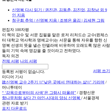
신영복 다시 읽기 / 권진관, 김동춘, 김진업, 김창남 외 9
인 지음
청구회 추억 / 신영복 지음 | 조병은 옮김 | 김세현 그림
편집자 100자평
이 책의 감수 및 서문 집필을 맡은 로저 리처드슨 교수(윈체스
터 대학교 역사학과 명예교수)는 서문을 통해 자유를 향한 신
영복 선생의 뜻을 넬슨 만델라에 비유하며 오래도록 많은 사람
들의 기억 속에 영감을 줄 것이라고 전하였다.
독자 의견
전체 서평
나의 서평
서평 쓰기
등록된 서평이 없습니다.
미디어 기사
故신영복 교수 2주기 \\\"낮은 곳에서 연대하는 삶\\\" 기리며
/
머니투데이
“ ‘감옥으로부터의 사색’은 그람시 떠올려”
/ 경향신문
향나무처럼 살다 간 야인-시대의 양심 신영복
/ 서울경제
관련 자료 받기
표지 다운로드