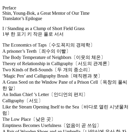
Preface
Shin, Young-Bok, a Great Mentor of Our Time
Translator’s Epilogue
I / Standing as a Clump of Short Field Grass
1부 한 포기 키 작은 풀로 서서
The Economics of Taps〔수도꼭지의 경제학〕
A prisoner’s Teeth〔죄수의 이빨〕
The Body Temperature of Neighbors〔이웃의 체온〕
Theory of Relationship in Calligraphy〔서도의 관계론〕
Two Kinds of Bell-Sounds〔두 개의 종소리〕
‘Magic Pen’ and Calligraphy Brush〔매직펜과 붓〕
A Grass Seed on the Window Pane of a Prison Cell〔옥창의 풀씨
한 알〕
An Indian Chief ’s Letter〔인디언의 편지〕
Calligraphy〔서도〕
Like the Stream Opening Itself to the Sea〔바다로 열린 시냇물처
럼〕
The Low Place〔낮은 곳〕
Emptiness Becomes Usefulness〔없음이 곧 쓰임〕
A Pair of Wooden Shoes and an Umbrella〔나막신에 우산 한 자