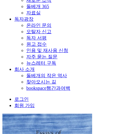
새로운 소식
돌베개 365
자료실
독자광장
온라인 문의
오탈자 신고
독자 서평
원고 접수
인용 및 재사용 신청
자주 묻는 질문
뉴스레터 구독
회사 소개
돌베개의 작은 역사
찾아오시는 길
bookspace행간과여백
로그인
회원 가입