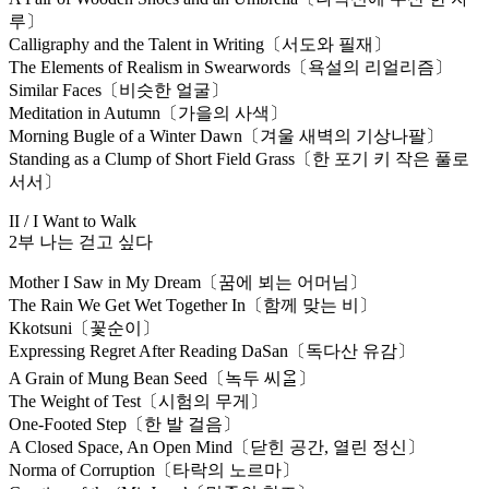
루〕
Calligraphy and the Talent in Writing〔서도와 필재〕
The Elements of Realism in Swearwords〔욕설의 리얼리즘〕
Similar Faces〔비슷한 얼굴〕
Meditation in Autumn〔가을의 사색〕
Morning Bugle of a Winter Dawn〔겨울 새벽의 기상나팔〕
Standing as a Clump of Short Field Grass〔한 포기 키 작은 풀로
서서〕
II / I Want to Walk
2부 나는 걷고 싶다
Mother I Saw in My Dream〔꿈에 뵈는 어머님〕
The Rain We Get Wet Together In〔함께 맞는 비〕
Kkotsuni〔꽃순이〕
Expressing Regret After Reading DaSan〔독다산 유감〕
A Grain of Mung Bean Seed〔녹두 씨ᄋᆞᆯ〕
The Weight of Test〔시험의 무게〕
One-Footed Step〔한 발 걸음〕
A Closed Space, An Open Mind〔닫힌 공간, 열린 정신〕
Norma of Corruption〔타락의 노르마〕