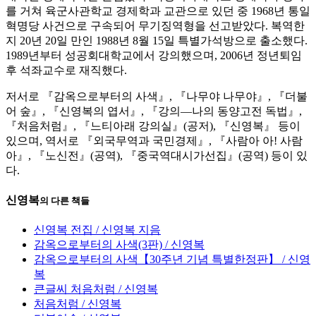
를 거쳐 육군사관학교 경제학과 교관으로 있던 중 1968년 통일
혁명당 사건으로 구속되어 무기징역형을 선고받았다. 복역한
지 20년 20일 만인 1988년 8월 15일 특별가석방으로 출소했다.
1989년부터 성공회대학교에서 강의했으며, 2006년 정년퇴임
후 석좌교수로 재직했다.
저서로 『감옥으로부터의 사색』, 『나무야 나무야』, 『더불
어 숲』, 『신영복의 엽서』, 『강의―나의 동양고전 독법』,
『처음처럼』, 『느티아래 강의실』(공저), 『신영복』 등이
있으며, 역서로 『외국무역과 국민경제』, 『사람아 아! 사람
아』, 『노신전』(공역), 『중국역대시가선집』(공역) 등이 있
다.
신영복
의 다른 책들
신영복 전집 / 신영복 지음
감옥으로부터의 사색(3판) / 신영복
감옥으로부터의 사색【30주년 기념 특별한정판】 / 신영
복
큰글씨 처음처럼 / 신영복
처음처럼 / 신영복