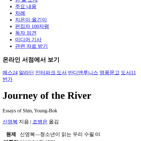
주요 내용
차례
지은이·옮긴이
편집자 100자평
독자 의견
미디어 기사
관련 자료 받기
온라인 서점에서 보기
예스24
알라딘
인터파크 도서
반디앤루니스
영풍문고
도서11
번가
Journey of the River
Essays of Shin, Young-Bok
신영복
지음
|
조병은
옮김
원제
신영복―청소년이 읽는 우리 수필 01