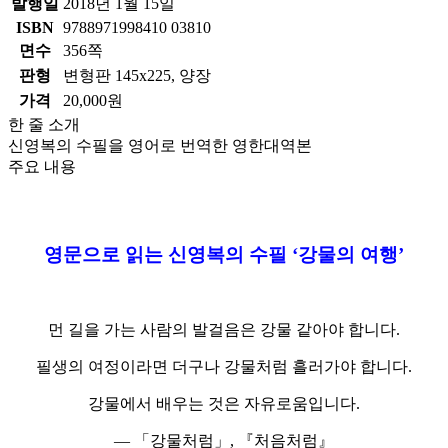
발행일
2018년 1월 15일
ISBN
9788971998410 03810
면수
356쪽
판형
변형판 145x225, 양장
가격
20,000원
한 줄 소개
신영복의 수필을 영어로 번역한 영한대역본
주요 내용
ㅁ
영문으로 읽는 신영복의 수필 ‘강물의 여행’
먼 길을 가는 사람의 발걸음은 강물 같아야 합니다.
필생의 여정이라면 더구나 강물처럼 흘러가야 합니다.
강물에서 배우는 것은 자유로움입니다.
― 「강물처럼」, 『처음처럼』