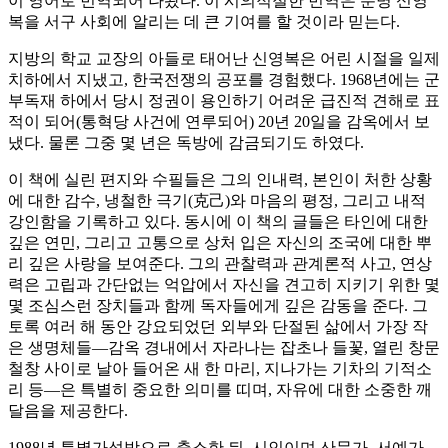
이 영어로 번역되어 나왔다. 이 시의적절한 번역은 분명 신영
복을 서구 사회에 알리는 데 큰 기여를 할 것이라 믿는다.
지방의 학교 교장의 아들로 태어난 신영복은 어린 시절을 일제
치하에서 지냈고, 한국전쟁의 공포를 경험했다. 1968년에는 군
부독재 하에서 당시 정권이 용인하기 어려운 급진적 견해로 표
적이 되어(통혁당 사건에 연루되어) 20년 20일을 감옥에서 보
냈다. 물론 그중 몇 년은 독방에 감금되기도 하였다.
이 책에 실린 편지와 수필들은 그의 인내력, 본인이 처한 상황
에 대한 감수, 냉철한 극기(克己)와 마음의 평정, 그리고 내적
강인함을 기록하고 있다. 동시에 이 책의 글들은 타인에 대한
깊은 연민, 그리고 고통으로 상처 입은 자신의 조국에 대한 뿌
리 깊은 사랑을 보여준다. 그의 관찰력과 관계론적 사고, 연상
력은 고립과 간단없는 억압에서 자신을 견고히 지키기 위한 몇
몇 조심스런 장치들과 함께 독자들에게 깊은 감동을 준다. 그
토록 여러 해 동안 강요되었던 외부와 단절된 삶에서 가장 작
은 생명체들―감옥 경내에서 자라나는 잡초나 들꽃, 열린 창문
철창 사이로 날아 들어온 새 한 마리, 지나가는 기차의 기적소
리 등―은 특별히 중요한 의미를 띠며, 자유에 대한 소중한 깨
달음을 제공한다.
1988년 특별가석방으로 출소한 뒤, 시인이며 산문가, 서예가,