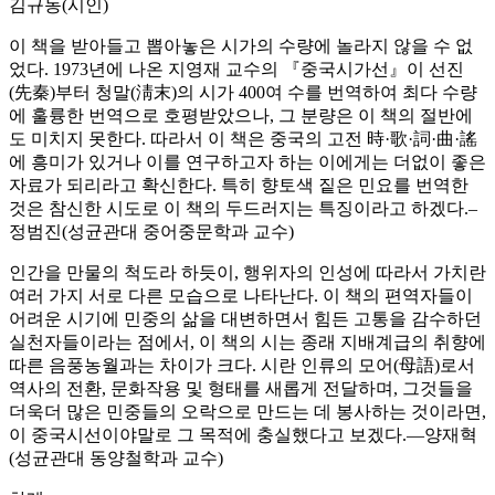
김규동(시인)
이 책을 받아들고 뽑아놓은 시가의 수량에 놀라지 않을 수 없
었다. 1973년에 나온 지영재 교수의 『중국시가선』이 선진
(先秦)부터 청말(淸末)의 시가 400여 수를 번역하여 최다 수량
에 훌륭한 번역으로 호평받았으나, 그 분량은 이 책의 절반에
도 미치지 못한다. 따라서 이 책은 중국의 고전 時·歌·詞·曲·謠
에 흥미가 있거나 이를 연구하고자 하는 이에게는 더없이 좋은
자료가 되리라고 확신한다. 특히 향토색 짙은 민요를 번역한
것은 참신한 시도로 이 책의 두드러지는 특징이라고 하겠다.–
정범진(성균관대 중어중문학과 교수)
인간을 만물의 척도라 하듯이, 행위자의 인성에 따라서 가치란
여러 가지 서로 다른 모습으로 나타난다. 이 책의 편역자들이
어려운 시기에 민중의 삶을 대변하면서 힘든 고통을 감수하던
실천자들이라는 점에서, 이 책의 시는 종래 지배계급의 취향에
따른 음풍농월과는 차이가 크다. 시란 인류의 모어(母語)로서
역사의 전환, 문화작용 및 형태를 새롭게 전달하며, 그것들을
더욱더 많은 민중들의 오락으로 만드는 데 봉사하는 것이라면,
이 중국시선이야말로 그 목적에 충실했다고 보겠다.—양재혁
(성균관대 동양철학과 교수)