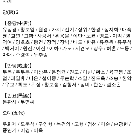
차례
당(唐) 2
【중당(中唐)】
유장경 / 황보염 / 원결 / 가지 / 전기 / 장위 / 한굉 / 장지화 / 대숙
륜 / 교연 / 고황 / 사공서 / 위응물 / 이단 / 노륜 / 맹교 / 이익 / 권
덕여 / 영호초 / 왕건 / 장적 / 장벽 / 배도 / 한유 / 유종원 / 유우석
/ 백거이 / 원진 / 이신 / 이하 / 가도 / 시견오 / 장우 / 허혼 / 노동 /
마대 / 주경여 / 두추랑
【만당(晩唐)】
두목 / 우무릉 / 이상은 / 온정균 / 진도 / 이빈 / 황소 / 육구몽 / 조
업 / 피일휴 / 나은 / 섭이중 / 두순학 / 소알 / 진도옥 / 조송 / 한악
/ 우교 / 최도 / 위장 / 황보송 / 김창서 / 장비 / 한산 / 설소온
【민요(民謠)】
돈황사 / 무명씨
오대(五代)
우희제 / 모문석 / 구양형 / 녹건의 / 고형 / 염선 / 이순 / 손광헌 /
풍연기 / 이경 / 이욱