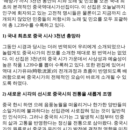
‘해방가’까지 3천년 동안의 시와 노래 및 민요를 모은 국내 최
초의 본격적인 중국역대시가선집이다. 이 선집은 오늘날까지
인구에 회자되고 있는 고전적 명시들은 물론이고 지금까지 소
개되지 않았던 민중들의 저항시와 노래 및 민요를 모두 포괄하
여 총 1,239수를 수록하고 있다.
1)
국내 최초로 중국 시사
3
천년 총망라
그동안 시경과 당시는 더러 번역되어 우리에게 소개되었으나
놀랍게도 중국사가의 전모를 소개한 제대로 된 번역서는 없었
다. 이 선집은 3천년의 중국 시가 가운데서 사상성과 예술성이
높은 작품 1,239수를 뽑아 수록하고 있다. 또한 편집에 있어서
역대 시가유파(時歌流派)의 전개과정과 흐름이 반영되도록 배
려함으로써 중국시가의 전체적인 모습이 바르게 소개될 수 있
도록 하였다.
2)
새로운 시각의 선시로 중국시의 전통을 새롭게 조명
중국 한시 하면 으레 음풍농월을 떠올리거나 한가한 양반들의
소일거리에 불과하다는 선입관에 사로잡혀 있는 것이 일반적
인 인식이다. 그러나 중국의 시가는 그 발생적 시점부터 민중
의 삶과 고통을 반영한다는 정신을 전통으로 삼아왔다. 중국시
가의 원류로서 중국과 우리의 시가 발전에 결정적 영향을 미친