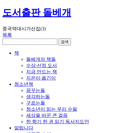
도서출판 돌베개
중국역대시가선집(3)
목록
책
돌베개의 책들
수상∙선정 도서
지금 만드는 책
지은이∙옮긴이
청소년책
꿈꾸는돌
생각하는돌
구르는돌
청소년이 읽는 우리 수필
세상을 바꾼 큰 걸음
한 학기 한 권 읽기 독서지도안
알립니다