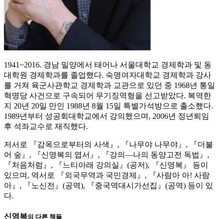
1941~2016. 경남 밀양에서 태어나 서울대학교 경제학과 및 동
대학원 경제학과를 졸업했다. 숙명여자대학교 경제학과 강사
를 거쳐 육군사관학교 경제학과 교관으로 있던 중 1968년 통일
혁명당 사건으로 구속되어 무기징역형을 선고받았다. 복역한
지 20년 20일 만인 1988년 8월 15일 특별가석방으로 출소했다.
1989년부터 성공회대학교에서 강의했으며, 2006년 정년퇴임
후 석좌교수로 재직했다.
저서로 『감옥으로부터의 사색』, 『나무야 나무야』, 『더불
어 숲』, 『신영복의 엽서』, 『강의―나의 동양고전 독법』,
『처음처럼』, 『느티아래 강의실』(공저), 『신영복』 등이
있으며, 역서로 『외국무역과 국민경제』, 『사람아 아! 사람
아』, 『노신전』(공역), 『중국역대시가선집』(공역) 등이 있
다.
신영복
의 다른 책들