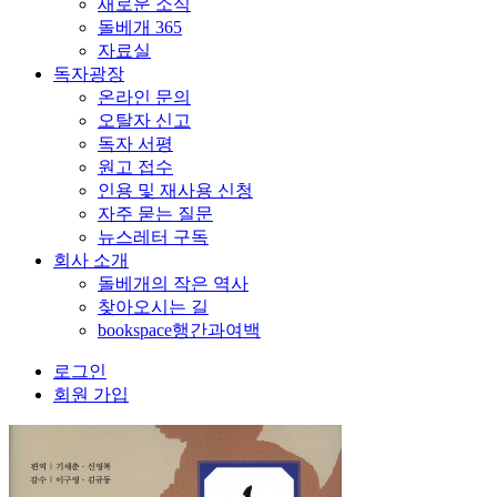
새로운 소식
돌베개 365
자료실
독자광장
온라인 문의
오탈자 신고
독자 서평
원고 접수
인용 및 재사용 신청
자주 묻는 질문
뉴스레터 구독
회사 소개
돌베개의 작은 역사
찾아오시는 길
bookspace행간과여백
로그인
회원 가입