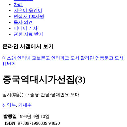
차례
지은이·옮긴이
편집자 100자평
독자 의견
미디어 기사
관련 자료 받기
온라인 서점에서 보기
예스24
인터넷 교보문고
인터파크 도서
알라딘
영풍문고
도서
11번가
중국역대시가선집(3)
당시(唐詩) 2 / 중당·만당·당대민요·오대
신영복
,
기세춘
발행일
1994년 4월 10일
ISBN
9788971990339 94820