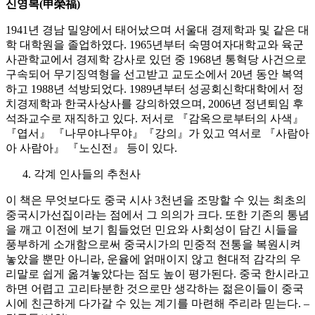
신영복
(
申榮福
)
1941년 경남 밀양에서 태어났으며 서울대 경제학과 및 같은 대
학 대학원을 졸업하였다. 1965년부터 숙명여자대학교와 육군
사관학교에서 경제학 강사로 있던 중 1968년 통혁당 사건으로
구속되어 무기징역형을 선고받고 교도소에서 20년 동안 복역
하고 1988년 석방되었다. 1989년부터 성공회신학대학에서 정
치경제학과 한국사상사를 강의하였으며, 2006년 정년퇴임 후
석좌교수로 재직하고 있다. 저서로 『감옥으로부터의 사색』
『엽서』 『나무야나무야』『강의』가 있고 역서로 『사람아
아 사람아』 『노신전』 등이 있다.
각계 인사들의 추천사
이 책은 무엇보다도 중국 시사 3천년을 조망할 수 있는 최초의
중국시가선집이라는 점에서 그 의의가 크다. 또한 기존의 통념
을 깨고 이전에 보기 힘들었던 민요와 사회성이 담긴 시들을
풍부하게 소개함으로써 중국시가의 민중적 전통을 복원시켜
놓았을 뿐만 아니라, 운율에 얽매이지 않고 현대적 감각의 우
리말로 쉽게 옮겨놓았다는 점도 높이 평가된다. 중국 한시라고
하면 어렵고 고리타분한 것으로만 생각하는 젊은이들이 중국
시에 친근하게 다가갈 수 있는 계기를 마련해 주리라 믿는다. –