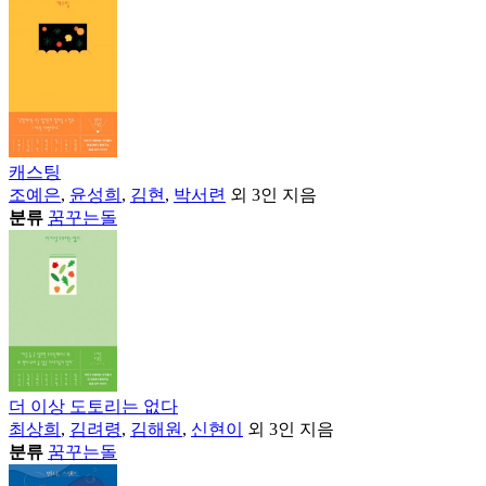
캐스팅
조예은
,
윤성희
,
김현
,
박서련
외 3인
지음
분류
꿈꾸는돌
더 이상 도토리는 없다
최상희
,
김려령
,
김해원
,
신현이
외 3인
지음
분류
꿈꾸는돌