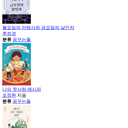
월요일의 마법사와 금요일의 살인자
추정경
분류
꿈꾸는돌
나의 첫사랑 레시피
조정현
지음
분류
꿈꾸는돌