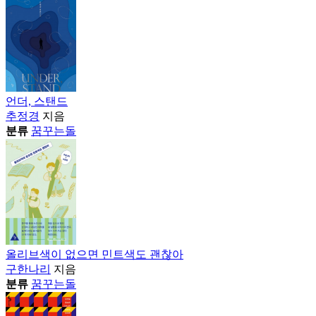
언더, 스탠드
추정경
지음
분류
꿈꾸는돌
올리브색이 없으면 민트색도 괜찮아
구한나리
지음
분류
꿈꾸는돌