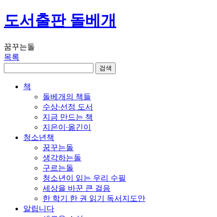
도서출판 돌베개
꿈꾸는돌
목록
책
돌베개의 책들
수상∙선정 도서
지금 만드는 책
지은이∙옮긴이
청소년책
꿈꾸는돌
생각하는돌
구르는돌
청소년이 읽는 우리 수필
세상을 바꾼 큰 걸음
한 학기 한 권 읽기 독서지도안
알립니다