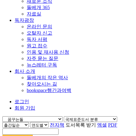
새로운 소식
돌베개 365
자료실
독자광장
온라인 문의
오탈자 신고
독자 서평
원고 접수
인용 및 재사용 신청
자주 묻는 질문
뉴스레터 구독
회사 소개
돌베개의 작은 역사
찾아오시는 길
bookspace행간과여백
로그인
회원 가입
전자책
도서목록 받기
엑셀
PDF