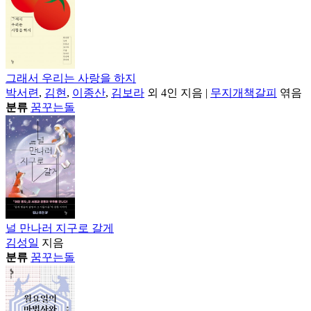
그래서 우리는 사랑을 하지
박서련
,
김현
,
이종산
,
김보라
외 4인
지음
|
무지개책갈피
엮음
분류
꿈꾸는돌
널 만나러 지구로 갈게
김성일
지음
분류
꿈꾸는돌