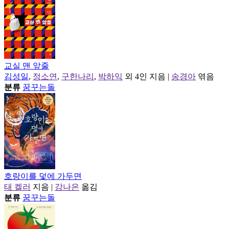
교실 맨 앞줄
김성일
,
정소연
,
구한나리
,
박하익
외 4인
지음
|
송경아
엮음
분류
꿈꾸는돌
호랑이를 덫에 가두면
태 켈러
지음
|
강나은
옮김
분류
꿈꾸는돌