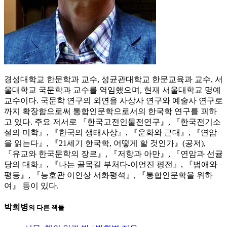
경성대학교 한문학과 교수, 성균관대학교 한문교육과 교수, 서
울대학교 국문학과 교수를 역임했으며, 현재 서울대학교 명예
교수이다. 국문학 연구의 외연을 사상사 연구와 예술사 연구로
까지 확장함으로써 통합인문학으로서의 한국학 연구를 꾀하
고 있다. 주요 저서로 『한국고전인물전연구』, 『한국전기소
설의 미학』, 『한국의 생태사상』, 『운화와 근대』, 『연암
을 읽는다』, 『21세기 한국학, 어떻게 할 것인가』(공저),
『유교와 한국문학의 장르』, 『저항과 아만』, 『연암과 선귤
당의 대화』, 『나는 골목길 부처다-이언진 평전』, 『범애와
평등』, 『능호관 이인상 서화평석』, 『통합인문학을 위하
여』 등이 있다.
박희병
의 다른 책들