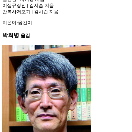
이생규장전 | 김시습 지음
만복사저포기 | 김시습 지음
지은이·옮긴이
박희병
옮김