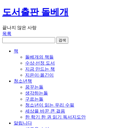
도서출판 돌베개
끝나지 않은 사랑
목록
책
돌베개의 책들
수상∙선정 도서
지금 만드는 책
지은이∙옮긴이
청소년책
꿈꾸는돌
생각하는돌
구르는돌
청소년이 읽는 우리 수필
세상을 바꾼 큰 걸음
한 학기 한 권 읽기 독서지도안
알립니다