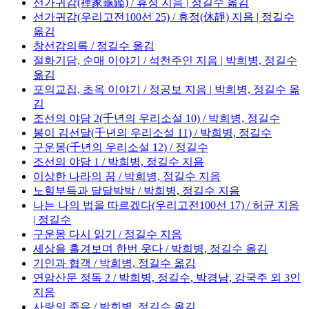
선가귀감(禪家龜鑑) / 휴정 지음 | 정길수 옮김
선가귀감(우리고전100선 25) / 휴정(休靜) 지음 | 정길수
옮김
창선감의록 / 정길수 옮김
절화기담, 순매 이야기 / 석천주인 지음 | 박희병, 정길수
옮김
포의교집, 초옥 이야기 / 정공보 지음 | 박희병, 정길수 옮
김
조선의 야담 2(千년의 우리소설 10) / 박희병, 정길수
봉이 김선달(千년의 우리소설 11) / 박희병, 정길수
구운몽(千년의 우리소설 12) / 정길수
조선의 야담 1 / 박희병, 정길수 지음
이상한 나라의 꿈 / 박희병, 정길수 지음
노힐부득과 달달박박 / 박희병, 정길수 지음
나는 나의 법을 따르겠다(우리고전100선 17) / 허균 지음
| 정길수
구운몽 다시 읽기 / 정길수 지음
세상을 흘겨보며 한번 웃다 / 박희병, 정길수 옮김
기인과 협객 / 박희병, 정길수 옮김
연암산문 정독 2 / 박희병, 정길수, 박경남, 강국주 외 3인
지음
사랑의 죽음 / 박희병, 정길수 옮김