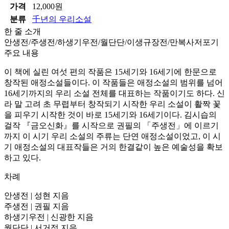
가격
12,000원
분류
千년의 우리소설
한 줄 소개
안생전/주생전/하생기우전/월단단/이생규장전/만복사저포기
주요 내용
이 책에 실린 여섯 편의 작품은 15세기와 16세기에 한문으로
창작된 애정소설들이다. 이 작품들은 애정소설의 범위를 넘어
16세기까지의 우리 소설 전체를 대표하는 작품이기도 하다. 신
라 말 고려 초 무렵부터 창작되기 시작한 우리 소설이 활짝 꽃
을 피우기 시작한 것이 바로 15세기와 16세기이다. 김시습의
걸작 『금오신화』를 시작으로 권필의 「주생전」에 이르기
까지 이 시기 우리 소설의 주류는 단연 애정소설이었고, 이 시
기 애정소설의 대표작들은 거의 한결같이 높은 예술성을 확보
하고 있다.
차례
안생전 | 성현 지음
주생전 | 권필 지음
하생기우전 | 신광한 지음
월단단 | 서거정 지음