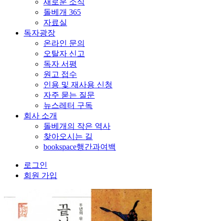
새로운 소식
돌베개 365
자료실
독자광장
온라인 문의
오탈자 신고
독자 서평
원고 접수
인용 및 재사용 신청
자주 묻는 질문
뉴스레터 구독
회사 소개
돌베개의 작은 역사
찾아오시는 길
bookspace행간과여백
로그인
회원 가입