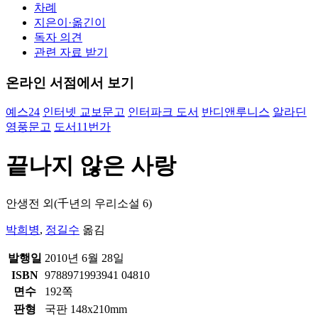
차례
지은이·옮긴이
독자 의견
관련 자료 받기
온라인 서점에서 보기
예스24
인터넷 교보문고
인터파크 도서
반디앤루니스
알라딘
영풍문고
도서11번가
끝나지 않은 사랑
안생전 외(千년의 우리소설 6)
박희병
,
정길수
옮김
발행일
2010년 6월 28일
ISBN
9788971993941 04810
면수
192쪽
판형
국판 148x210mm