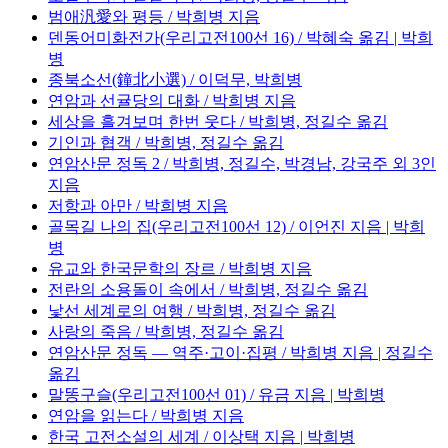
범애汎愛와 평등 / 박희병 지음
덴동어미화전가(우리고전100선 16) / 박혜숙 옮김 | 박희
병
종북소선(鐘北小選) / 이덕무, 박희병
연암과 선귤당의 대화 / 박희병 지음
세상을 흘겨보며 한번 웃다 / 박희병, 정길수 옮김
기인과 협객 / 박희병, 정길수 옮김
연암산문 정독 2 / 박희병, 정길수, 박경남, 강국주 외 3인
지음
저항과 아만 / 박희병 지음
골목길 나의 집(우리고전100선 12) / 이언진 지음 | 박희
병
유교와 한국문학의 장르 / 박희병 지음
전란의 소용돌이 속에서 / 박희병, 정길수 옮김
낯선 세계로의 여행 / 박희병, 정길수 옮김
사랑의 죽음 / 박희병, 정길수 옮김
연암산문 정독 ― 역주·고이·집평 / 박희병 지음 | 정길수
옮김
말똥구슬(우리고전100선 01) / 유금 지음 | 박희병
연암을 읽는다 / 박희병 지음
한국 고전소설의 세계 / 이상택 지음 | 박희병