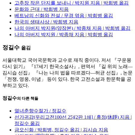
고추장 작은 단지를 보내니 / 박지원 지음 | 박희병 옮김
운화와 근대 / 박희병 지음
베트남의 신화와 전설 / 무경 엮음 | 박희병 옮김
한국의 생태사상 / 박희병 지음
나의 아버지 박지원(양장본) / 박종채 지음 | 박희병 옮김
나의 아버지 박지원 / 박종채 지음 | 박희병 옮김
정길수
옮김
서울대학교 국어국문학과 교수로 재직 중이다. 저서 『구운몽
다시 읽기』 『17세기 한국소설사』, 편역서 『길 위의 노래―
김시습 선집』 『나는 나의 법을 따르겠다―허균 선집』, 논문
「전쟁, 영웅, 이념」 등이 있다. 한국 고전소설과 한문학을 공
부하고 있다.
정길수
의 다른 책들
열녀춘향수절가 / 정길수
선가귀감(우리고전100선 25)[2판 1쇄] / 휴정(休靜) 지음 |
정길수 옮김
금오신화 / 박희병, 정길수 옮김 | 김시습 지음