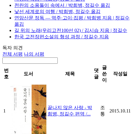
전란의 소용돌이 속에서 / 박희병, 정길수 옮김
낯선 세계로의 여행 / 박희병, 정길수 옮김
연암산문 정독 ― 역주·고이·집평 / 박희병 지음 | 정길수
옮김
길 위의 노래(우리고전100선 02) / 김시습 지음 | 정길수
한국 고전장편소설의 형성 과정 / 정길수 지음
독자 의견
전체 서평
나의 서평
글
번
댓
도서
제목
쓴
작성일
호
글
이
끝나지 않은 사랑 - 박
조
1
2015.10.11
희병, 정길수 편역 /...
통